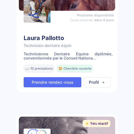
Prochaine disponibilité
(sous réserve)
dans 4 jours
Laura Pallotto
Technicien dentaire équin
Technicienne Dentaire Équine diplômée,
conventionnée par le Conseil Nationa...
📖 10 prestations
🤩 Clientèle ouverte
Prendre rendez-vous
Profil
⚡️ Très réactif