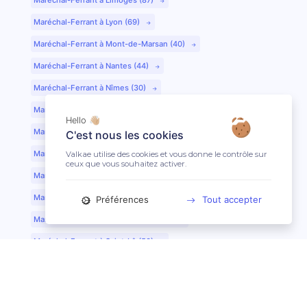
Maréchal-Ferrant à Lyon (69)
Maréchal-Ferrant à Mont-de-Marsan (40)
Maréchal-Ferrant à Nantes (44)
Maréchal-Ferrant à Nîmes (30)
Maréchal-Ferrant à Périgueux (24)
Hello 👋🏼
Maréchal-Ferrant à Poitiers (86)
C'est nous les cookies
Maréchal-Ferrant à Quimper (29)
Valkae utilise des cookies et vous donne le contrôle sur
ceux que vous souhaitez activer.
Maréchal-Ferrant à Reims (51)
Maréchal-Ferrant à Rennes (35)
Préférences
Tout accepter
Maréchal-Ferrant à Saint-Etienne (42)
Maréchal-Ferrant à Saint-Lô (50)
Maréchal-Ferrant à Toulouse (31)
Maréchal-Ferrant à Tours (37)