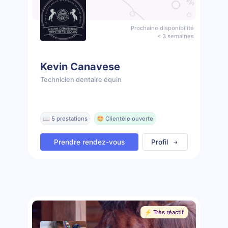
Prochaine disponibilité
< 3 semaines
Kevin Canavese
Technicien dentaire équin
📖 5 prestations
🤩 Clientèle ouverte
Prendre rendez-vous
Profil
⚡️ Très réactif