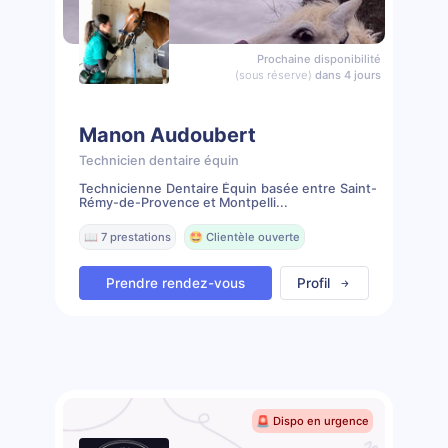
Prochaine disponibilité
(sous réserve)
dans 4 jours
Manon Audoubert
Technicien dentaire équin
Technicienne Dentaire Équin basée entre Saint-
Rémy-de-Provence et Montpelli...
📖 7 prestations
🤩 Clientèle ouverte
Prendre rendez-vous
Profil
🚨 Dispo en urgence