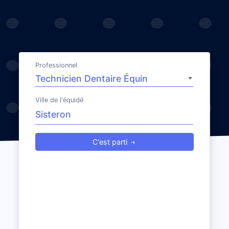
Professionnel
Ville de l'équidé
C'est parti