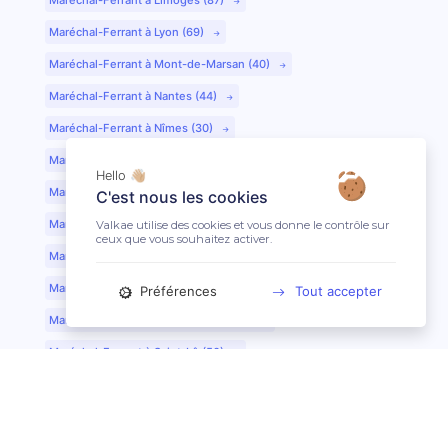
Maréchal-Ferrant à Lyon (69)
Maréchal-Ferrant à Mont-de-Marsan (40)
Maréchal-Ferrant à Nantes (44)
Maréchal-Ferrant à Nîmes (30)
Maréchal-Ferrant à Périgueux (24)
Hello 👋🏼
Maréchal-Ferrant à Poitiers (86)
C'est nous les cookies
Maréchal-Ferrant à Quimper (29)
Valkae utilise des cookies et vous donne le contrôle sur
ceux que vous souhaitez activer.
Maréchal-Ferrant à Reims (51)
Maréchal-Ferrant à Rennes (35)
Préférences
Tout accepter
Maréchal-Ferrant à Saint-Etienne (42)
Maréchal-Ferrant à Saint-Lô (50)
Maréchal-Ferrant à Toulouse (31)
Maréchal-Ferrant à Tours (37)