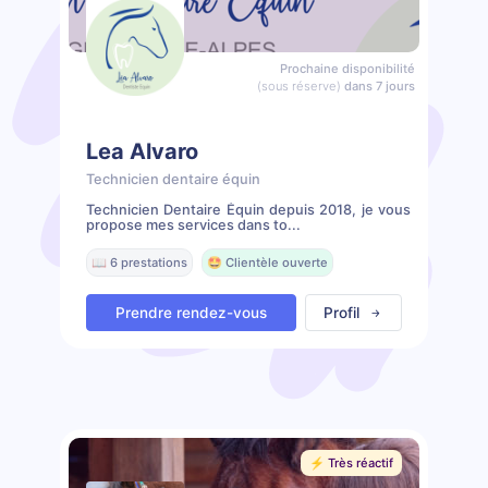
Prochaine disponibilité
(sous réserve)
dans 7 jours
Lea Alvaro
Technicien dentaire équin
Technicien Dentaire Équin depuis 2018, je vous
propose mes services dans to...
📖 6 prestations
🤩 Clientèle ouverte
Prendre rendez-vous
Profil
⚡️ Très réactif