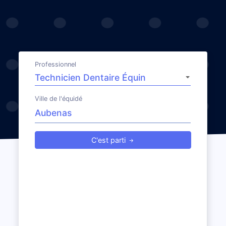
Professionnel
Ville de l'équidé
C'est parti