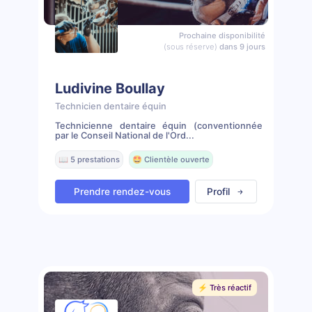
Prochaine disponibilité
(sous réserve)
dans 9 jours
Ludivine Boullay
Technicien dentaire équin
Technicienne dentaire équin (conventionnée
par le Conseil National de l'Ord...
📖 5 prestations
🤩 Clientèle ouverte
Prendre rendez-vous
Profil
⚡️ Très réactif