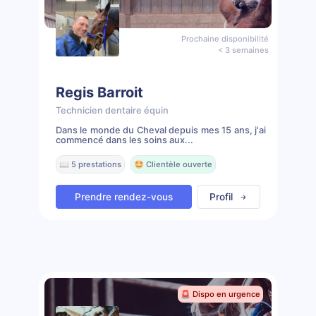
Prochaine disponibilité
< 3 semaines
Regis Barroit
Technicien dentaire équin
Dans le monde du Cheval depuis mes 15 ans, j'ai
commencé dans les soins aux...
📖 5 prestations
🤩 Clientèle ouverte
Prendre rendez-vous
Profil
🚨 Dispo en urgence