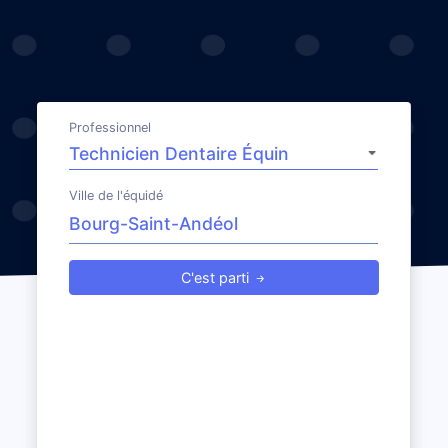
Professionnel
Ville de l'équidé
C'est parti