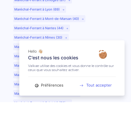
Maréchal-Ferrant à Lyon (69)
Maréchal-Ferrant à Mont-de-Marsan (40)
Maréchal-Ferrant à Nantes (44)
Maréchal-Ferrant à Nîmes (30)
Maréchal-Ferrant à Périgueux (24)
Hello 👋🏼
Maréchal-Ferrant à Poitiers (86)
C'est nous les cookies
Maréchal-Ferrant à Quimper (29)
Valkae utilise des cookies et vous donne le contrôle sur
ceux que vous souhaitez activer.
Maréchal-Ferrant à Reims (51)
Maréchal-Ferrant à Rennes (35)
Préférences
Tout accepter
Maréchal-Ferrant à Saint-Etienne (42)
Maréchal-Ferrant à Saint-Lô (50)
Maréchal-Ferrant à Toulouse (31)
Maréchal-Ferrant à Tours (37)