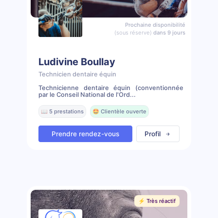
Prochaine disponibilité
(sous réserve)
dans 9 jours
Ludivine Boullay
Technicien dentaire équin
Technicienne dentaire équin (conventionnée
par le Conseil National de l'Ord...
📖 5 prestations
🤩 Clientèle ouverte
Prendre rendez-vous
Profil
⚡️ Très réactif