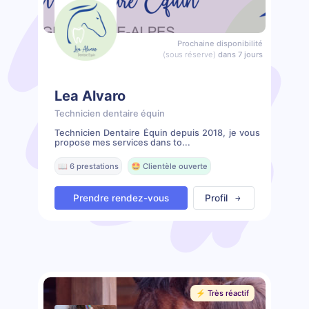
Prochaine disponibilité
(sous réserve)
dans 7 jours
Lea Alvaro
Technicien dentaire équin
Technicien Dentaire Équin depuis 2018, je vous
propose mes services dans to...
📖 6 prestations
🤩 Clientèle ouverte
Prendre rendez-vous
Profil
⚡️ Très réactif