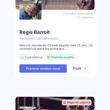
Prochaine disponibilité
< 3 semaines
Regis Barroit
Technicien dentaire équin
Dans le monde du Cheval depuis mes 15 ans, j'ai
commencé dans les soins aux...
📖 5 prestations
🤩 Clientèle ouverte
Prendre rendez-vous
Profil
🚨 Dispo en urgence