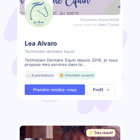
Prochaine disponibilité
(sous réserve)
dans 7 jours
Lea Alvaro
Technicien dentaire équin
Technicien Dentaire Équin depuis 2018, je vous
propose mes services dans to...
📖 6 prestations
🤩 Clientèle ouverte
Prendre rendez-vous
Profil
⚡️ Très réactif