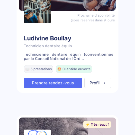
Prochaine disponibilité
(sous réserve)
dans 9 jours
Ludivine Boullay
Technicien dentaire équin
Technicienne dentaire équin (conventionnée
par le Conseil National de l'Ord...
📖 5 prestations
🤩 Clientèle ouverte
Prendre rendez-vous
Profil
⚡️ Très réactif