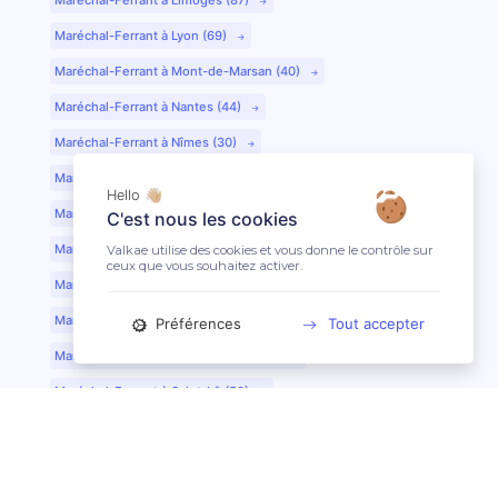
Maréchal-Ferrant à Lyon (69)
Maréchal-Ferrant à Mont-de-Marsan (40)
Maréchal-Ferrant à Nantes (44)
Maréchal-Ferrant à Nîmes (30)
Maréchal-Ferrant à Périgueux (24)
Hello 👋🏼
Maréchal-Ferrant à Poitiers (86)
C'est nous les cookies
Maréchal-Ferrant à Quimper (29)
Valkae utilise des cookies et vous donne le contrôle sur
ceux que vous souhaitez activer.
Maréchal-Ferrant à Reims (51)
Maréchal-Ferrant à Rennes (35)
Préférences
Tout accepter
Maréchal-Ferrant à Saint-Etienne (42)
Maréchal-Ferrant à Saint-Lô (50)
Maréchal-Ferrant à Toulouse (31)
Maréchal-Ferrant à Tours (37)