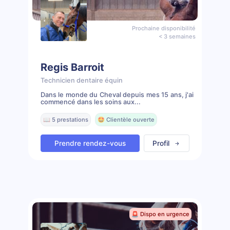
Prochaine disponibilité
< 3 semaines
Regis Barroit
Technicien dentaire équin
Dans le monde du Cheval depuis mes 15 ans, j'ai
commencé dans les soins aux...
📖 5 prestations
🤩 Clientèle ouverte
Prendre rendez-vous
Profil
🚨 Dispo en urgence