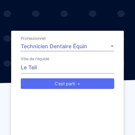
Professionnel
Ville de l'équidé
C'est parti