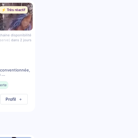
⚡️ Très réactif
haine disponibilité
serve)
dans 2 jours
 conventionnée,
...
erte
Profil