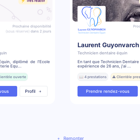
⚡️ Très réactif
Prochaine disponibilité
Proc
(sous réserve)
dans 2 jours
Laurent Guyonvarch
quin
Technicien dentaire équin
Équin, diplômé de l'Ecole
En tant que Technicien Dentaire
erie Equ...
expérience de 26 ans, j'ai ...
lientèle ouverte
📖 4 prestations
⚠️ Clientèle pr
vous
Profil
Prendre rendez-vous
Remonter