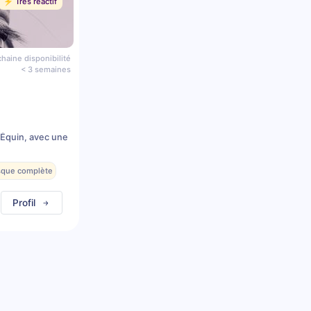
⚡️ Très réactif
haine disponibilité
< 3 semaines
 Équin, avec une
esque complète
Profil