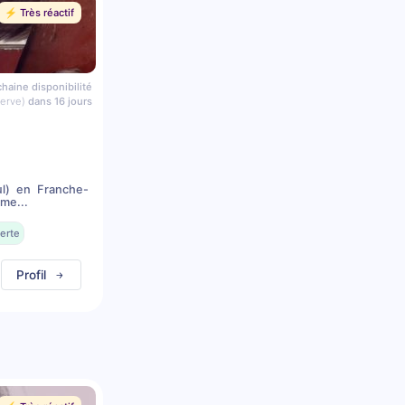
⚡️ Très réactif
haine disponibilité
serve)
dans 16 jours
l) en Franche-
me...
erte
Profil