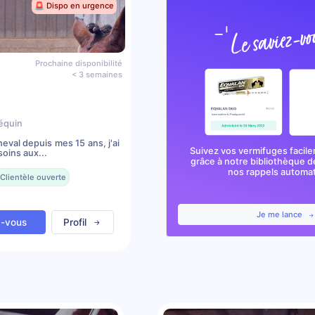
🚨 Dispo en urgence
Prochaine disponibilité
< 3 semaines
équin
val depuis mes 15 ans, j'ai
Suivez vos vermifuges facile
oins aux...
grâce à notre bibliothèque d
nos rappels automa
Clientèle ouverte
Je me lance
z-vous
Profil