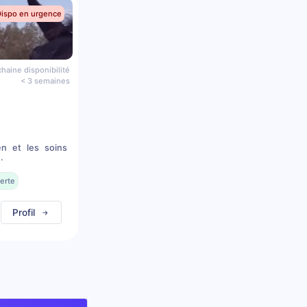
Dispo en urgence
haine disponibilité
< 3 semaines
en et les soins
.
erte
Profil