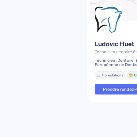
Ludovic Huet
Technicien dentaire é
Technicien Dentaire 
Européenne de Dentist
📖 4 prestations
🤩 C
Prendre rendez-