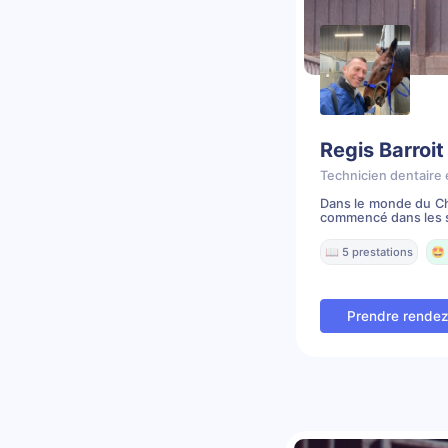
Regis Barroit
Technicien dentaire 
Dans le monde du Che
commencé dans les s
📖 5 prestations
🤩 
Prendre rende