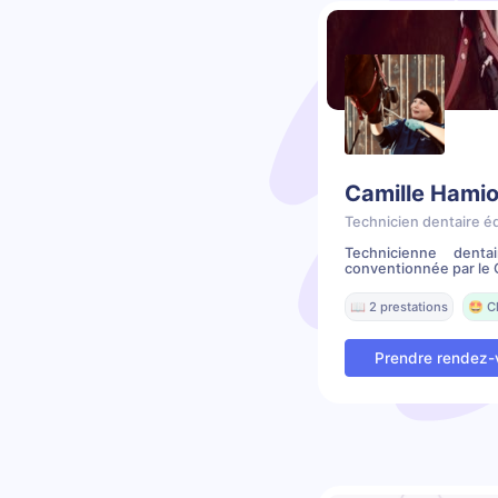
Camille Hamio
Technicien dentaire é
Technicienne denta
conventionnée par le C
📖 2 prestations
🤩 C
Prendre rendez-