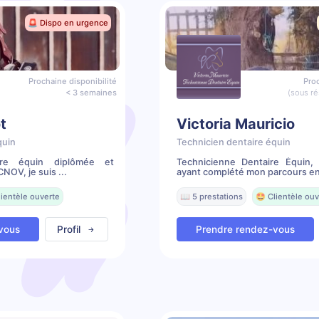
🚨 Dispo en urgence
Prochaine disponibilité
Proc
< 3 semaines
(sous ré
t
Victoria Mauricio
quin
Technicien dentaire équin
ire équin diplômée et
Technicienne Dentaire Équin,
NOV, je suis ...
ayant complété mon parcours en 
lientèle ouverte
📖 5 prestations
🤩 Clientèle ouv
vous
Profil
Prendre rendez-vous