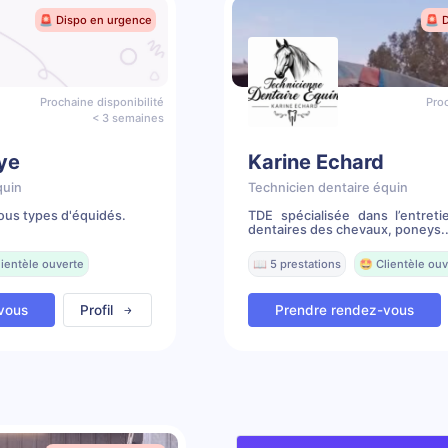
🚨 Dispo en urgence
🚨 
Prochaine disponibilité
Proc
< 3 semaines
ye
Karine Echard
quin
Technicien dentaire équin
ous types d'équidés.
TDE spécialisée dans l’entreti
dentaires des chevaux, poneys..
lientèle ouverte
📖 5 prestations
🤩 Clientèle ouv
vous
Profil
Prendre rendez-vous