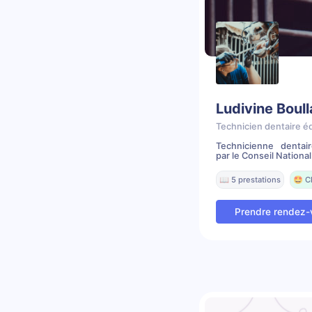
Ludivine Boul
Technicien dentaire é
Technicienne dentai
par le Conseil National 
📖 5 prestations
🤩 C
Prendre rendez-