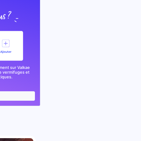
ment sur Valkae
e vermifuges et
tiques.