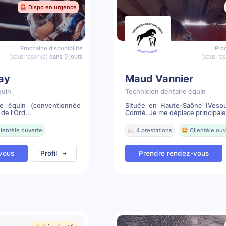
🚨 Dispo en urgence
Prochaine disponibilité
Proc
(sous réserve)
dans 9 jours
(sous ré
lay
Maud Vannier
quin
Technicien dentaire équin
re équin (conventionnée
Située en Haute-Saône (Vesou
de l'Ord...
Comté. Je me déplace principale
lientèle ouverte
📖 4 prestations
🤩 Clientèle ouv
vous
Profil
Prendre rendez-vous