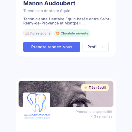
Manon Audoubert
Technicien dentaire équin
Technicienne Dentaire Équin basée entre Saint-
Rémy-de-Provence et Montpelli...
📖 7 prestations
🤩 Clientèle ouverte
Prendre rendez-vous
Profil
⚡️ Très réactif
Prochaine disponibilité
< 3 semaines