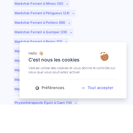
Maréchal-Ferrant à Nîmes (30)
Maréchal-Ferrant à Périgueux (24)
Maréchal-Ferrant à Poitiers (86)
Maréchal-Ferrant à Quimper (29)
Maréchal-Ferrant à Reims (51)
Maréchal-Ferrant à Rennes (35)
Hello 👋🏼
C'est nous les cookies
Maréchal-Ferrant à Saint-Etienne (42)
Valkae utilise des cookies et vous donne le contrôle sur
Maréchal-Ferrant à Saint-Lô (50)
ceux que vous souhaitez activer.
Maréchal-Ferrant à Toulouse (31)
Préférences
Tout accepter
Maréchal-Ferrant à Tours (37)
Physiothérapeute Équin à Caen (14)
Physiothérapeute Équin à Tours (37)
Ostéopathe Équin à Clermont-Ferrand (63)