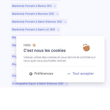
Maréchal-Ferrant à Reims (51)
Maréchal-Ferrant à Rennes (35)
Maréchal-Ferrant à Saint-Etienne (42)
Maréchal-Ferrant à Saint-Lô (50)
Maréchal-Ferrant à Toulouse (31)
Hello 👋🏼
Maréchal-Ferrant à Tours (37)
C'est nous les cookies
Physiothérapeute Équin à Caen (14)
Valkae utilise des cookies et vous donne le contrôle sur
ceux que vous souhaitez activer.
Physiothérapeute Équin à Tours (37)
Préférences
Tout accepter
Ostéopathe Équin à Clermont-Ferrand (63)
Ostéopathe Équin à Saint-Etienne (42)
Technicien Dentaire Équin/Dentiste à Lyon (69)
Technicien Dentaire Équin/Dentiste à Dijon (21)