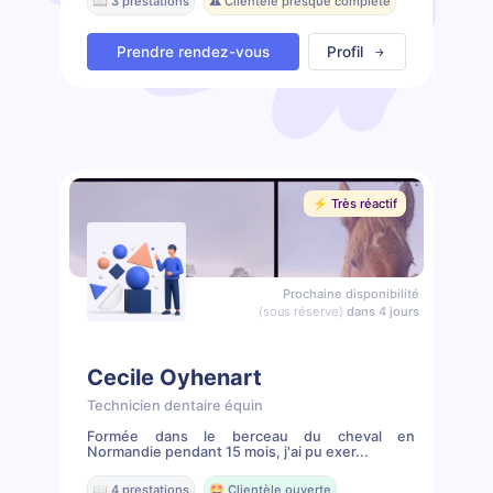
📖 3 prestations
⚠️ Clientèle presque complète
Prendre rendez-vous
Profil
⚡️ Très réactif
Prochaine disponibilité
(sous réserve)
dans 4 jours
Cecile Oyhenart
Technicien dentaire équin
Formée dans le berceau du cheval en
Normandie pendant 15 mois, j'ai pu exer...
📖 4 prestations
🤩 Clientèle ouverte