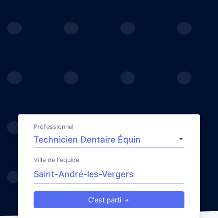
Professionnel
Ville de l'équidé
C'est parti