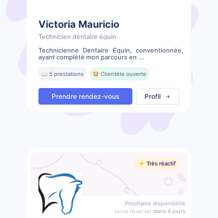
Victoria Mauricio
Technicien dentaire équin
Technicienne Dentaire Équin, conventionnée,
ayant complété mon parcours en ...
📖 5 prestations
🤩 Clientèle ouverte
Prendre rendez-vous
Profil
⚡️ Très réactif
Prochaine disponibilité
(sous réserve)
dans 4 jours