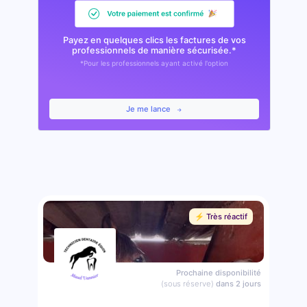
Payez en quelques clics les factures de vos
professionnels de manière sécurisée.*
*Pour les professionnels ayant activé l'option
Je me lance
⚡️ Très réactif
Prochaine disponibilité
(sous réserve)
dans 2 jours