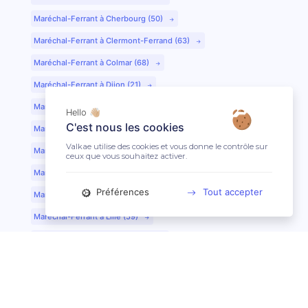
Maréchal-Ferrant à Cherbourg (50)
Maréchal-Ferrant à Clermont-Ferrand (63)
Maréchal-Ferrant à Colmar (68)
Maréchal-Ferrant à Dijon (21)
Maréchal-Ferrant à Evreux (27)
Hello 👋🏼
C'est nous les cookies
Maréchal-Ferrant à Fontainebleau (77)
Valkae utilise des cookies et vous donne le contrôle sur
Maréchal-Ferrant à Grenoble (38)
ceux que vous souhaitez activer.
Maréchal-Ferrant à Guéret (23)
Préférences
Tout accepter
Maréchal-Ferrant au Mans (72)
Maréchal-Ferrant à Lille (59)
Maréchal-Ferrant à Limoges (87)
Maréchal-Ferrant à Lyon (69)
Maréchal-Ferrant à Mont-de-Marsan (40)
Maréchal-Ferrant à Nantes (44)