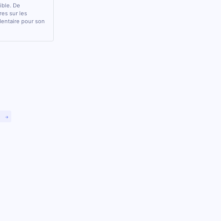
sible. De
res sur les
 dentaire pour son
)