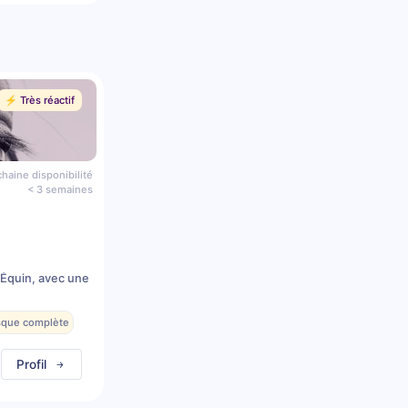
⚡️ Très réactif
haine disponibilité
< 3 semaines
 Équin, avec une
esque complète
Profil