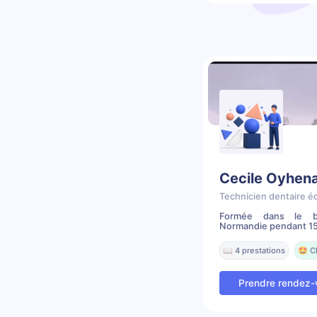
Cecile Oyhena
Technicien dentaire é
Formée dans le b
Normandie pendant 15 m
📖 4 prestations
🤩 C
Prendre rendez-