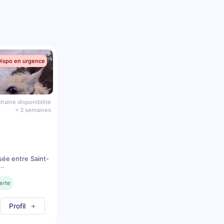
Dispo en urgence
haine disponibilité
< 3 semaines
sée entre Saint-
..
erte
Profil