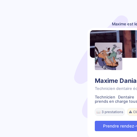
Maxime est l
Maxime Dania
Technicien dentaire é
Technicien Dentair
prends en charge tous
📖 3 prestations
⚠️ C
Prendre rendez-