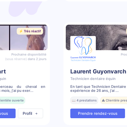
⚡️ Très réactif
Prochaine disponibilité
Proc
(sous réserve)
dans 2 jours
rt
Laurent Guyonvarch
quin
Technicien dentaire équin
erceau du cheval en
En tant que Technicien Dentaire
ois, j'ai pu exer...
expérience de 26 ans, j'ai ...
lientèle ouverte
📖 4 prestations
⚠️ Clientèle pr
vous
Profil
Prendre rendez-vous