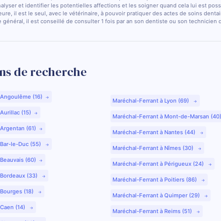
nalyser et identifier les potentielles affections et les soigner quand cela lui est pos
ure, il est le seul, avec le vétérinaire, à pouvoir pratiquer des actes de soins dentai
 général, il est conseillé de consulter 1 fois par an son dentiste ou son technicien
ns de recherche
 Angoulême (16)
Maréchal-Ferrant à Lyon (69)
urillac (15)
Maréchal-Ferrant à Mont-de-Marsan (40
 Argentan (61)
Maréchal-Ferrant à Nantes (44)
 Bar-le-Duc (55)
Maréchal-Ferrant à Nîmes (30)
 Beauvais (60)
Maréchal-Ferrant à Périgueux (24)
 Bordeaux (33)
Maréchal-Ferrant à Poitiers (86)
 Bourges (18)
Maréchal-Ferrant à Quimper (29)
 Caen (14)
Maréchal-Ferrant à Reims (51)