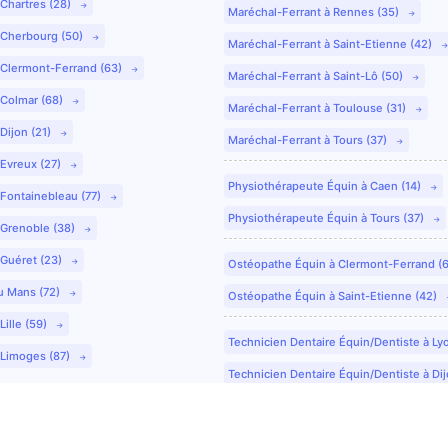
 Chartres (28)
Maréchal-Ferrant à Rennes (35)
 Cherbourg (50)
Maréchal-Ferrant à Saint-Etienne (42)
 Clermont-Ferrand (63)
Maréchal-Ferrant à Saint-Lô (50)
 Colmar (68)
Maréchal-Ferrant à Toulouse (31)
Dijon (21)
Maréchal-Ferrant à Tours (37)
 Evreux (27)
Physiothérapeute Équin à Caen (14)
 Fontainebleau (77)
Physiothérapeute Équin à Tours (37)
 Grenoble (38)
 Guéret (23)
Ostéopathe Équin à Clermont-Ferrand (
u Mans (72)
Ostéopathe Équin à Saint-Etienne (42)
Lille (59)
Technicien Dentaire Équin/Dentiste à Ly
 Limoges (87)
Technicien Dentaire Équin/Dentiste à Dij
Technicien Dentaire Équin/Dentiste à Co