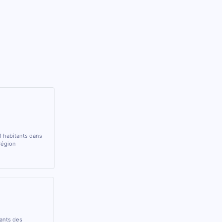
1 habitants dans
région
rants des