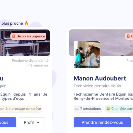
e plus proche 🔥
🚨 Dispo en urgence
🚨 
Prochaine disponibilité
Proc
< 3 semaines
u
Manon Audoubert
quin
Technicien dentaire équin
e Équin depuis 4 ans Je
Technicienne Dentaire Équin ba
 types d'équ...
Rémy-de-Provence et Montpelli.
lientèle presque complète
📖 7 prestations
🤩 Clientèle ouv
vous
Profil
Prendre rendez-vous