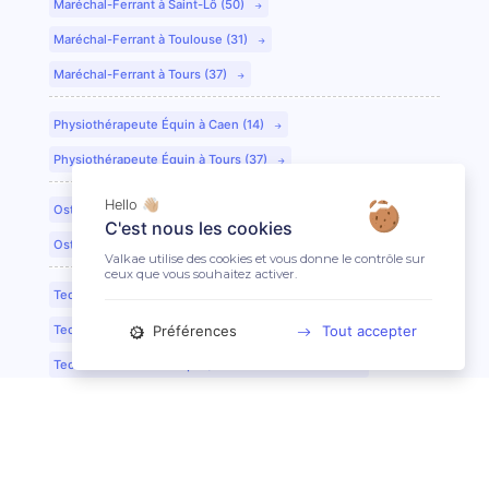
Maréchal-Ferrant à Saint-Lô (50)
Maréchal-Ferrant à Toulouse (31)
Maréchal-Ferrant à Tours (37)
Physiothérapeute Équin à Caen (14)
Physiothérapeute Équin à Tours (37)
Hello 👋🏼
Ostéopathe Équin à Clermont-Ferrand (63)
C'est nous les cookies
Ostéopathe Équin à Saint-Etienne (42)
Valkae utilise des cookies et vous donne le contrôle sur
ceux que vous souhaitez activer.
Technicien Dentaire Équin/Dentiste à Lyon (69)
Préférences
Tout accepter
Technicien Dentaire Équin/Dentiste à Dijon (21)
Technicien Dentaire Équin/Dentiste à Colmar (68)