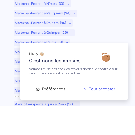
Maréchal-Ferrant à Nîmes (30)
Maréchal-Ferrant à Périgueux (24)
Maréchal-Ferrant à Poitiers (86)
Maréchal-Ferrant à Quimper (29)
Maréchal-Ferrant à Reims (51)
Maréchal-Ferrant à Rennes (35)
Hello 👋🏼
C'est nous les cookies
Maréchal-Ferrant à Saint-Etienne (42)
Valkae utilise des cookies et vous donne le contrôle sur
Maréchal-Ferrant à Saint-Lô (50)
ceux que vous souhaitez activer.
Maréchal-Ferrant à Toulouse (31)
Préférences
Tout accepter
Maréchal-Ferrant à Tours (37)
Physiothérapeute Équin à Caen (14)
Physiothérapeute Équin à Tours (37)
Ostéopathe Équin à Clermont-Ferrand (63)