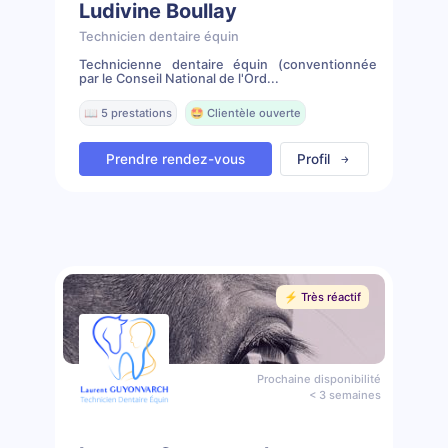
Ludivine Boullay
Technicien dentaire équin
Technicienne dentaire équin (conventionnée
par le Conseil National de l'Ord...
📖 5 prestations
🤩 Clientèle ouverte
Prendre rendez-vous
Profil
⚡️ Très réactif
Prochaine disponibilité
< 3 semaines