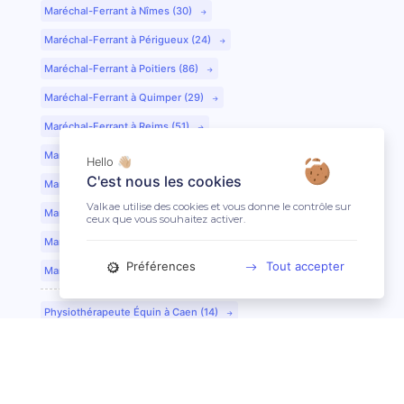
Maréchal-Ferrant à Nîmes (30)
Maréchal-Ferrant à Périgueux (24)
Maréchal-Ferrant à Poitiers (86)
Maréchal-Ferrant à Quimper (29)
Maréchal-Ferrant à Reims (51)
Maréchal-Ferrant à Rennes (35)
Hello 👋🏼
C'est nous les cookies
Maréchal-Ferrant à Saint-Etienne (42)
Valkae utilise des cookies et vous donne le contrôle sur
Maréchal-Ferrant à Saint-Lô (50)
ceux que vous souhaitez activer.
Maréchal-Ferrant à Toulouse (31)
Préférences
Tout accepter
Maréchal-Ferrant à Tours (37)
Physiothérapeute Équin à Caen (14)
Physiothérapeute Équin à Tours (37)
Ostéopathe Équin à Clermont-Ferrand (63)