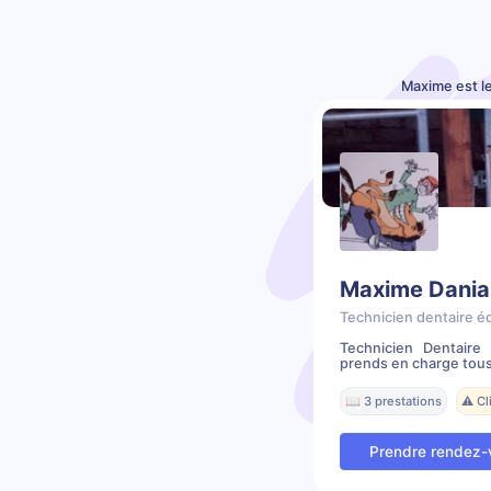
Maxime est l
Maxime Dania
Technicien dentaire é
Technicien Dentair
prends en charge tous
📖 3 prestations
⚠️ C
Prendre rendez-