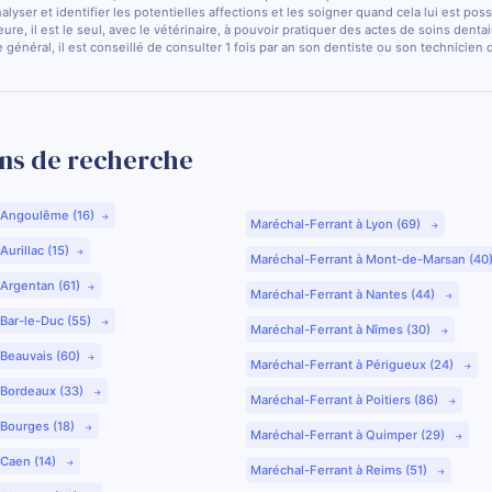
nalyser et identifier les potentielles affections et les soigner quand cela lui est pos
ure, il est le seul, avec le vétérinaire, à pouvoir pratiquer des actes de soins dentai
 général, il est conseillé de consulter 1 fois par an son dentiste ou son technicien
ns de recherche
 Angoulême (16)
Maréchal-Ferrant à Lyon (69)
urillac (15)
Maréchal-Ferrant à Mont-de-Marsan (40
 Argentan (61)
Maréchal-Ferrant à Nantes (44)
 Bar-le-Duc (55)
Maréchal-Ferrant à Nîmes (30)
 Beauvais (60)
Maréchal-Ferrant à Périgueux (24)
 Bordeaux (33)
Maréchal-Ferrant à Poitiers (86)
 Bourges (18)
Maréchal-Ferrant à Quimper (29)
 Caen (14)
Maréchal-Ferrant à Reims (51)