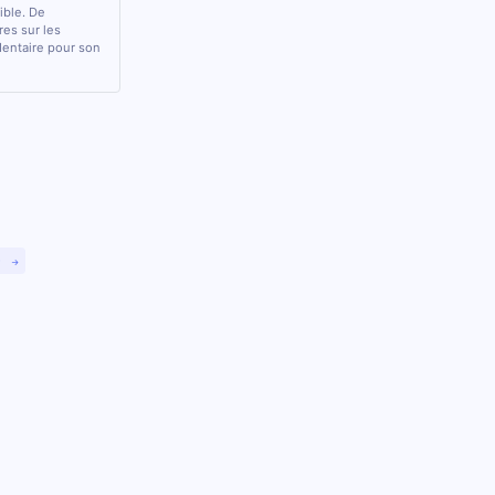
sible. De
res sur les
 dentaire pour son
)