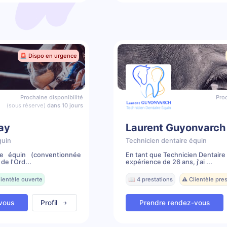
🚨 Dispo en urgence
Prochaine disponibilité
Proc
(sous réserve)
dans 10 jours
lay
Laurent Guyonvarch
quin
Technicien dentaire équin
re équin (conventionnée
En tant que Technicien Dentaire
de l'Ord...
expérience de 26 ans, j'ai ...
lientèle ouverte
📖 4 prestations
⚠️ Clientèle pr
vous
Profil
Prendre rendez-vous