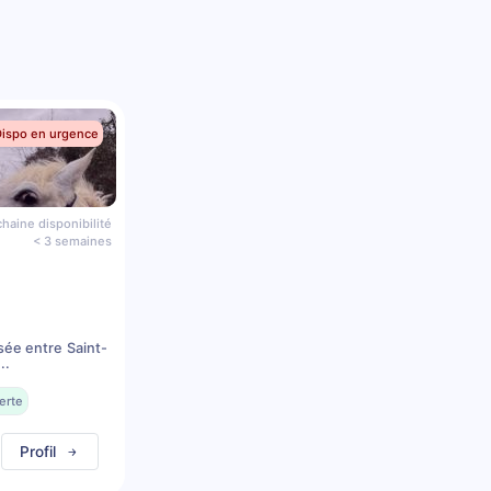
Dispo en urgence
haine disponibilité
< 3 semaines
sée entre Saint-
..
erte
Profil