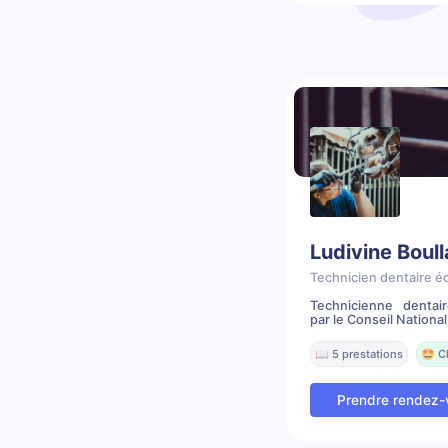
Ludivine Boul
Technicien dentaire é
Technicienne dentai
par le Conseil National 
📖 5 prestations
🤩 C
Prendre rendez-