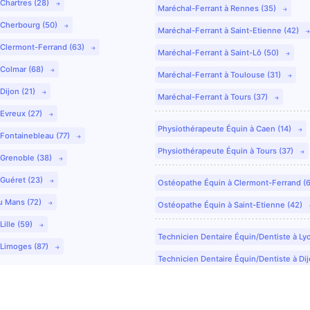
 Chartres (28)
Maréchal-Ferrant à Rennes (35)
 Cherbourg (50)
Maréchal-Ferrant à Saint-Etienne (42)
 Clermont-Ferrand (63)
Maréchal-Ferrant à Saint-Lô (50)
 Colmar (68)
Maréchal-Ferrant à Toulouse (31)
Dijon (21)
Maréchal-Ferrant à Tours (37)
 Evreux (27)
Physiothérapeute Équin à Caen (14)
 Fontainebleau (77)
Physiothérapeute Équin à Tours (37)
 Grenoble (38)
 Guéret (23)
Ostéopathe Équin à Clermont-Ferrand (
u Mans (72)
Ostéopathe Équin à Saint-Etienne (42)
Lille (59)
Technicien Dentaire Équin/Dentiste à Ly
 Limoges (87)
Technicien Dentaire Équin/Dentiste à Dij
Technicien Dentaire Équin/Dentiste à Co