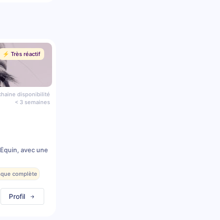
⚡️ Très réactif
haine disponibilité
< 3 semaines
 Équin, avec une
esque complète
Profil