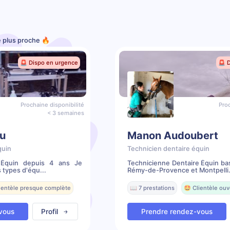
e plus proche 🔥
🚨 Dispo en urgence
🚨 
Prochaine disponibilité
Proc
< 3 semaines
u
Manon Audoubert
quin
Technicien dentaire équin
e Équin depuis 4 ans Je
Technicienne Dentaire Équin ba
 types d'équ...
Rémy-de-Provence et Montpelli.
lientèle presque complète
📖 7 prestations
🤩 Clientèle ouv
vous
Profil
Prendre rendez-vous