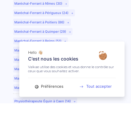
Maréchal-Ferrant à Nîmes (30)
Maréchal-Ferrant à Périgueux (24)
Maréchal-Ferrant à Poitiers (86)
Maréchal-Ferrant à Quimper (29)
Maréchal-Ferrant à Reims (51)
Maréchal-Ferrant à Rennes (35)
Hello 👋🏼
C'est nous les cookies
Maréchal-Ferrant à Saint-Etienne (42)
Valkae utilise des cookies et vous donne le contrôle sur
Maréchal-Ferrant à Saint-Lô (50)
ceux que vous souhaitez activer.
Maréchal-Ferrant à Toulouse (31)
Préférences
Tout accepter
Maréchal-Ferrant à Tours (37)
Physiothérapeute Équin à Caen (14)
Physiothérapeute Équin à Tours (37)
Ostéopathe Équin à Clermont-Ferrand (63)