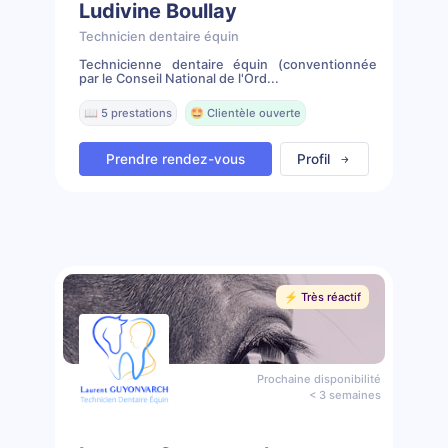
Ludivine Boullay
Technicien dentaire équin
Technicienne dentaire équin (conventionnée
par le Conseil National de l'Ord...
📖 5 prestations
🤩 Clientèle ouverte
Prendre rendez-vous
Profil
⚡️ Très réactif
Prochaine disponibilité
< 3 semaines