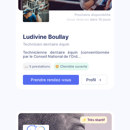
Prochaine disponibilité
(sous réserve)
dans 10 jours
Ludivine Boullay
Technicien dentaire équin
Technicienne dentaire équin (conventionnée
par le Conseil National de l'Ord...
📖 5 prestations
🤩 Clientèle ouverte
Prendre rendez-vous
Profil
⚡️ Très réactif