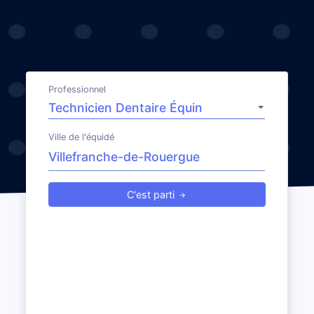
Professionnel
Ville de l'équidé
C'est parti