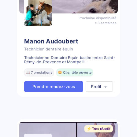
Prochaine disponibilité
< 3 semaines
Manon Audoubert
Technicien dentaire équin
Technicienne Dentaire Équin basée entre Saint-
Rémy-de-Provence et Montpelli...
📖 7 prestations
🤩 Clientèle ouverte
Prendre rendez-vous
Profil
⚡️ Très réactif