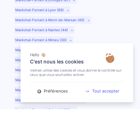
Maréchal-Ferrant à Lyon (69)
Maréchal-Ferrant à Mont-de-Marsan (40)
Maréchal-Ferrant à Nantes (44)
Maréchal-Ferrant à Nîmes (30)
Maréchal-Ferrant à Périgueux (24)
Hello 👋🏼
Maréchal-Ferrant à Poitiers (86)
C'est nous les cookies
Maréchal-Ferrant à Quimper (29)
Valkae utilise des cookies et vous donne le contrôle sur
ceux que vous souhaitez activer.
Maréchal-Ferrant à Reims (51)
Maréchal-Ferrant à Rennes (35)
Préférences
Tout accepter
Maréchal-Ferrant à Saint-Etienne (42)
Maréchal-Ferrant à Saint-Lô (50)
Maréchal-Ferrant à Toulouse (31)
Maréchal-Ferrant à Tours (37)