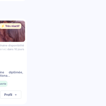
⚡️ Très réactif
haine disponibilité
serve)
dans 10 jours
ine diplômée,
iona...
verte
Profil