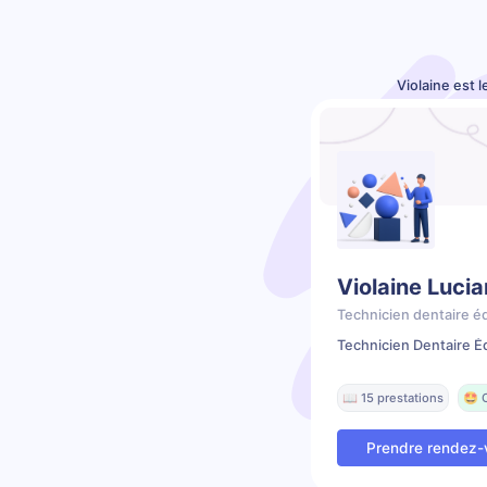
Violaine est 
Violaine Lucia
Technicien dentaire é
Technicien Dentaire É
📖 15 prestations
🤩 
Prendre rendez-