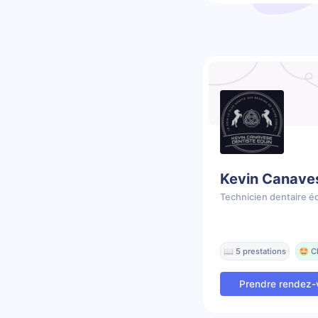
Kevin Canave
Technicien dentaire é
📖 5 prestations
🤩 C
Prendre rendez-