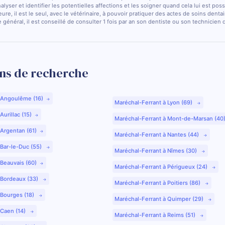
nalyser et identifier les potentielles affections et les soigner quand cela lui est pos
ure, il est le seul, avec le vétérinaire, à pouvoir pratiquer des actes de soins dentai
 général, il est conseillé de consulter 1 fois par an son dentiste ou son technicien
ns de recherche
 Angoulême (16)
Maréchal-Ferrant à Lyon (69)
urillac (15)
Maréchal-Ferrant à Mont-de-Marsan (40
 Argentan (61)
Maréchal-Ferrant à Nantes (44)
 Bar-le-Duc (55)
Maréchal-Ferrant à Nîmes (30)
 Beauvais (60)
Maréchal-Ferrant à Périgueux (24)
 Bordeaux (33)
Maréchal-Ferrant à Poitiers (86)
 Bourges (18)
Maréchal-Ferrant à Quimper (29)
 Caen (14)
Maréchal-Ferrant à Reims (51)