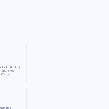
9 695 habitants
hône, situé
 D'azur.
rants des