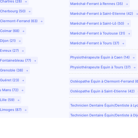
 Chartres (28)
Maréchal-Ferrant à Rennes (35)
 Cherbourg (50)
Maréchal-Ferrant à Saint-Etienne (42)
 Clermont-Ferrand (63)
Maréchal-Ferrant à Saint-Lô (50)
 Colmar (68)
Maréchal-Ferrant à Toulouse (31)
Dijon (21)
Maréchal-Ferrant à Tours (37)
 Evreux (27)
Physiothérapeute Équin à Caen (14)
 Fontainebleau (77)
Physiothérapeute Équin à Tours (37)
 Grenoble (38)
 Guéret (23)
Ostéopathe Équin à Clermont-Ferrand (
u Mans (72)
Ostéopathe Équin à Saint-Etienne (42)
Lille (59)
Technicien Dentaire Équin/Dentiste à Ly
 Limoges (87)
Technicien Dentaire Équin/Dentiste à Dij
Technicien Dentaire Équin/Dentiste à Co