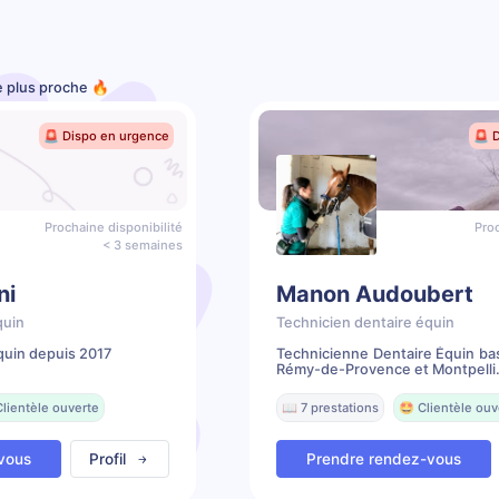
le plus proche 🔥
🚨 Dispo en urgence
🚨 
Prochaine disponibilité
Proc
< 3 semaines
ni
Manon Audoubert
quin
Technicien dentaire équin
quin depuis 2017
Technicienne Dentaire Équin ba
Rémy-de-Provence et Montpelli.
Clientèle ouverte
📖 7 prestations
🤩 Clientèle ouv
vous
Profil
Prendre rendez-vous