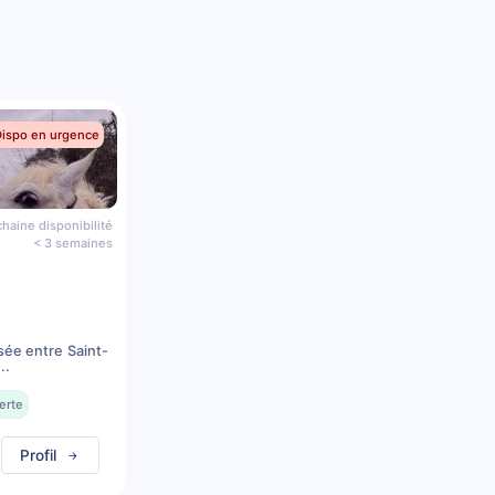
Dispo en urgence
haine disponibilité
< 3 semaines
sée entre Saint-
..
erte
Profil