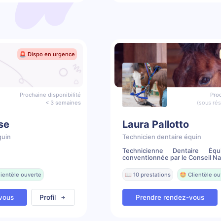
🚨 Dispo en urgence
Prochaine disponibilité
Proc
< 3 semaines
(sous ré
se
Laura Pallotto
quin
Technicien dentaire équin
Technicienne Dentaire Équ
conventionnée par le Conseil Nat
lientèle ouverte
📖 10 prestations
🤩 Clientèle ou
vous
Profil
Prendre rendez-vous