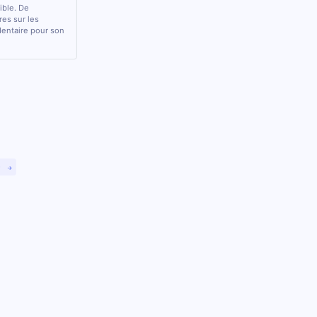
sible. De
res sur les
 dentaire pour son
)