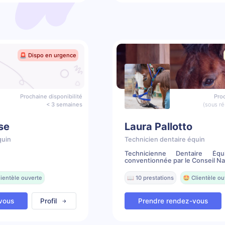
🚨 Dispo en urgence
Prochaine disponibilité
Proc
< 3 semaines
(sous ré
se
Laura Pallotto
quin
Technicien dentaire équin
Technicienne Dentaire Équ
conventionnée par le Conseil Nat
lientèle ouverte
📖 10 prestations
🤩 Clientèle ou
vous
Profil
Prendre rendez-vous