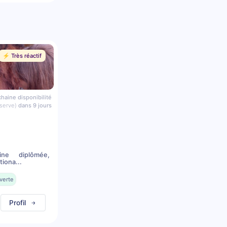
⚡️ Très réactif
haine disponibilité
serve)
dans 9 jours
ine diplômée,
iona...
verte
Profil