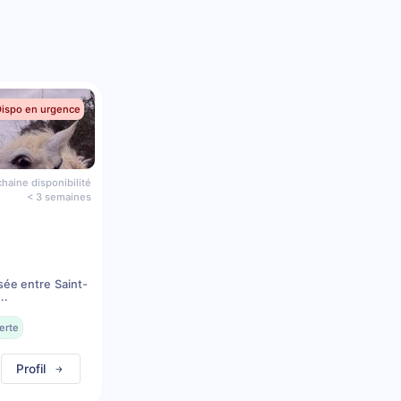
Dispo en urgence
haine disponibilité
< 3 semaines
sée entre Saint-
..
erte
Profil