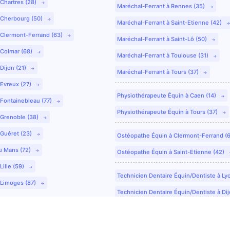
 Chartres (28)
Maréchal-Ferrant à Rennes (35)
 Cherbourg (50)
Maréchal-Ferrant à Saint-Etienne (42)
 Clermont-Ferrand (63)
Maréchal-Ferrant à Saint-Lô (50)
 Colmar (68)
Maréchal-Ferrant à Toulouse (31)
Dijon (21)
Maréchal-Ferrant à Tours (37)
 Evreux (27)
Physiothérapeute Équin à Caen (14)
 Fontainebleau (77)
Physiothérapeute Équin à Tours (37)
 Grenoble (38)
 Guéret (23)
Ostéopathe Équin à Clermont-Ferrand (
u Mans (72)
Ostéopathe Équin à Saint-Etienne (42)
Lille (59)
Technicien Dentaire Équin/Dentiste à Ly
 Limoges (87)
Technicien Dentaire Équin/Dentiste à Dij
Technicien Dentaire Équin/Dentiste à Co