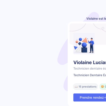
Violaine est 
Violaine Lucia
Technicien dentaire é
Technicien Dentaire É
📖 15 prestations
🤩 
Prendre rendez-