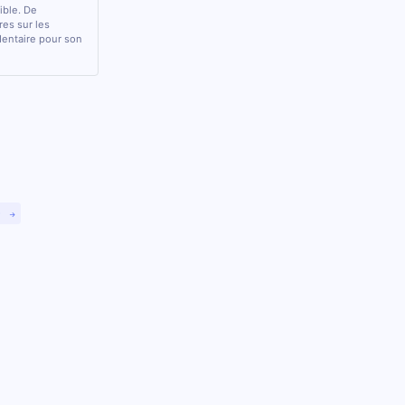
sible. De
res sur les
 dentaire pour son
)