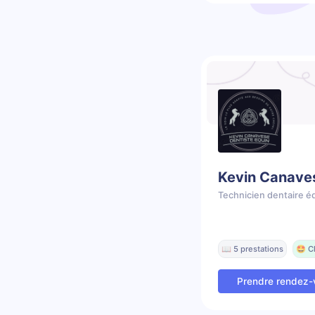
Kevin Canave
Technicien dentaire é
📖 5 prestations
🤩 C
Prendre rendez-