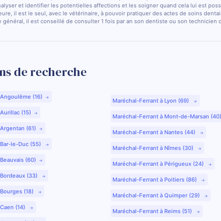
nalyser et identifier les potentielles affections et les soigner quand cela lui est pos
ure, il est le seul, avec le vétérinaire, à pouvoir pratiquer des actes de soins dentai
 général, il est conseillé de consulter 1 fois par an son dentiste ou son technicien
ns de recherche
 Angoulême (16)
Maréchal-Ferrant à Lyon (69)
urillac (15)
Maréchal-Ferrant à Mont-de-Marsan (40
 Argentan (61)
Maréchal-Ferrant à Nantes (44)
 Bar-le-Duc (55)
Maréchal-Ferrant à Nîmes (30)
 Beauvais (60)
Maréchal-Ferrant à Périgueux (24)
 Bordeaux (33)
Maréchal-Ferrant à Poitiers (86)
 Bourges (18)
Maréchal-Ferrant à Quimper (29)
 Caen (14)
Maréchal-Ferrant à Reims (51)