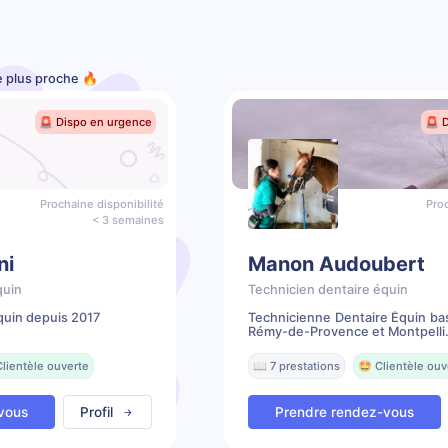
le plus proche 🔥
🚨 Dispo en urgence
🚨 
Prochaine disponibilité
Proc
< 3 semaines
ni
Manon Audoubert
quin
Technicien dentaire équin
quin depuis 2017
Technicienne Dentaire Équin ba
Rémy-de-Provence et Montpelli.
Clientèle ouverte
📖 7 prestations
🤩 Clientèle ouv
vous
Profil
Prendre rendez-vous