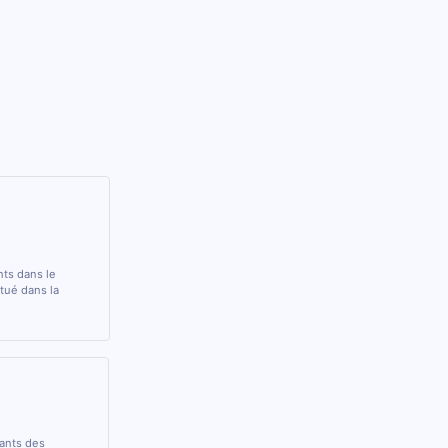
nts dans le
ué dans la
rants des