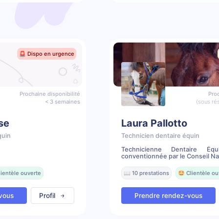
🚨 Dispo en urgence
Prochaine disponibilité
Proc
< 3 semaines
(sous ré
se
Laura Pallotto
quin
Technicien dentaire équin
Technicienne Dentaire Équ
conventionnée par le Conseil Nat
lientèle ouverte
📖 10 prestations
🤩 Clientèle ou
vous
Profil
Prendre rendez-vous