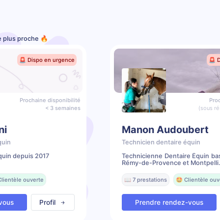
le plus proche 🔥
🚨 Dispo en urgence
🚨 
Prochaine disponibilité
Proc
< 3 semaines
(sous ré
ni
Manon Audoubert
quin
Technicien dentaire équin
quin depuis 2017
Technicienne Dentaire Équin ba
Rémy-de-Provence et Montpelli.
Clientèle ouverte
📖 7 prestations
🤩 Clientèle ouv
vous
Profil
Prendre rendez-vous