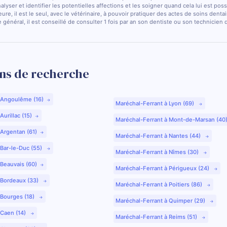
nalyser et identifier les potentielles affections et les soigner quand cela lui est pos
ure, il est le seul, avec le vétérinaire, à pouvoir pratiquer des actes de soins dentai
 général, il est conseillé de consulter 1 fois par an son dentiste ou son technicien
ns de recherche
 Angoulême (16)
Maréchal-Ferrant à Lyon (69)
urillac (15)
Maréchal-Ferrant à Mont-de-Marsan (40
 Argentan (61)
Maréchal-Ferrant à Nantes (44)
 Bar-le-Duc (55)
Maréchal-Ferrant à Nîmes (30)
 Beauvais (60)
Maréchal-Ferrant à Périgueux (24)
 Bordeaux (33)
Maréchal-Ferrant à Poitiers (86)
 Bourges (18)
Maréchal-Ferrant à Quimper (29)
 Caen (14)
Maréchal-Ferrant à Reims (51)