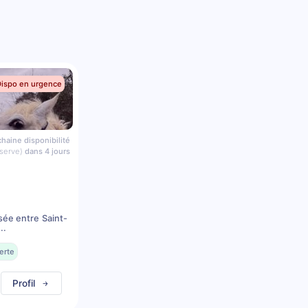
Dispo en urgence
haine disponibilité
serve)
dans 4 jours
sée entre Saint-
..
erte
Profil