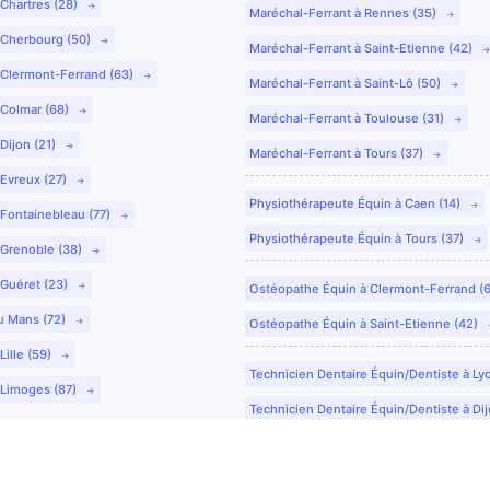
 Chartres (28)
Maréchal-Ferrant à Rennes (35)
 Cherbourg (50)
Maréchal-Ferrant à Saint-Etienne (42)
 Clermont-Ferrand (63)
Maréchal-Ferrant à Saint-Lô (50)
 Colmar (68)
Maréchal-Ferrant à Toulouse (31)
Dijon (21)
Maréchal-Ferrant à Tours (37)
 Evreux (27)
Physiothérapeute Équin à Caen (14)
 Fontainebleau (77)
Physiothérapeute Équin à Tours (37)
 Grenoble (38)
 Guéret (23)
Ostéopathe Équin à Clermont-Ferrand (
u Mans (72)
Ostéopathe Équin à Saint-Etienne (42)
Lille (59)
Technicien Dentaire Équin/Dentiste à Ly
 Limoges (87)
Technicien Dentaire Équin/Dentiste à Dij
Technicien Dentaire Équin/Dentiste à Co