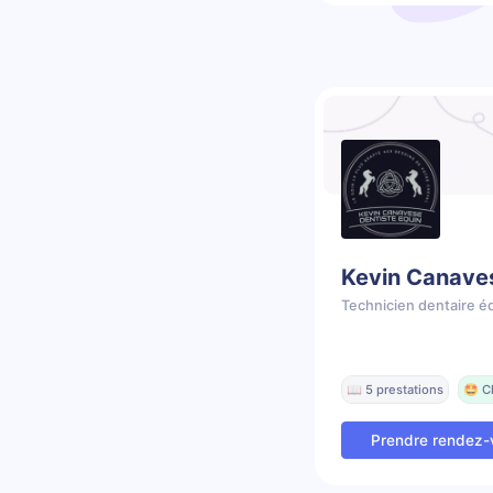
Kevin Canave
Technicien dentaire é
📖 5 prestations
🤩 C
Prendre rendez-