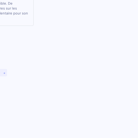
sible. De
res sur les
 dentaire pour son
)