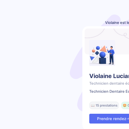
Violaine est 
Violaine Lucia
Technicien dentaire é
Technicien Dentaire É
📖 15 prestations
🤩 
Prendre rendez-