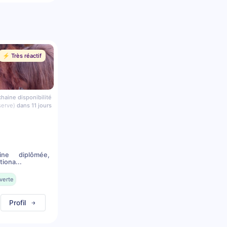
⚡️ Très réactif
haine disponibilité
serve)
dans 11 jours
ine diplômée,
iona...
verte
Profil