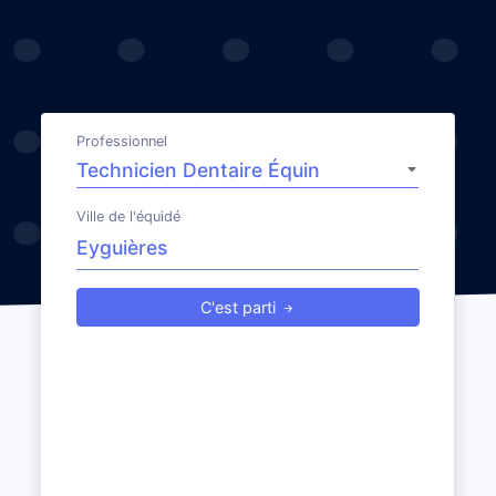
Professionnel
Ville de l'équidé
C'est parti