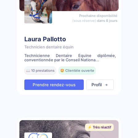
Prochaine disponibilité
(sous réserve)
dans 8 jours
Laura Pallotto
Technicien dentaire équin
Technicienne Dentaire Équine diplômée,
conventionnée par le Conseil Nationa...
📖 10 prestations
🤩 Clientèle ouverte
Prendre rendez-vous
Profil
⚡️ Très réactif