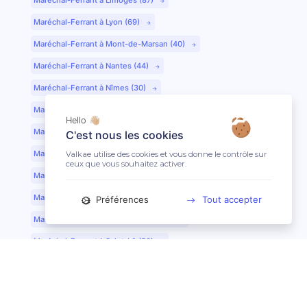
Maréchal-Ferrant à Lyon (69)
Maréchal-Ferrant à Mont-de-Marsan (40)
Maréchal-Ferrant à Nantes (44)
Maréchal-Ferrant à Nîmes (30)
Maréchal-Ferrant à Périgueux (24)
Hello 👋🏼
Maréchal-Ferrant à Poitiers (86)
C'est nous les cookies
Maréchal-Ferrant à Quimper (29)
Valkae utilise des cookies et vous donne le contrôle sur
ceux que vous souhaitez activer.
Maréchal-Ferrant à Reims (51)
Maréchal-Ferrant à Rennes (35)
Préférences
Tout accepter
Maréchal-Ferrant à Saint-Etienne (42)
Maréchal-Ferrant à Saint-Lô (50)
Maréchal-Ferrant à Toulouse (31)
Maréchal-Ferrant à Tours (37)