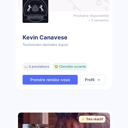
Prochaine disponibilité
< 3 semaines
Kevin Canavese
Technicien dentaire équin
📖 5 prestations
🤩 Clientèle ouverte
Prendre rendez-vous
Profil
⚡️ Très réactif