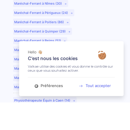
Maréchal-Ferrant à Nîmes (30)
Maréchal-Ferrant à Périgueux (24)
Maréchal-Ferrant à Poitiers (86)
Maréchal-Ferrant à Quimper (29)
Maréchal-Ferrant à Reims (51)
Maréchal-Ferrant à Rennes (35)
Hello 👋🏼
C'est nous les cookies
Maréchal-Ferrant à Saint-Etienne (42)
Valkae utilise des cookies et vous donne le contrôle sur
Maréchal-Ferrant à Saint-Lô (50)
ceux que vous souhaitez activer.
Maréchal-Ferrant à Toulouse (31)
Préférences
Tout accepter
Maréchal-Ferrant à Tours (37)
Physiothérapeute Équin à Caen (14)
Physiothérapeute Équin à Tours (37)
Ostéopathe Équin à Clermont-Ferrand (63)