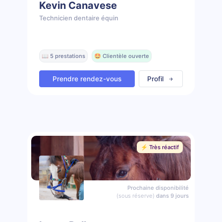
Kevin Canavese
Technicien dentaire équin
📖 5 prestations
🤩 Clientèle ouverte
Prendre rendez-vous
Profil
⚡️ Très réactif
Prochaine disponibilité
(sous réserve)
dans 9 jours