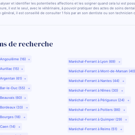
nalyser et identifier les potentielles affections et les soigner quand cela lui est pos
ure, il est le seul, avec le vétérinaire, à pouvoir pratiquer des actes de soins dentai
 général, il est conseillé de consulter 1 fois par an son dentiste ou son technicien
ns de recherche
 Angoulême (16)
Maréchal-Ferrant à Lyon (69)
urillac (15)
Maréchal-Ferrant à Mont-de-Marsan (40
 Argentan (61)
Maréchal-Ferrant à Nantes (44)
 Bar-le-Duc (55)
Maréchal-Ferrant à Nîmes (30)
 Beauvais (60)
Maréchal-Ferrant à Périgueux (24)
 Bordeaux (33)
Maréchal-Ferrant à Poitiers (86)
 Bourges (18)
Maréchal-Ferrant à Quimper (29)
 Caen (14)
Maréchal-Ferrant à Reims (51)