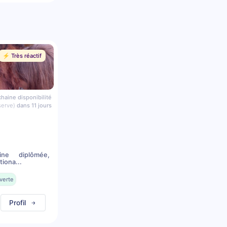
⚡️ Très réactif
haine disponibilité
serve)
dans 11 jours
ine diplômée,
iona...
verte
Profil