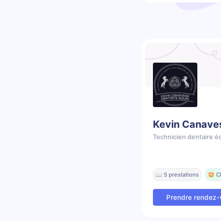
Kevin Canave
Technicien dentaire é
📖 5 prestations
🤩 C
Prendre rendez-