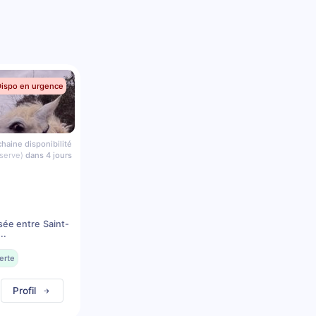
Dispo en urgence
haine disponibilité
serve)
dans 4 jours
sée entre Saint-
..
erte
Profil