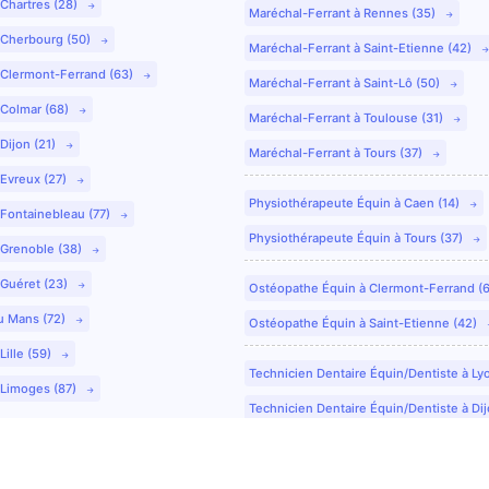
 Chartres (28)
Maréchal-Ferrant à Rennes (35)
 Cherbourg (50)
Maréchal-Ferrant à Saint-Etienne (42)
 Clermont-Ferrand (63)
Maréchal-Ferrant à Saint-Lô (50)
 Colmar (68)
Maréchal-Ferrant à Toulouse (31)
Dijon (21)
Maréchal-Ferrant à Tours (37)
 Evreux (27)
Physiothérapeute Équin à Caen (14)
 Fontainebleau (77)
Physiothérapeute Équin à Tours (37)
 Grenoble (38)
 Guéret (23)
Ostéopathe Équin à Clermont-Ferrand (
u Mans (72)
Ostéopathe Équin à Saint-Etienne (42)
Lille (59)
Technicien Dentaire Équin/Dentiste à Ly
 Limoges (87)
Technicien Dentaire Équin/Dentiste à Dij
Technicien Dentaire Équin/Dentiste à Co