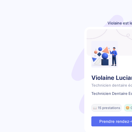
Violaine est 
Violaine Lucia
Technicien dentaire é
Technicien Dentaire É
📖 15 prestations
🤩 
Prendre rendez-