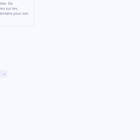
sible. De
res sur les
 dentaire pour son
)