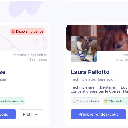
🚨 Dispo en urgence
Prochaine disponibilité
Proc
< 3 semaines
(sous ré
se
Laura Pallotto
quin
Technicien dentaire équin
Technicienne Dentaire Équ
conventionnée par le Conseil Nat
lientèle ouverte
📖 10 prestations
🤩 Clientèle ou
vous
Profil
Prendre rendez-vous