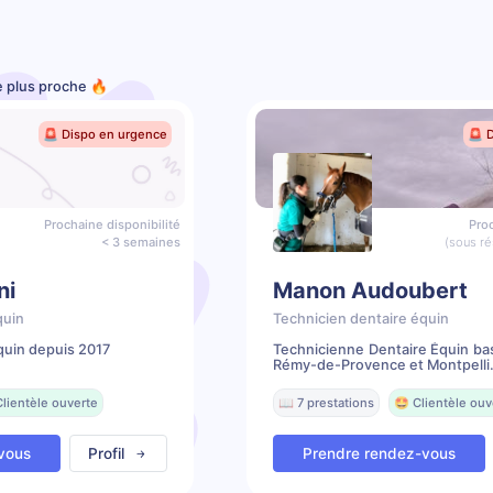
le plus proche 🔥
🚨 Dispo en urgence
🚨 
Prochaine disponibilité
Proc
< 3 semaines
(sous ré
ni
Manon Audoubert
quin
Technicien dentaire équin
quin depuis 2017
Technicienne Dentaire Équin ba
Rémy-de-Provence et Montpelli.
Clientèle ouverte
📖 7 prestations
🤩 Clientèle ouv
vous
Profil
Prendre rendez-vous