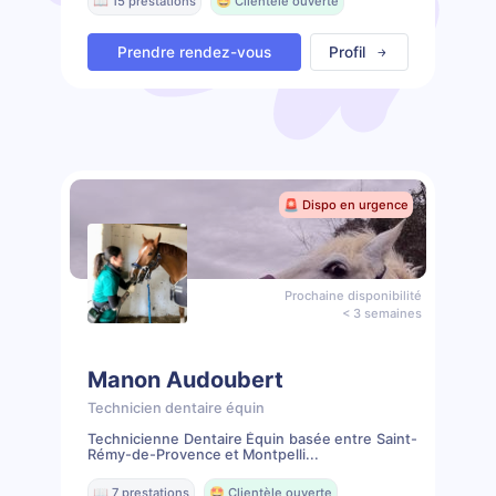
📖 15 prestations
🤩 Clientèle ouverte
Prendre rendez-vous
Profil
🚨 Dispo en urgence
Prochaine disponibilité
< 3 semaines
Manon Audoubert
Technicien dentaire équin
Technicienne Dentaire Équin basée entre Saint-
Rémy-de-Provence et Montpelli...
📖 7 prestations
🤩 Clientèle ouverte