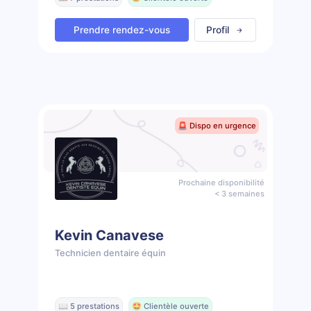
Prendre rendez-vous
Profil
🚨 Dispo en urgence
Prochaine disponibilité
< 3 semaines
Kevin Canavese
Technicien dentaire équin
📖 5 prestations
🤩 Clientèle ouverte