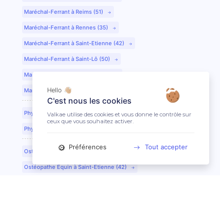
Maréchal-Ferrant à Reims (51)
Maréchal-Ferrant à Rennes (35)
Maréchal-Ferrant à Saint-Etienne (42)
Maréchal-Ferrant à Saint-Lô (50)
Maréchal-Ferrant à Toulouse (31)
Hello 👋🏼
Maréchal-Ferrant à Tours (37)
C'est nous les cookies
Physiothérapeute Équin à Caen (14)
Valkae utilise des cookies et vous donne le contrôle sur
ceux que vous souhaitez activer.
Physiothérapeute Équin à Tours (37)
Préférences
Tout accepter
Ostéopathe Équin à Clermont-Ferrand (63)
Ostéopathe Équin à Saint-Etienne (42)
Technicien Dentaire Équin/Dentiste à Lyon (69)
Technicien Dentaire Équin/Dentiste à Dijon (21)