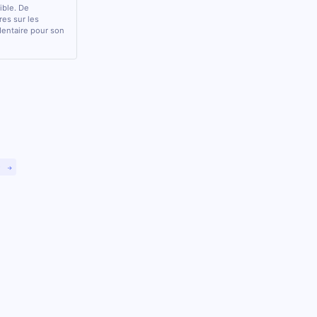
sible. De
res sur les
 dentaire pour son
)