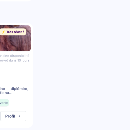
⚡️ Très réactif
haine disponibilité
serve)
dans 10 jours
ine diplômée,
iona...
verte
Profil