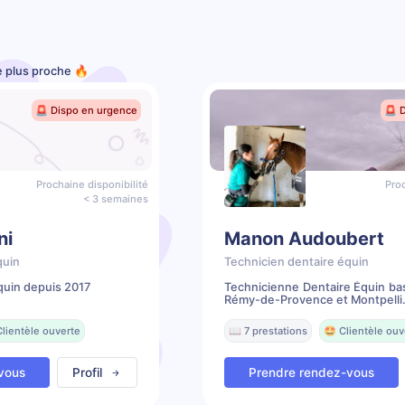
le plus proche 🔥
🚨 Dispo en urgence
🚨 
Prochaine disponibilité
Proc
< 3 semaines
ni
Manon Audoubert
quin
Technicien dentaire équin
quin depuis 2017
Technicienne Dentaire Équin ba
Rémy-de-Provence et Montpelli.
Clientèle ouverte
📖 7 prestations
🤩 Clientèle ouv
vous
Profil
Prendre rendez-vous