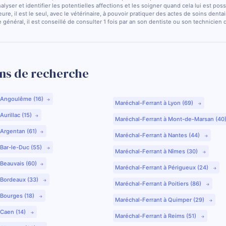
nalyser et identifier les potentielles affections et les soigner quand cela lui est pos
ure, il est le seul, avec le vétérinaire, à pouvoir pratiquer des actes de soins dentai
 général, il est conseillé de consulter 1 fois par an son dentiste ou son technicien
ns de recherche
 Angoulême (16)
Maréchal-Ferrant à Lyon (69)
urillac (15)
Maréchal-Ferrant à Mont-de-Marsan (40
 Argentan (61)
Maréchal-Ferrant à Nantes (44)
 Bar-le-Duc (55)
Maréchal-Ferrant à Nîmes (30)
 Beauvais (60)
Maréchal-Ferrant à Périgueux (24)
 Bordeaux (33)
Maréchal-Ferrant à Poitiers (86)
 Bourges (18)
Maréchal-Ferrant à Quimper (29)
 Caen (14)
Maréchal-Ferrant à Reims (51)