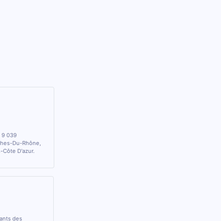
e 9 039
uches-Du-Rhône,
-Côte D'azur.
rants des