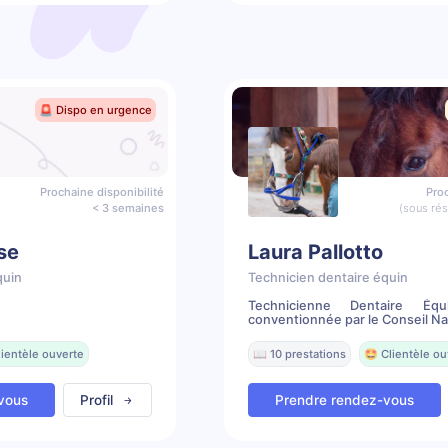
🚨 Dispo en urgence
Prochaine disponibilité
Proc
< 3 semaines
(sous ré
se
Laura Pallotto
quin
Technicien dentaire équin
Technicienne Dentaire Équ
conventionnée par le Conseil Nat
lientèle ouverte
📖 10 prestations
🤩 Clientèle ou
vous
Profil
Prendre rendez-vous