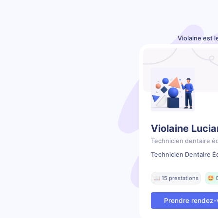
Violaine est 
Violaine Lucia
Technicien dentaire é
Technicien Dentaire É
📖 15 prestations
🤩 
Prendre rendez-