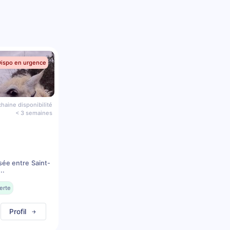
Dispo en urgence
haine disponibilité
< 3 semaines
sée entre Saint-
..
erte
Profil