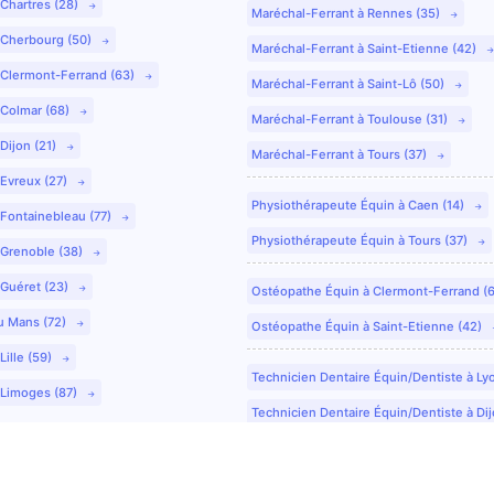
 Chartres (28)
Maréchal-Ferrant à Rennes (35)
 Cherbourg (50)
Maréchal-Ferrant à Saint-Etienne (42)
 Clermont-Ferrand (63)
Maréchal-Ferrant à Saint-Lô (50)
 Colmar (68)
Maréchal-Ferrant à Toulouse (31)
Dijon (21)
Maréchal-Ferrant à Tours (37)
 Evreux (27)
Physiothérapeute Équin à Caen (14)
 Fontainebleau (77)
Physiothérapeute Équin à Tours (37)
 Grenoble (38)
 Guéret (23)
Ostéopathe Équin à Clermont-Ferrand (
u Mans (72)
Ostéopathe Équin à Saint-Etienne (42)
Lille (59)
Technicien Dentaire Équin/Dentiste à Ly
 Limoges (87)
Technicien Dentaire Équin/Dentiste à Dij
Technicien Dentaire Équin/Dentiste à Co