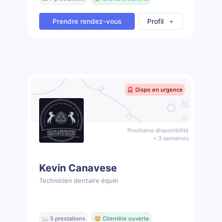
Prendre rendez-vous
Profil
🚨 Dispo en urgence
Prochaine disponibilité
< 3 semaines
Kevin Canavese
Technicien dentaire équin
📖 5 prestations
🤩 Clientèle ouverte