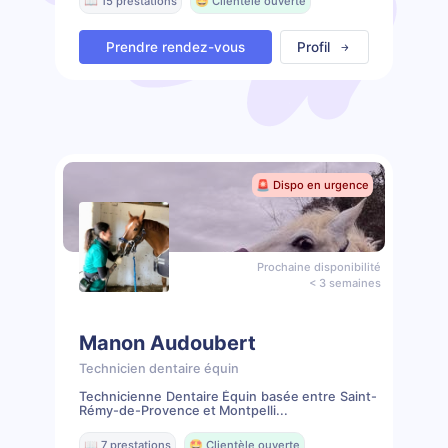
📖 15 prestations
🤩 Clientèle ouverte
Prendre rendez-vous
Profil
🚨 Dispo en urgence
Prochaine disponibilité
< 3 semaines
Manon Audoubert
Technicien dentaire équin
Technicienne Dentaire Équin basée entre Saint-
Rémy-de-Provence et Montpelli...
📖 7 prestations
🤩 Clientèle ouverte