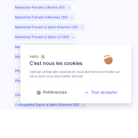
Maréchal-Ferrant à Reims (51)
Maréchal-Ferrant à Rennes (35)
Maréchal-Ferrant à Saint-Etienne (42)
Maréchal-Ferrant à Saint-Lô (50)
Maréchal-Ferrant à Toulouse (31)
Hello 👋🏼
Maréchal-Ferrant à Tours (37)
C'est nous les cookies
Physiothérapeute Équin à Caen (14)
Valkae utilise des cookies et vous donne le contrôle sur
ceux que vous souhaitez activer.
Physiothérapeute Équin à Tours (37)
Préférences
Tout accepter
Ostéopathe Équin à Clermont-Ferrand (63)
Ostéopathe Équin à Saint-Etienne (42)
Technicien Dentaire Équin/Dentiste à Lyon (69)
Technicien Dentaire Équin/Dentiste à Dijon (21)