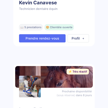
Kevin Canavese
Technicien dentaire équin
📖 5 prestations
🤩 Clientèle ouverte
Prendre rendez-vous
Profil
⚡️ Très réactif
Prochaine disponibilité
(sous réserve)
dans 8 jours