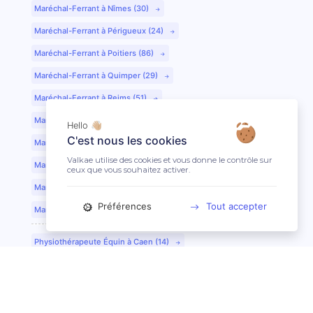
Maréchal-Ferrant à Nîmes (30)
Maréchal-Ferrant à Périgueux (24)
Maréchal-Ferrant à Poitiers (86)
Maréchal-Ferrant à Quimper (29)
Maréchal-Ferrant à Reims (51)
Maréchal-Ferrant à Rennes (35)
Hello 👋🏼
C'est nous les cookies
Maréchal-Ferrant à Saint-Etienne (42)
Valkae utilise des cookies et vous donne le contrôle sur
Maréchal-Ferrant à Saint-Lô (50)
ceux que vous souhaitez activer.
Maréchal-Ferrant à Toulouse (31)
Préférences
Tout accepter
Maréchal-Ferrant à Tours (37)
Physiothérapeute Équin à Caen (14)
Physiothérapeute Équin à Tours (37)
Ostéopathe Équin à Clermont-Ferrand (63)