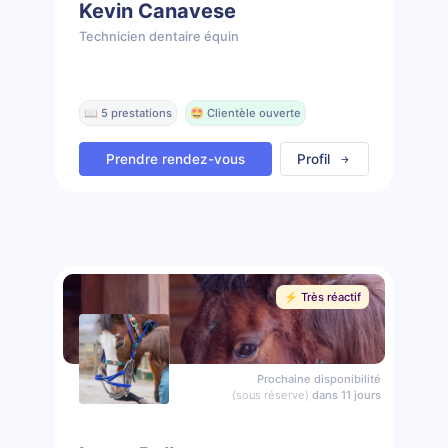
Kevin Canavese
Technicien dentaire équin
📖 5 prestations
🤩 Clientèle ouverte
Prendre rendez-vous
Profil
⚡️ Très réactif
Prochaine disponibilité
(sous réserve)
dans 11 jours