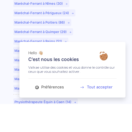
Maréchal-Ferrant à Nîmes (30)
Maréchal-Ferrant à Périgueux (24)
Maréchal-Ferrant à Poitiers (86)
Maréchal-Ferrant à Quimper (29)
Maréchal-Ferrant à Reims (51)
Maréchal-Ferrant à Rennes (35)
Hello 👋🏼
C'est nous les cookies
Maréchal-Ferrant à Saint-Etienne (42)
Valkae utilise des cookies et vous donne le contrôle sur
Maréchal-Ferrant à Saint-Lô (50)
ceux que vous souhaitez activer.
Maréchal-Ferrant à Toulouse (31)
Préférences
Tout accepter
Maréchal-Ferrant à Tours (37)
Physiothérapeute Équin à Caen (14)
Physiothérapeute Équin à Tours (37)
Ostéopathe Équin à Clermont-Ferrand (63)