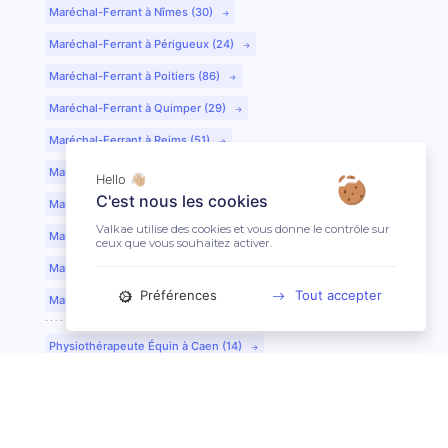
Maréchal-Ferrant à Nîmes (30)
Maréchal-Ferrant à Périgueux (24)
Maréchal-Ferrant à Poitiers (86)
Maréchal-Ferrant à Quimper (29)
Maréchal-Ferrant à Reims (51)
Maréchal-Ferrant à Rennes (35)
Hello 👋🏼
C'est nous les cookies
Maréchal-Ferrant à Saint-Etienne (42)
Valkae utilise des cookies et vous donne le contrôle sur
Maréchal-Ferrant à Saint-Lô (50)
ceux que vous souhaitez activer.
Maréchal-Ferrant à Toulouse (31)
Préférences
Tout accepter
Maréchal-Ferrant à Tours (37)
Physiothérapeute Équin à Caen (14)
Physiothérapeute Équin à Tours (37)
Ostéopathe Équin à Clermont-Ferrand (63)