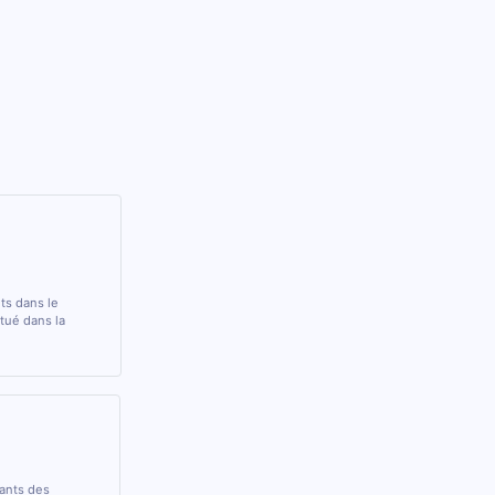
nts dans le
ué dans la
rants des