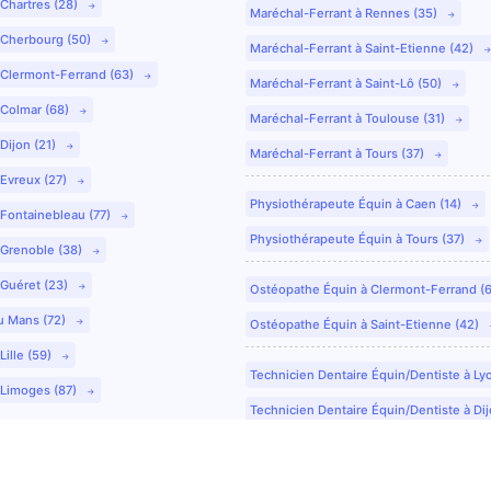
 Chartres (28)
Maréchal-Ferrant à Rennes (35)
 Cherbourg (50)
Maréchal-Ferrant à Saint-Etienne (42)
 Clermont-Ferrand (63)
Maréchal-Ferrant à Saint-Lô (50)
 Colmar (68)
Maréchal-Ferrant à Toulouse (31)
Dijon (21)
Maréchal-Ferrant à Tours (37)
 Evreux (27)
Physiothérapeute Équin à Caen (14)
 Fontainebleau (77)
Physiothérapeute Équin à Tours (37)
 Grenoble (38)
 Guéret (23)
Ostéopathe Équin à Clermont-Ferrand (
u Mans (72)
Ostéopathe Équin à Saint-Etienne (42)
Lille (59)
Technicien Dentaire Équin/Dentiste à Ly
 Limoges (87)
Technicien Dentaire Équin/Dentiste à Dij
Technicien Dentaire Équin/Dentiste à Co