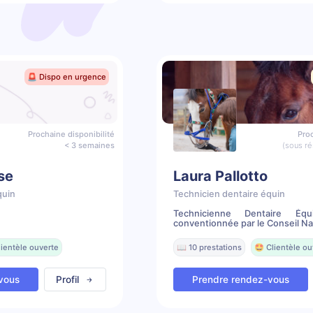
🚨 Dispo en urgence
Prochaine disponibilité
Proc
< 3 semaines
(sous ré
se
Laura Pallotto
quin
Technicien dentaire équin
Technicienne Dentaire Équ
conventionnée par le Conseil Nat
lientèle ouverte
📖 10 prestations
🤩 Clientèle ou
vous
Profil
Prendre rendez-vous