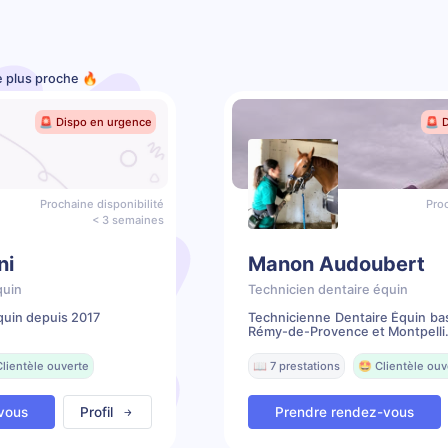
le plus proche 🔥
🚨 Dispo en urgence
🚨 
Prochaine disponibilité
Proc
< 3 semaines
ni
Manon Audoubert
quin
Technicien dentaire équin
quin depuis 2017
Technicienne Dentaire Équin ba
Rémy-de-Provence et Montpelli.
Clientèle ouverte
📖 7 prestations
🤩 Clientèle ouv
vous
Profil
Prendre rendez-vous