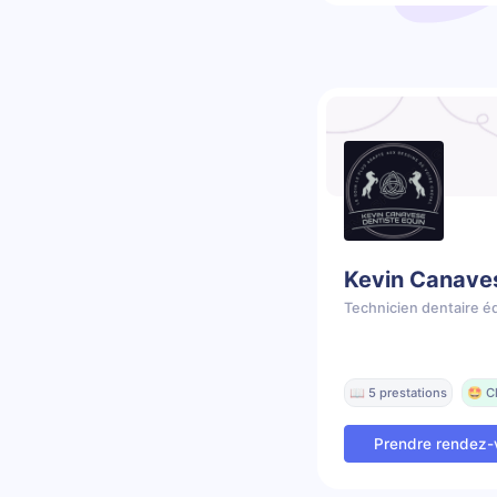
Kevin Canave
Technicien dentaire é
📖 5 prestations
🤩 C
Prendre rendez-