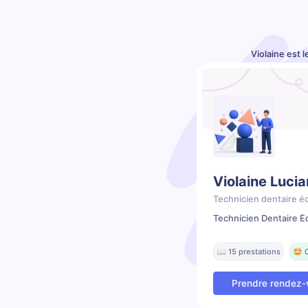
Violaine est 
Violaine Lucia
Technicien dentaire é
Technicien Dentaire É
📖 15 prestations
🤩 
Prendre rendez-