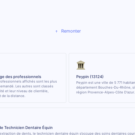
Remonter
age des professionnels
Peypin (13124)
ofessionnels affichés sont les plus
Peypin est une ville de 5 771 habita
demandé. Les autres sont classés
département Bouches-Du-Rhône, sit
ité et leur niveau de clientèle,
région Provence-Alpes-Côte D'azur.
de la distance.
de Technicien Dentaire Équin
’extraction de dents, le technicien dentaire équin s’occupe des soins dentaires cou