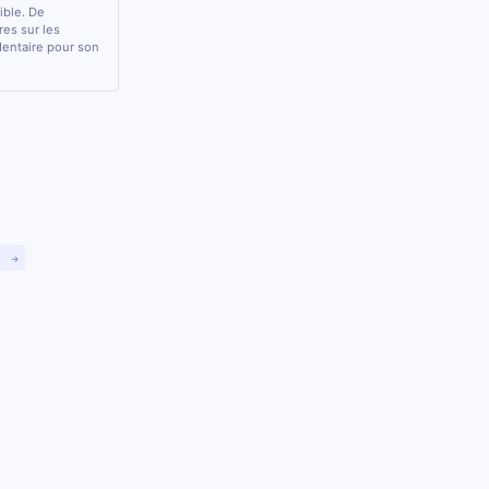
sible. De
res sur les
 dentaire pour son
)