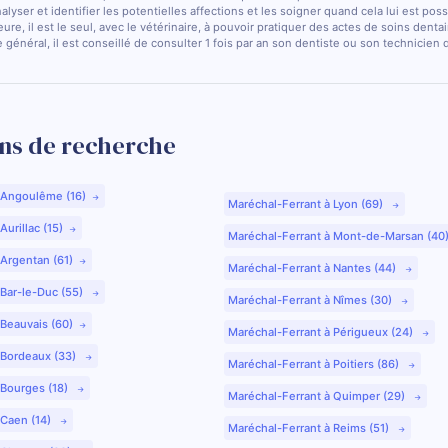
nalyser et identifier les potentielles affections et les soigner quand cela lui est pos
ure, il est le seul, avec le vétérinaire, à pouvoir pratiquer des actes de soins dentai
 général, il est conseillé de consulter 1 fois par an son dentiste ou son technicien
ns de recherche
 Angoulême (16)
Maréchal-Ferrant à Lyon (69)
urillac (15)
Maréchal-Ferrant à Mont-de-Marsan (40
 Argentan (61)
Maréchal-Ferrant à Nantes (44)
 Bar-le-Duc (55)
Maréchal-Ferrant à Nîmes (30)
 Beauvais (60)
Maréchal-Ferrant à Périgueux (24)
 Bordeaux (33)
Maréchal-Ferrant à Poitiers (86)
 Bourges (18)
Maréchal-Ferrant à Quimper (29)
 Caen (14)
Maréchal-Ferrant à Reims (51)