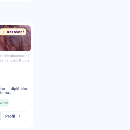
⚡️ Très réactif
haine disponibilité
serve)
dans 9 jours
ine diplômée,
iona...
verte
Profil