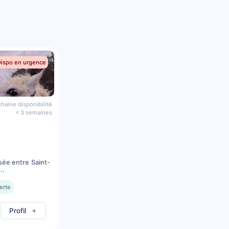
Dispo en urgence
haine disponibilité
< 3 semaines
sée entre Saint-
..
erte
Profil