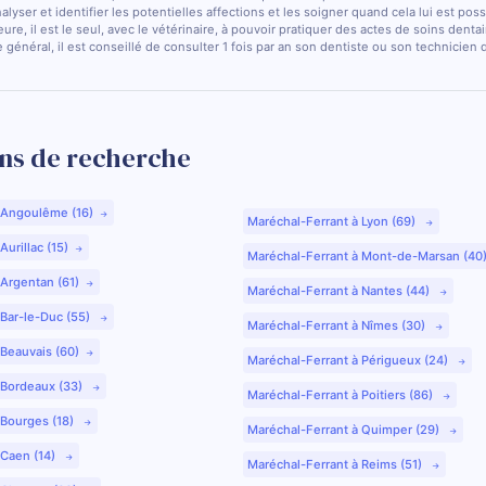
nalyser et identifier les potentielles affections et les soigner quand cela lui est pos
ure, il est le seul, avec le vétérinaire, à pouvoir pratiquer des actes de soins dentai
 général, il est conseillé de consulter 1 fois par an son dentiste ou son technicien
ns de recherche
 Angoulême (16)
Maréchal-Ferrant à Lyon (69)
urillac (15)
Maréchal-Ferrant à Mont-de-Marsan (40
 Argentan (61)
Maréchal-Ferrant à Nantes (44)
 Bar-le-Duc (55)
Maréchal-Ferrant à Nîmes (30)
 Beauvais (60)
Maréchal-Ferrant à Périgueux (24)
 Bordeaux (33)
Maréchal-Ferrant à Poitiers (86)
 Bourges (18)
Maréchal-Ferrant à Quimper (29)
 Caen (14)
Maréchal-Ferrant à Reims (51)