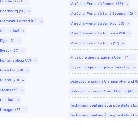
 Chartres (28)
Maréchal-Ferrant à Rennes (35)
 Cherbourg (50)
Maréchal-Ferrant à Saint-Etienne (42)
 Clermont-Ferrand (63)
Maréchal-Ferrant à Saint-Lô (50)
 Colmar (68)
Maréchal-Ferrant à Toulouse (31)
Dijon (21)
Maréchal-Ferrant à Tours (37)
 Evreux (27)
Physiothérapeute Équin à Caen (14)
 Fontainebleau (77)
Physiothérapeute Équin à Tours (37)
 Grenoble (38)
 Guéret (23)
Ostéopathe Équin à Clermont-Ferrand (
u Mans (72)
Ostéopathe Équin à Saint-Etienne (42)
Lille (59)
Technicien Dentaire Équin/Dentiste à Ly
 Limoges (87)
Technicien Dentaire Équin/Dentiste à Dij
Technicien Dentaire Équin/Dentiste à Co