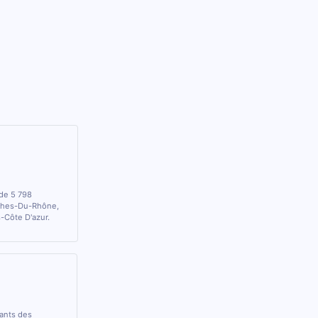
 de 5 798
uches-Du-Rhône,
-Côte D'azur.
rants des