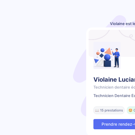
Violaine est 
Violaine Lucia
Technicien dentaire é
Technicien Dentaire É
📖 15 prestations
🤩 
Prendre rendez-