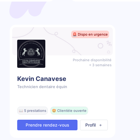
🚨 Dispo en urgence
Prochaine disponibilité
< 3 semaines
Kevin Canavese
Technicien dentaire équin
📖 5 prestations
🤩 Clientèle ouverte
Prendre rendez-vous
Profil