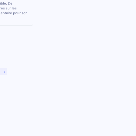
sible. De
res sur les
 dentaire pour son
)