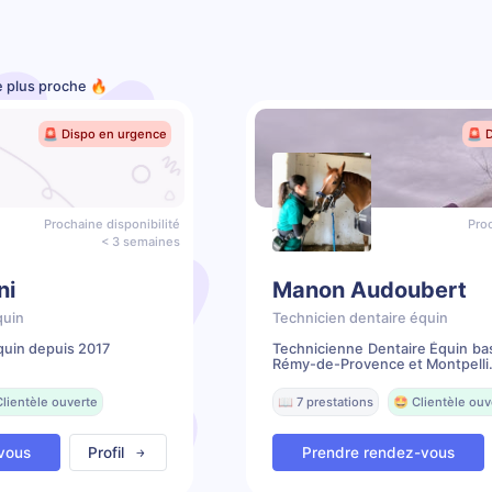
le plus proche 🔥
🚨 Dispo en urgence
🚨 
Prochaine disponibilité
Proc
< 3 semaines
ni
Manon Audoubert
quin
Technicien dentaire équin
quin depuis 2017
Technicienne Dentaire Équin ba
Rémy-de-Provence et Montpelli.
Clientèle ouverte
📖 7 prestations
🤩 Clientèle ouv
vous
Profil
Prendre rendez-vous