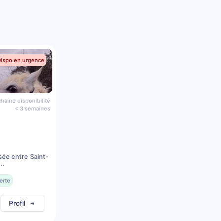
Dispo en urgence
haine disponibilité
< 3 semaines
sée entre Saint-
..
erte
Profil