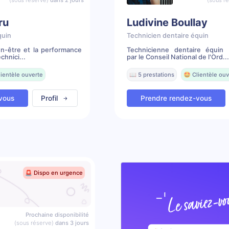
(sous réserve)
dans 2 jours
(sous r
ru
Ludivine Boullay
quin
Technicien dentaire équin
en-être et la performance
Technicienne dentaire équin 
chnici...
par le Conseil National de l'Ord...
lientèle ouverte
📖 5 prestations
🤩 Clientèle ouv
vous
Profil
Prendre rendez-vous
🚨 Dispo en urgence
Prochaine disponibilité
(sous réserve)
dans 3 jours