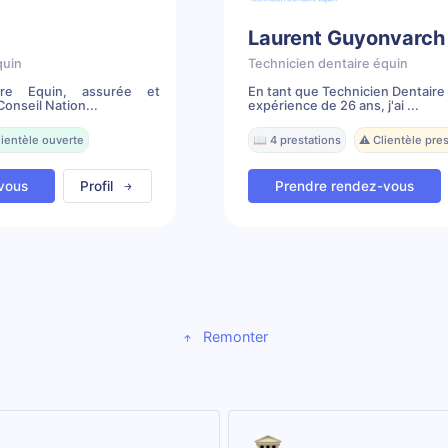
Laurent Guyonvarch
quin
Technicien dentaire équin
ire Equin, assurée et
En tant que Technicien Dentaire
onseil Nation...
expérience de 26 ans, j'ai ...
lientèle ouverte
📖 4 prestations
⚠️ Clientèle pr
vous
Profil
Prendre rendez-vous
Remonter