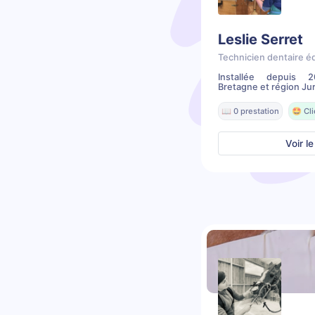
Leslie Serret
Technicien dentaire é
Installée depuis 
Bretagne et région Jur
📖 0 prestation
🤩 Cl
Voir le