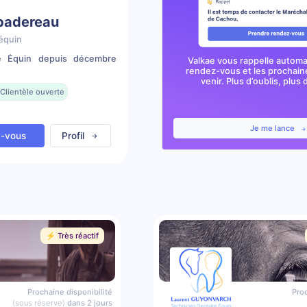
 badereau
équin
re Équin depuis décembre
Valkae vous rappelle autom
rendez-vous et les prochai
venir. Plus d’oublis, plus d
Clientèle ouverte
Je me lance
z-vous
Profil
⚡️ Très réactif
Prochaine disponibilité
Proc
(sous réserve)
dans 2 jours