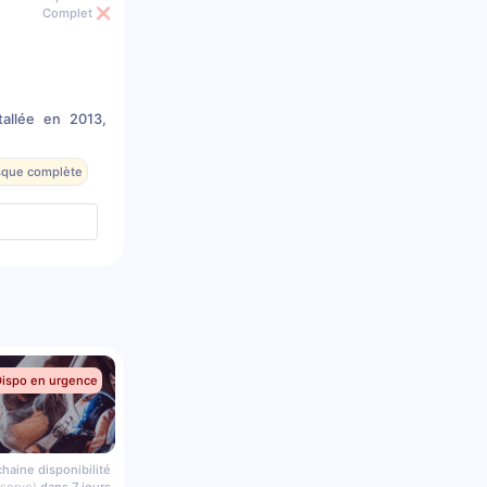
Complet ❌
tallée en 2013,
esque complète
Dispo en urgence
haine disponibilité