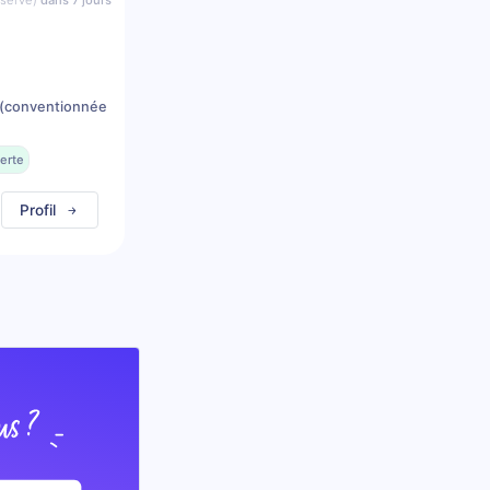
éserve)
dans 7 jours
(conventionnée
erte
Profil