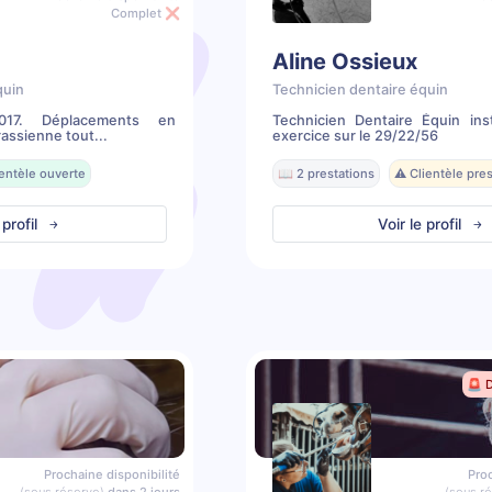
Complet ❌
Aline Ossieux
quin
Technicien dentaire équin
2017. Déplacements en
Technicien Dentaire Équin ins
assienne tout...
exercice sur le 29/22/56
ientèle ouverte
📖 2 prestations
⚠️ Clientèle pr
 profil
Voir le profil
🚨 
Prochaine disponibilité
Proc