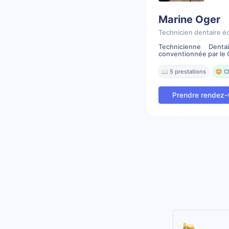
Marine Oger
Technicien dentaire é
Technicienne Denta
conventionnée par le C
📖 5 prestations
🤩 C
Prendre rendez-