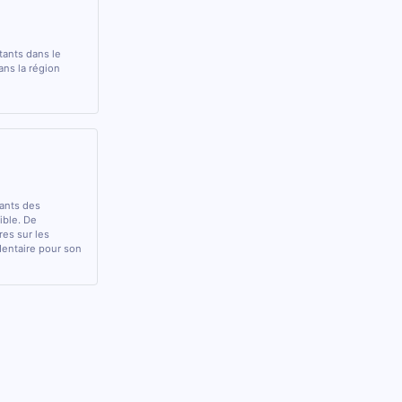
tants dans le
ans la région
rants des
sible. De
res sur les
 dentaire pour son