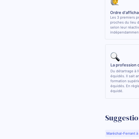
Ordre d'affich
Les 3 premiers pr
proches du lieu 
selon leur réactiv
indépendamment 
La profession 
Du détartrage à l
équidés. Il sait a
formation supérie
équidés. En règle
équidé.
Suggestio
Maréchal-Ferrant à