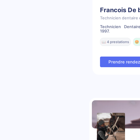
Francois De
Technicien dentaire 
Technicien Dentai
1997.
📖 4 prestations
🤩 
Prendre rende