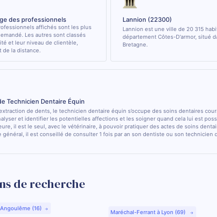
age des professionnels
Lannion (22300)
ofessionnels affichés sont les plus
Lannion est une ville de 20 315 habi
demandé. Les autres sont classés
département Côtes-D'armor, situé d
ité et leur niveau de clientèle,
Bretagne.
de la distance.
de Technicien Dentaire Équin
’extraction de dents, le technicien dentaire équin s’occupe des soins dentaires cou
nalyser et identifier les potentielles affections et les soigner quand cela lui est pos
ure, il est le seul, avec le vétérinaire, à pouvoir pratiquer des actes de soins dentai
 général, il est conseillé de consulter 1 fois par an son dentiste ou son technicien
ns de recherche
 Angoulême (16)
Maréchal-Ferrant à Lyon (69)