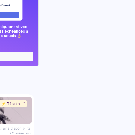
atiquement vos
nes échéances à
e soucis 👌🏼
⚡️ Très réactif
haine disponibilité
< 3 semaines