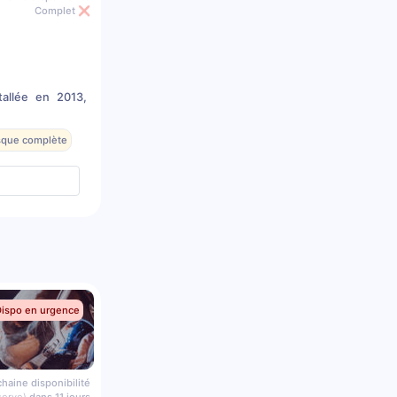
Complet ❌
tallée en 2013,
esque complète
Dispo en urgence
haine disponibilité