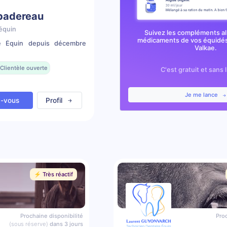
 badereau
équin
Suivez les compléments al
médicaments de vos équidés
re Équin depuis décembre
Valkae.
Clientèle ouverte
C'est gratuit et sans 
Je me lance
z-vous
Profil
⚡️ Très réactif
Prochaine disponibilité
Proc
(sous réserve)
dans 3 jours