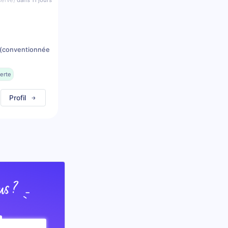
serve)
dans 11 jours
(conventionnée
erte
Profil