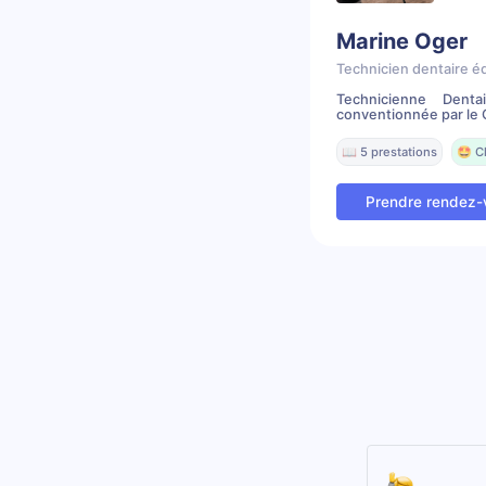
Marine Oger
Technicien dentaire é
Technicienne Denta
conventionnée par le C
📖 5 prestations
🤩 C
Prendre rendez-