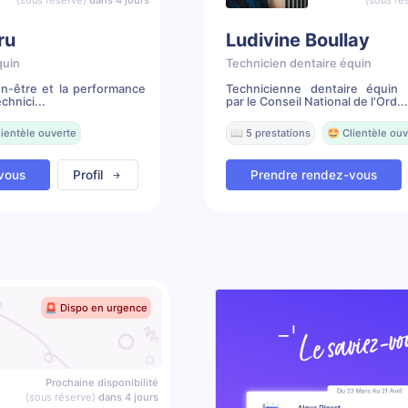
(sous réserve)
dans 4 jours
(sous ré
ru
Ludivine Boullay
quin
Technicien dentaire équin
en-être et la performance
Technicienne dentaire équin 
chnici...
par le Conseil National de l'Ord...
lientèle ouverte
📖 5 prestations
🤩 Clientèle ouv
vous
Profil
Prendre rendez-vous
🚨 Dispo en urgence
Prochaine disponibilité
(sous réserve)
dans 4 jours