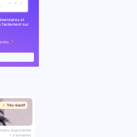
imentaires et
 facilement sur
limite 🚀
⚡️ Très réactif
haine disponibilité
< 3 semaines