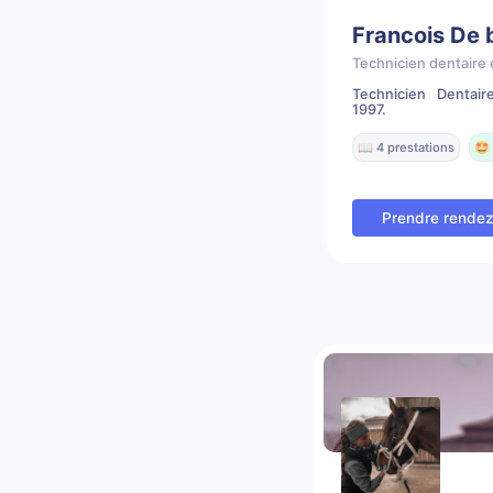
Francois De
Technicien dentaire 
Technicien Dentai
1997.
📖 4 prestations
🤩 
Prendre rende