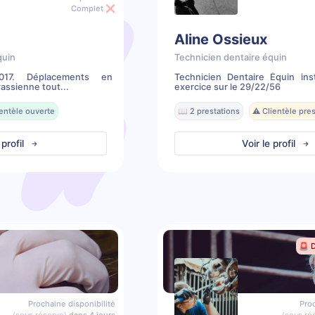
Complet ❌
Aline Ossieux
quin
Technicien dentaire équin
2017. Déplacements en
Technicien Dentaire Équin ins
assienne tout...
exercice sur le 29/22/56
ientèle ouverte
📖 2 prestations
⚠️ Clientèle pr
 profil
Voir le profil
🚨 
Prochaine disponibilité
Proc