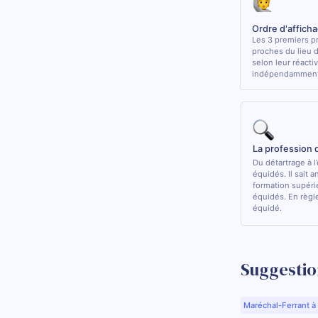
Ordre d'affich
Les 3 premiers pr
proches du lieu 
selon leur réactiv
indépendamment 
La profession 
Du détartrage à l
équidés. Il sait a
formation supérie
équidés. En règle
équidé.
Suggestio
Maréchal-Ferrant à