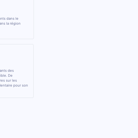
ants dans le
ans la région
rants des
sible. De
res sur les
 dentaire pour son