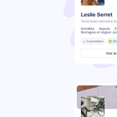
Leslie Serret
Technicien dentaire é
Installée depuis 
Bretagne et région Jur
📖 0 prestation
🤩 Cl
Voir le