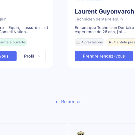
Laurent Guyonvarch
quin
Technicien dentaire équin
ire Equin, assurée et
En tant que Technicien Dentaire
onseil Nation...
expérience de 26 ans, j'ai ...
lientèle ouverte
📖 4 prestations
⚠️ Clientèle pr
vous
Profil
Prendre rendez-vous
Remonter