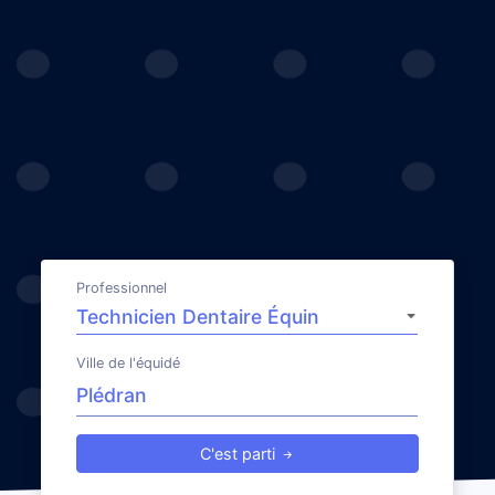
Professionnel
Ville de l'équidé
C'est parti