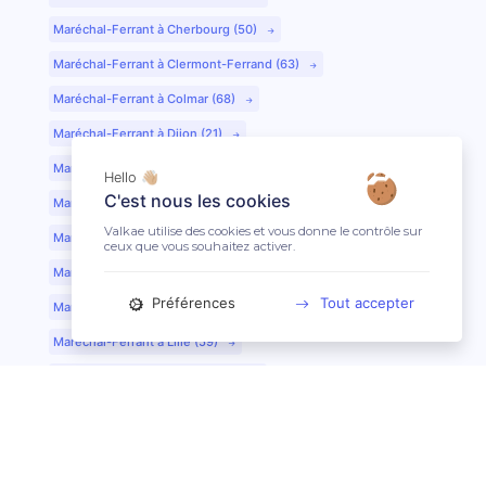
Maréchal-Ferrant à Cherbourg (50)
Maréchal-Ferrant à Clermont-Ferrand (63)
Maréchal-Ferrant à Colmar (68)
Maréchal-Ferrant à Dijon (21)
Maréchal-Ferrant à Evreux (27)
Hello 👋🏼
C'est nous les cookies
Maréchal-Ferrant à Fontainebleau (77)
Valkae utilise des cookies et vous donne le contrôle sur
Maréchal-Ferrant à Grenoble (38)
ceux que vous souhaitez activer.
Maréchal-Ferrant à Guéret (23)
Préférences
Tout accepter
Maréchal-Ferrant au Mans (72)
Maréchal-Ferrant à Lille (59)
Maréchal-Ferrant à Limoges (87)
Maréchal-Ferrant à Lyon (69)
Maréchal-Ferrant à Mont-de-Marsan (40)
Maréchal-Ferrant à Nantes (44)