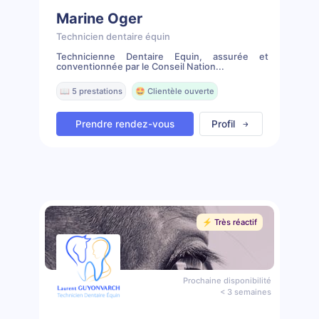
Marine Oger
Technicien dentaire équin
Technicienne Dentaire Equin, assurée et
conventionnée par le Conseil Nation...
📖 5 prestations
🤩 Clientèle ouverte
Prendre rendez-vous
Profil
⚡️ Très réactif
Prochaine disponibilité
< 3 semaines