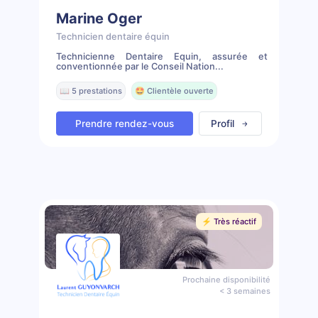
Marine Oger
Technicien dentaire équin
Technicienne Dentaire Equin, assurée et
conventionnée par le Conseil Nation...
📖 5 prestations
🤩 Clientèle ouverte
Prendre rendez-vous
Profil
⚡️ Très réactif
Prochaine disponibilité
< 3 semaines