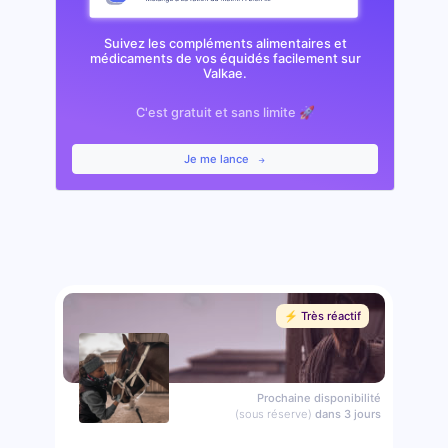
Suivez les compléments alimentaires et
médicaments de vos équidés facilement sur
Valkae.
C'est gratuit et sans limite 🚀
Je me lance
⚡️ Très réactif
Prochaine disponibilité
(sous réserve)
dans 3 jours