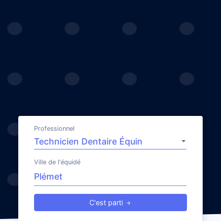
Professionnel
Ville de l'équidé
C'est parti