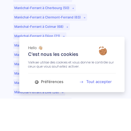
Maréchal-Ferrant à Cherbourg (50)
Maréchal-Ferrant à Clermont-Ferrand (63)
Maréchal-Ferrant à Colmar (68)
Maréchal-Ferrant à Dijon (21)
Maréchal-Ferrant à Evreux (27)
Hello 👋🏼
C'est nous les cookies
Maréchal-Ferrant à Fontainebleau (77)
Valkae utilise des cookies et vous donne le contrôle sur
Maréchal-Ferrant à Grenoble (38)
ceux que vous souhaitez activer.
Maréchal-Ferrant à Guéret (23)
Préférences
Tout accepter
Maréchal-Ferrant au Mans (72)
Maréchal-Ferrant à Lille (59)
Maréchal-Ferrant à Limoges (87)
Maréchal-Ferrant à Lyon (69)
Maréchal-Ferrant à Mont-de-Marsan (40)
Maréchal-Ferrant à Nantes (44)