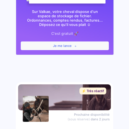
Sur Valkae, votre cheval dispose d'un
espace de stockage de fichier.
Ordonnances, comptes rendus, factures...
Déposez ce qu'il vous plait ☺️
C'est gratuit 🚀
Je me lance
⚡️ Très réactif
Prochaine disponibilité
(sous réserve)
dans 2 jours