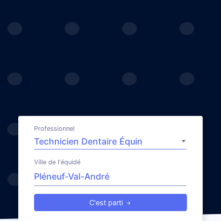
Professionnel
Ville de l'équidé
C'est parti