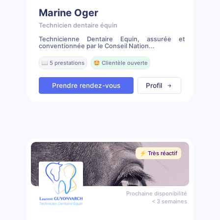
Marine Oger
Technicien dentaire équin
Technicienne Dentaire Equin, assurée et
conventionnée par le Conseil Nation...
📖 5 prestations
🤩 Clientèle ouverte
Prendre rendez-vous
Profil
⚡️ Très réactif
Prochaine disponibilité
< 3 semaines