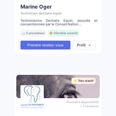
Marine Oger
Technicien dentaire équin
Technicienne Dentaire Equin, assurée et
conventionnée par le Conseil Nation...
📖 5 prestations
🤩 Clientèle ouverte
Prendre rendez-vous
Profil
⚡️ Très réactif
Prochaine disponibilité
< 3 semaines