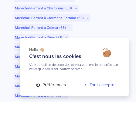
Maréchal-Ferrant à Cherbourg (50)
Maréchal-Ferrant à Clermont-Ferrand (63)
Maréchal-Ferrant à Colmar (68)
Maréchal-Ferrant à Dijon (21)
Maréchal-Ferrant à Evreux (27)
Hello 👋🏼
C'est nous les cookies
Maréchal-Ferrant à Fontainebleau (77)
Valkae utilise des cookies et vous donne le contrôle sur
Maréchal-Ferrant à Grenoble (38)
ceux que vous souhaitez activer.
Maréchal-Ferrant à Guéret (23)
Préférences
Tout accepter
Maréchal-Ferrant au Mans (72)
Maréchal-Ferrant à Lille (59)
Maréchal-Ferrant à Limoges (87)
Maréchal-Ferrant à Lyon (69)
Maréchal-Ferrant à Mont-de-Marsan (40)
Maréchal-Ferrant à Nantes (44)