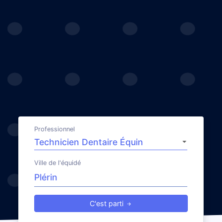
Professionnel
Ville de l'équidé
C'est parti