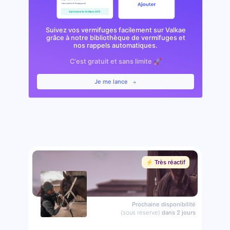
Suivez vos vermifuges facilement sur Valkae
grâce à notre bibliothèque de vermifuges et
nos rappels automatiques.
C'est gratuit et sans limite 🚀
Je me lance
⚡️ Très réactif
Prochaine disponibilité
(sous réserve)
dans 2 jours