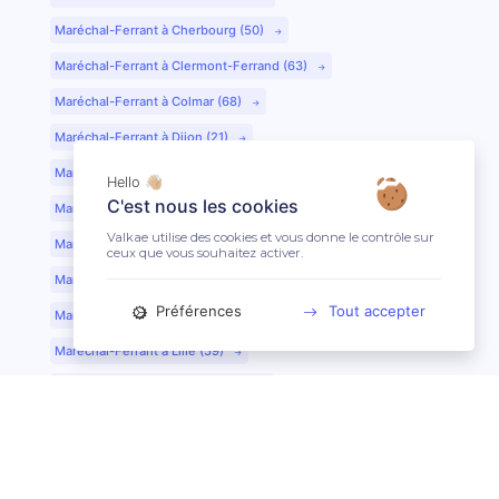
Maréchal-Ferrant à Cherbourg (50)
Maréchal-Ferrant à Clermont-Ferrand (63)
Maréchal-Ferrant à Colmar (68)
Maréchal-Ferrant à Dijon (21)
Maréchal-Ferrant à Evreux (27)
Hello 👋🏼
C'est nous les cookies
Maréchal-Ferrant à Fontainebleau (77)
Valkae utilise des cookies et vous donne le contrôle sur
Maréchal-Ferrant à Grenoble (38)
ceux que vous souhaitez activer.
Maréchal-Ferrant à Guéret (23)
Préférences
Tout accepter
Maréchal-Ferrant au Mans (72)
Maréchal-Ferrant à Lille (59)
Maréchal-Ferrant à Limoges (87)
Maréchal-Ferrant à Lyon (69)
Maréchal-Ferrant à Mont-de-Marsan (40)
Maréchal-Ferrant à Nantes (44)