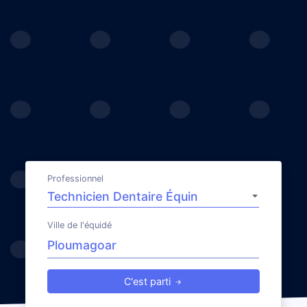
Professionnel
Ville de l'équidé
C'est parti