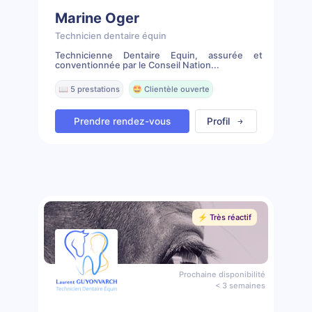
Marine Oger
Technicien dentaire équin
Technicienne Dentaire Equin, assurée et
conventionnée par le Conseil Nation...
📖 5 prestations
🤩 Clientèle ouverte
Prendre rendez-vous
Profil
⚡️ Très réactif
Prochaine disponibilité
< 3 semaines