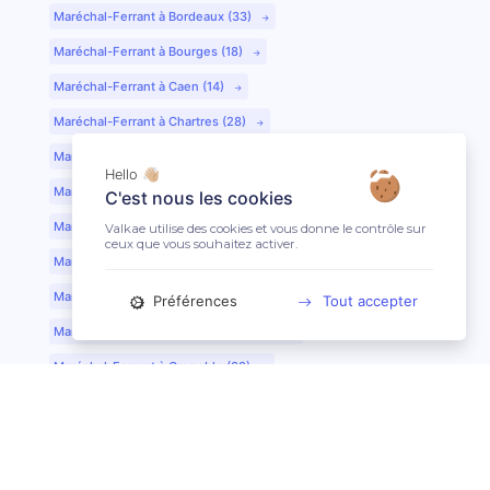
Maréchal-Ferrant à Bordeaux (33)
Maréchal-Ferrant à Bourges (18)
Maréchal-Ferrant à Caen (14)
Maréchal-Ferrant à Chartres (28)
Maréchal-Ferrant à Cherbourg (50)
Hello 👋🏼
Maréchal-Ferrant à Clermont-Ferrand (63)
C'est nous les cookies
Maréchal-Ferrant à Colmar (68)
Valkae utilise des cookies et vous donne le contrôle sur
ceux que vous souhaitez activer.
Maréchal-Ferrant à Dijon (21)
Maréchal-Ferrant à Evreux (27)
Préférences
Tout accepter
Maréchal-Ferrant à Fontainebleau (77)
Maréchal-Ferrant à Grenoble (38)
Maréchal-Ferrant à Guéret (23)
Maréchal-Ferrant au Mans (72)
Maréchal-Ferrant à Lille (59)