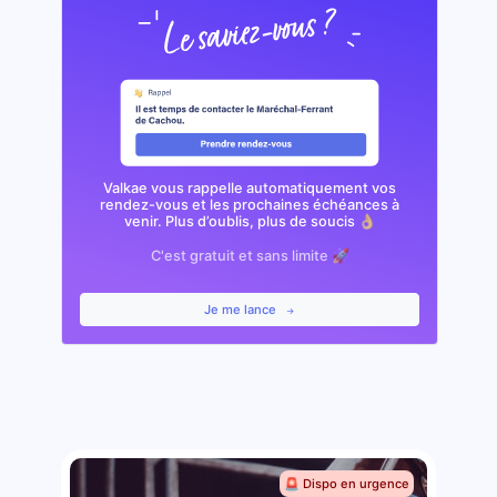
Valkae vous rappelle automatiquement vos
rendez-vous et les prochaines échéances à
venir. Plus d’oublis, plus de soucis 👌🏼
C'est gratuit et sans limite 🚀
Je me lance
🚨 Dispo en urgence