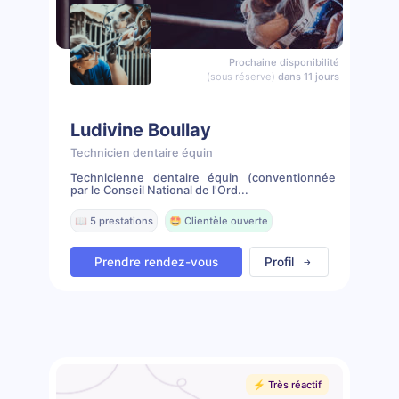
Prochaine disponibilité
(sous réserve)
dans 11 jours
Ludivine Boullay
Technicien dentaire équin
Technicienne dentaire équin (conventionnée
par le Conseil National de l'Ord...
📖 5 prestations
🤩 Clientèle ouverte
Prendre rendez-vous
Profil
⚡️ Très réactif