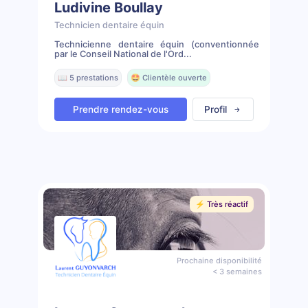
Ludivine Boullay
Technicien dentaire équin
Technicienne dentaire équin (conventionnée
par le Conseil National de l'Ord...
📖 5 prestations
🤩 Clientèle ouverte
Prendre rendez-vous
Profil
⚡️ Très réactif
Prochaine disponibilité
< 3 semaines