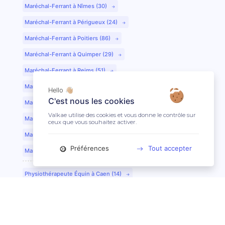
Maréchal-Ferrant à Nîmes (30)
Maréchal-Ferrant à Périgueux (24)
Maréchal-Ferrant à Poitiers (86)
Maréchal-Ferrant à Quimper (29)
Maréchal-Ferrant à Reims (51)
Maréchal-Ferrant à Rennes (35)
Hello 👋🏼
C'est nous les cookies
Maréchal-Ferrant à Saint-Etienne (42)
Valkae utilise des cookies et vous donne le contrôle sur
Maréchal-Ferrant à Saint-Lô (50)
ceux que vous souhaitez activer.
Maréchal-Ferrant à Toulouse (31)
Préférences
Tout accepter
Maréchal-Ferrant à Tours (37)
Physiothérapeute Équin à Caen (14)
Physiothérapeute Équin à Tours (37)
Ostéopathe Équin à Clermont-Ferrand (63)