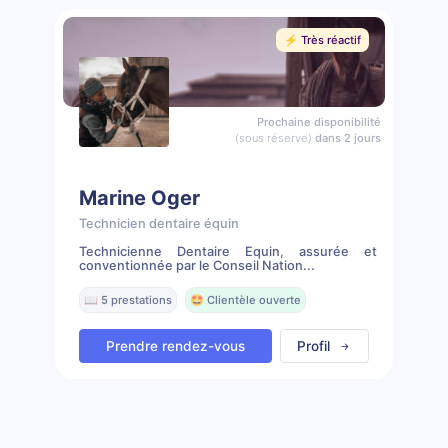
⚡️ Très réactif
Prochaine disponibilité
(sous réserve)
dans 2 jours
Marine Oger
Technicien dentaire équin
Technicienne Dentaire Equin, assurée et
conventionnée par le Conseil Nation...
📖 5 prestations
🤩 Clientèle ouverte
Prendre rendez-vous
Profil