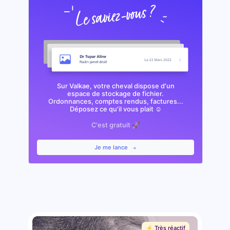
Sur Valkae, votre cheval dispose d'un
espace de stockage de fichier.
Ordonnances, comptes rendus, factures...
Déposez ce qu'il vous plait ☺️
C'est gratuit 🚀
Je me lance
⚡️ Très réactif