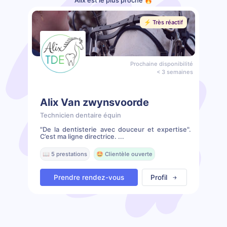
Alix est le plus proche 🔥
⚡️ Très réactif
Prochaine disponibilité
< 3 semaines
Alix Van zwynsvoorde
Technicien dentaire équin
"De la dentisterie avec douceur et expertise".
C’est ma ligne directrice. ...
📖 5 prestations
🤩 Clientèle ouverte
Prendre rendez-vous
Profil