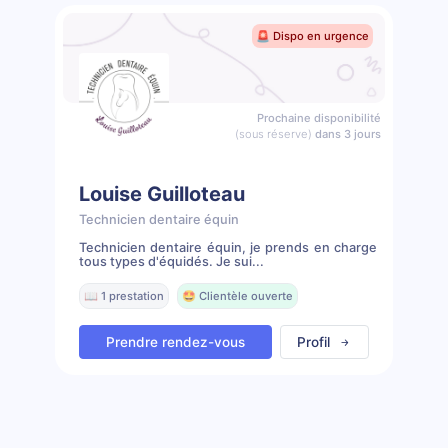
🚨 Dispo en urgence
Prochaine disponibilité
(sous réserve)
dans 3 jours
Louise Guilloteau
Technicien dentaire équin
Technicien dentaire équin, je prends en charge
tous types d'équidés. Je sui...
📖 1 prestation
🤩 Clientèle ouverte
Prendre rendez-vous
Profil