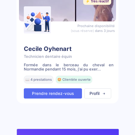
⚡️ Très réactif
Prochaine disponibilité
(sous réserve)
dans 3 jours
Cecile Oyhenart
Technicien dentaire équin
Formée dans le berceau du cheval en
Normandie pendant 15 mois, j'ai pu exer...
📖 4 prestations
🤩 Clientèle ouverte
Prendre rendez-vous
Profil