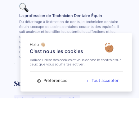
La profession de Technicien Dentaire Équin
Du détartrage à l’extraction de dents, le technicien dentaire
équin s’occupe des soins dentaires courants des équidés. Il
sait analyser et identifier les potentielles affections et les
soigner quand cela lui est possible. De formation
supérieure, il est le seul, avec le vétérinaire, à pouvoir
Hello 👋🏼
pratiquer des actes de soins dentaires sur les équidés. En
C'est nous les cookies
règle général, il est conseillé de consulter 1 fois par an son
dentiste ou son technicien dentaire pour son équidé.
Valkae utilise des cookies et vous donne le contrôle sur
ceux que vous souhaitez activer.
Préférences
Tout accepter
Suggestions de recherche
Maréchal-Ferrant à Angoulême (16)
Maréchal-Ferrant à Aurillac (15)
Maréchal-Ferrant à Argentan (61)
Maréchal-Ferrant à Bar-le-Duc (55)
Maréchal-Ferrant à Beauvais (60)