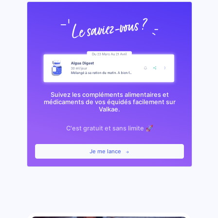
Suivez les compléments alimentaires et
médicaments de vos équidés facilement sur
Valkae.
C'est gratuit et sans limite 🚀
Je me lance