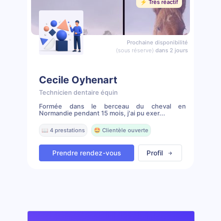
⚡️ Très réactif
Prochaine disponibilité
(sous réserve)
dans 2 jours
Cecile Oyhenart
Technicien dentaire équin
Formée dans le berceau du cheval en
Normandie pendant 15 mois, j'ai pu exer...
📖 4 prestations
🤩 Clientèle ouverte
Prendre rendez-vous
Profil