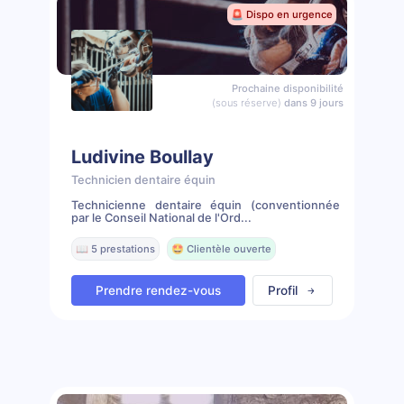
🚨 Dispo en urgence
Prochaine disponibilité
(sous réserve)
dans 9 jours
Ludivine Boullay
Technicien dentaire équin
Technicienne dentaire équin (conventionnée
par le Conseil National de l'Ord...
📖 5 prestations
🤩 Clientèle ouverte
Prendre rendez-vous
Profil