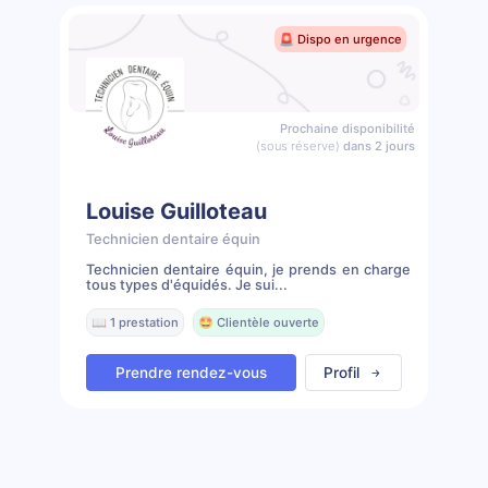
🚨 Dispo en urgence
Prochaine disponibilité
(sous réserve)
dans 2 jours
Louise Guilloteau
Technicien dentaire équin
Technicien dentaire équin, je prends en charge
tous types d'équidés. Je sui...
📖 1 prestation
🤩 Clientèle ouverte
Prendre rendez-vous
Profil