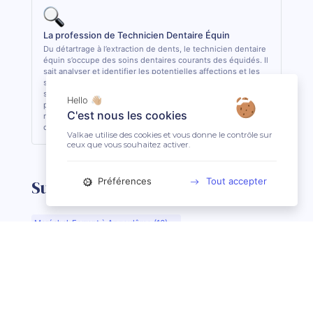
La profession de Technicien Dentaire Équin
Du détartrage à l’extraction de dents, le technicien dentaire
équin s’occupe des soins dentaires courants des équidés. Il
sait analyser et identifier les potentielles affections et les
soigner quand cela lui est possible. De formation
supérieure, il est le seul, avec le vétérinaire, à pouvoir
Hello 👋🏼
pratiquer des actes de soins dentaires sur les équidés. En
C'est nous les cookies
règle général, il est conseillé de consulter 1 fois par an son
dentiste ou son technicien dentaire pour son équidé.
Valkae utilise des cookies et vous donne le contrôle sur
ceux que vous souhaitez activer.
Préférences
Tout accepter
Suggestions de recherche
Maréchal-Ferrant à Angoulême (16)
Maréchal-Ferrant à Aurillac (15)
Maréchal-Ferrant à Argentan (61)
Maréchal-Ferrant à Bar-le-Duc (55)
Maréchal-Ferrant à Beauvais (60)