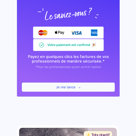
Payez en quelques clics les factures de vos
professionnels de manière sécurisée.*
*Pour les professionnels ayant activé l'option
Je me lance
⚡️ Très réactif