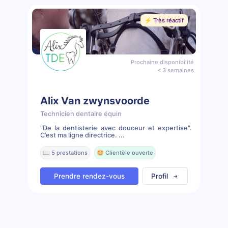
⚡️ Très réactif
Prochaine disponibilité
< 3 semaines
Alix Van zwynsvoorde
Technicien dentaire équin
"De la dentisterie avec douceur et expertise".
C’est ma ligne directrice. ...
📖 5 prestations
🤩 Clientèle ouverte
Prendre rendez-vous
Profil