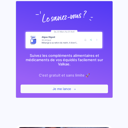
Suivez les compléments alimentaires et
médicaments de vos équidés facilement sur
Valkae.
C'est gratuit et sans limite 🚀
Je me lance