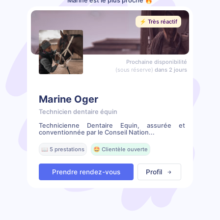
Marine est le plus proche 🔥
⚡️ Très réactif
Prochaine disponibilité
(sous réserve)
dans 2 jours
Marine Oger
Technicien dentaire équin
Technicienne Dentaire Equin, assurée et
conventionnée par le Conseil Nation...
📖 5 prestations
🤩 Clientèle ouverte
Prendre rendez-vous
Profil