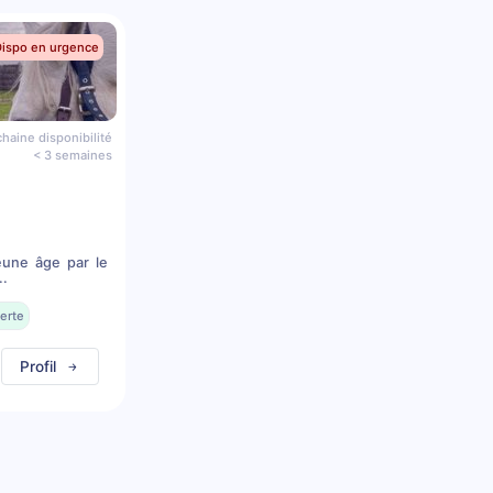
Dispo en urgence
haine disponibilité
< 3 semaines
eune âge par le
..
erte
Profil