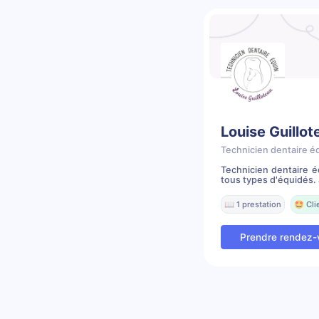
Louise Guillot
Technicien dentaire é
Technicien dentaire é
tous types d'équidés. J
📖 1 prestation
🤩 Cli
Prendre rendez-