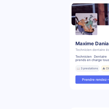
Maxime Dania
Technicien dentaire é
Technicien Dentair
prends en charge tous
📖 3 prestations
⚠️ C
Prendre rendez-