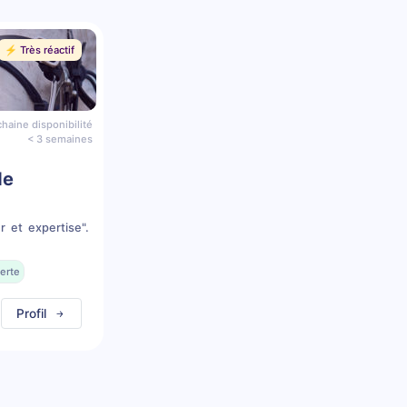
⚡️ Très réactif
haine disponibilité
< 3 semaines
de
r et expertise".
erte
Profil