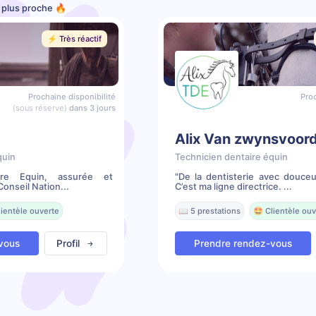
e plus proche 🔥
⚡️ Très réactif
Prochaine disponibilité
Proc
(sous réserve)
dans 3 jours
Alix Van zwynsvoor
quin
Technicien dentaire équin
ire Equin, assurée et
"De la dentisterie avec douceu
onseil Nation...
C’est ma ligne directrice. ...
lientèle ouverte
📖 5 prestations
🤩 Clientèle ouv
vous
Profil
Prendre rendez-vous