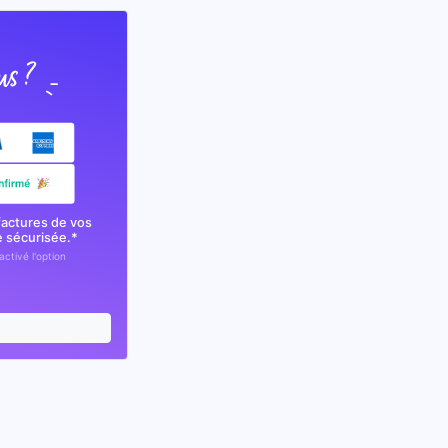
factures de vos
e sécurisée.*
activé l'option