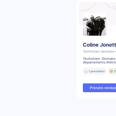
Coline Jonet
Technicien dentaire 
Technicien Dentair
départements limitr
📖 1 prestation
🤩 C
Prendre rende