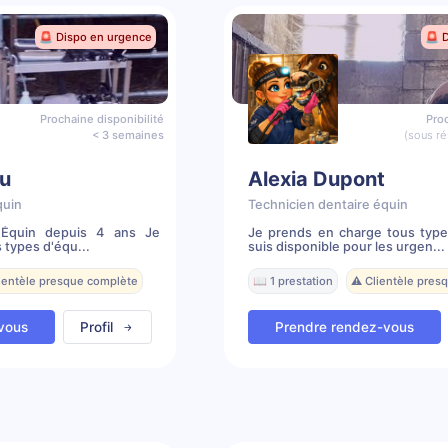
🚨 Dispo en urgence
🚨 
Prochaine disponibilité
Proc
< 3 semaines
(sous ré
u
Alexia Dupont
quin
Technicien dentaire équin
e Équin depuis 4 ans Je
Je prends en charge tous type
 types d'équ...
suis disponible pour les urgen...
lientèle presque complète
📖 1 prestation
⚠️ Clientèle pres
vous
Profil
Prendre rendez-vous