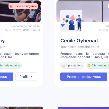
🚨 Dispo en urgence
Prochaine disponibilité
Proc
(sous réserve)
dans 11 jours
(sous ré
lay
Cecile Oyhenart
quin
Technicien dentaire équin
re équin (conventionnée
Formée dans le berceau 
de l'Ord...
Normandie pendant 15 mois, j'ai 
lientèle ouverte
📖 4 prestations
🤩 Clientèle ouv
vous
Profil
Prendre rendez-vous