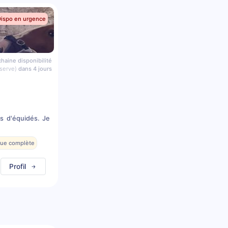
Dispo en urgence
haine disponibilité
serve)
dans 4 jours
s d'équidés. Je
que complète
Profil