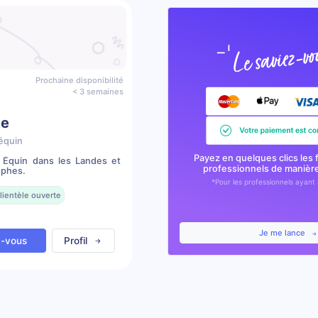
Prochaine disponibilité
< 3 semaines
te
équin
Payez en quelques clics les 
e Équin dans les Landes et
professionnels de manièr
ophes.
*Pour les professionnels ayant 
lientèle ouverte
Je me lance
z-vous
Profil