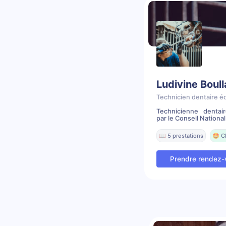
Ludivine Boul
Technicien dentaire é
Technicienne dentai
par le Conseil National 
📖 5 prestations
🤩 C
Prendre rendez-