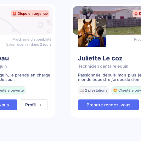
🚨 Dispo en urgence
🚨 
Prochaine disponibilité
Proc
(sous réserve)
dans 2 jours
eau
Juliette Le coz
quin
Technicien dentaire équin
quin, je prends en charge
Passionnée depuis mon plus j
e sui...
monde équestre j’ai décidé d’en.
entèle ouverte
📖 2 prestations
🤩 Clientèle ouv
vous
Profil
Prendre rendez-vous