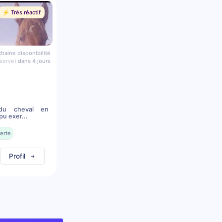
⚡️ Très réactif
haine disponibilité
serve)
dans 4 jours
du cheval en
pu exer...
erte
Profil