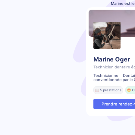
Marine est l
Marine Oger
Technicien dentaire é
Technicienne Denta
conventionnée par le C
📖 5 prestations
🤩 C
Prendre rendez-