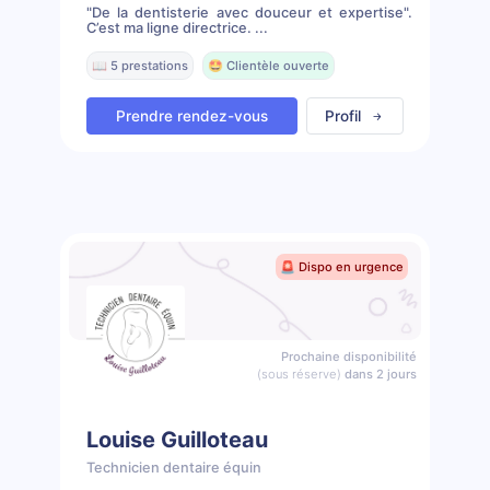
"De la dentisterie avec douceur et expertise".
C’est ma ligne directrice. ...
📖 5 prestations
🤩 Clientèle ouverte
Prendre rendez-vous
Profil
🚨 Dispo en urgence
Prochaine disponibilité
(sous réserve)
dans 2 jours
Louise Guilloteau
Technicien dentaire équin