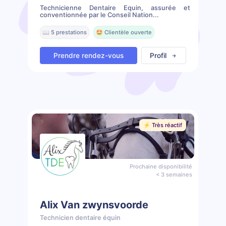
Technicienne Dentaire Equin, assurée et
conventionnée par le Conseil Nation...
📖 5 prestations
🤩 Clientèle ouverte
Prendre rendez-vous
Profil
⚡️ Très réactif
Prochaine disponibilité
< 3 semaines
Alix Van zwynsvoorde
Technicien dentaire équin