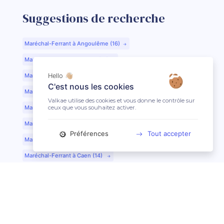
Suggestions de recherche
Maréchal-Ferrant à Angoulême (16)
Maréchal-Ferrant à Aurillac (15)
Maréchal-Ferrant à Argentan (61)
Hello 👋🏼
C'est nous les cookies
Maréchal-Ferrant à Bar-le-Duc (55)
Valkae utilise des cookies et vous donne le contrôle sur
ceux que vous souhaitez activer.
Maréchal-Ferrant à Beauvais (60)
Maréchal-Ferrant à Bordeaux (33)
Préférences
Tout accepter
Maréchal-Ferrant à Bourges (18)
Maréchal-Ferrant à Caen (14)
Maréchal-Ferrant à Chartres (28)
Maréchal-Ferrant à Cherbourg (50)
Maréchal-Ferrant à Clermont-Ferrand (63)
Maréchal-Ferrant à Colmar (68)