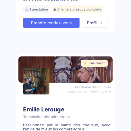
📖 1 prestation
⚠️ Clientèle presque complète
Prendre rendez-vous
Profil
⚡️ Très réactif
Prochaine disponibilité
(sous réserve)
dans 16 jours
Emilie Lerouge
Technicien dentaire équin
Passionnée par la santé des chevaux, avec
l'envie de mieux les comprendre a...