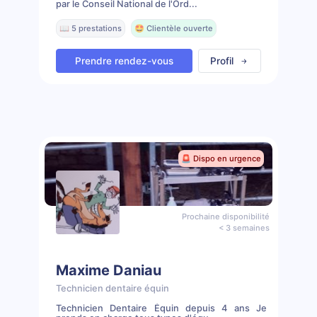
par le Conseil National de l'Ord...
📖 5 prestations
🤩 Clientèle ouverte
Prendre rendez-vous
Profil
🚨 Dispo en urgence
Prochaine disponibilité
< 3 semaines
Maxime Daniau
Technicien dentaire équin
Technicien Dentaire Équin depuis 4 ans Je