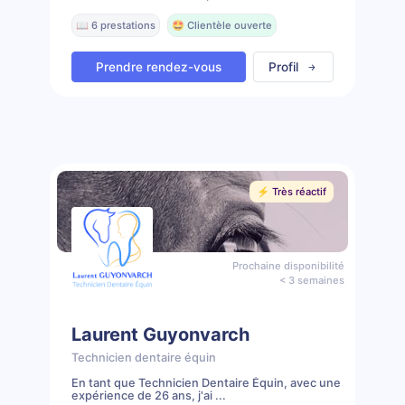
📖 6 prestations
🤩 Clientèle ouverte
Prendre rendez-vous
Profil
⚡️ Très réactif
Prochaine disponibilité
< 3 semaines
Laurent Guyonvarch
Technicien dentaire équin
En tant que Technicien Dentaire Équin, avec une
expérience de 26 ans, j'ai ...