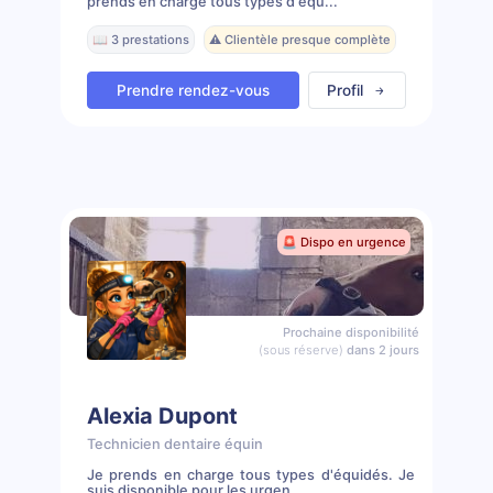
prends en charge tous types d'équ...
📖 3 prestations
⚠️ Clientèle presque complète
Prendre rendez-vous
Profil
🚨 Dispo en urgence
Prochaine disponibilité
(sous réserve)
dans 2 jours
Alexia Dupont
Technicien dentaire équin
Je prends en charge tous types d'équidés. Je
suis disponible pour les urgen...