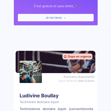
C'est gratuit et sans limite 🚀
Je me lance
🚨 Dispo en urgence
Prochaine disponibilité
(sous réserve)
dans 8 jours
Ludivine Boullay
Technicien dentaire équin
Technicienne dentaire équin (conventionnée