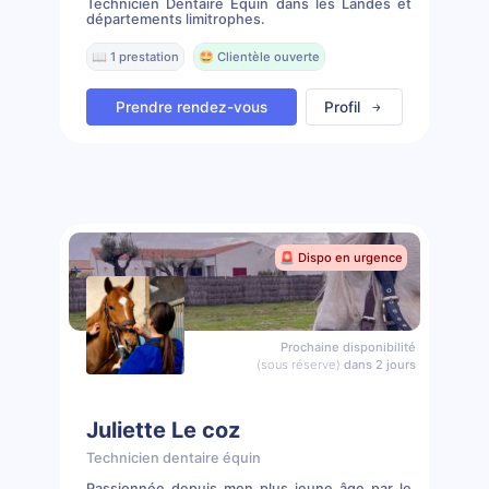
Technicien Dentaire Équin dans les Landes et
départements limitrophes.
📖 1 prestation
🤩 Clientèle ouverte
Prendre rendez-vous
Profil
🚨 Dispo en urgence
Prochaine disponibilité
(sous réserve)
dans 2 jours
Juliette Le coz
Technicien dentaire équin
Passionnée depuis mon plus jeune âge par le