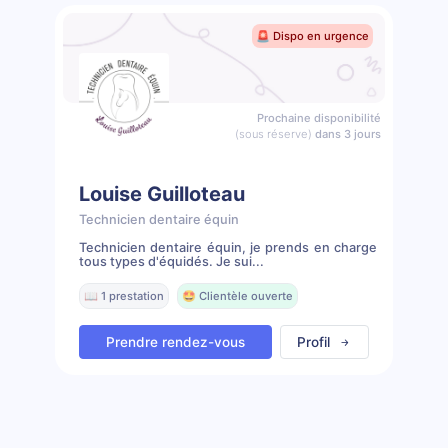
🚨 Dispo en urgence
Prochaine disponibilité
(sous réserve)
dans 3 jours
Louise Guilloteau
Technicien dentaire équin
Technicien dentaire équin, je prends en charge
tous types d'équidés. Je sui...
📖 1 prestation
🤩 Clientèle ouverte
Prendre rendez-vous
Profil