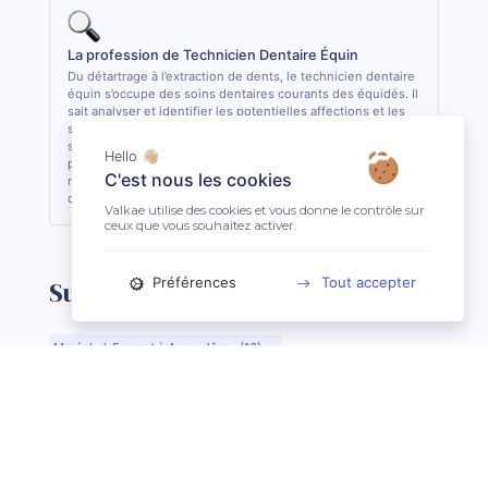
La profession de Technicien Dentaire Équin
Du détartrage à l’extraction de dents, le technicien dentaire
équin s’occupe des soins dentaires courants des équidés. Il
sait analyser et identifier les potentielles affections et les
soigner quand cela lui est possible. De formation
supérieure, il est le seul, avec le vétérinaire, à pouvoir
Hello 👋🏼
pratiquer des actes de soins dentaires sur les équidés. En
C'est nous les cookies
règle général, il est conseillé de consulter 1 fois par an son
dentiste ou son technicien dentaire pour son équidé.
Valkae utilise des cookies et vous donne le contrôle sur
ceux que vous souhaitez activer.
Préférences
Tout accepter
Suggestions de recherche
Maréchal-Ferrant à Angoulême (16)
Maréchal-Ferrant à Aurillac (15)
Maréchal-Ferrant à Argentan (61)
Maréchal-Ferrant à Bar-le-Duc (55)
Maréchal-Ferrant à Beauvais (60)