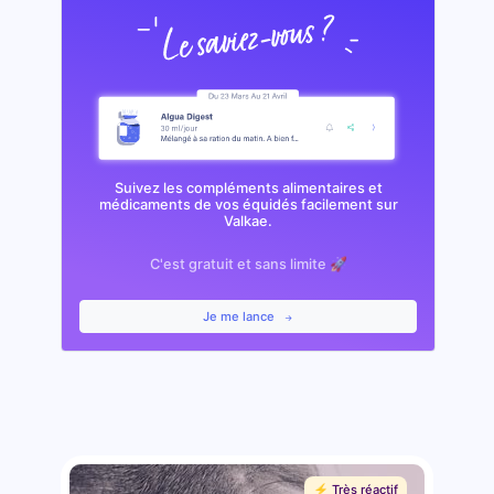
Suivez les compléments alimentaires et
médicaments de vos équidés facilement sur
Valkae.
C'est gratuit et sans limite 🚀
Je me lance
⚡️ Très réactif