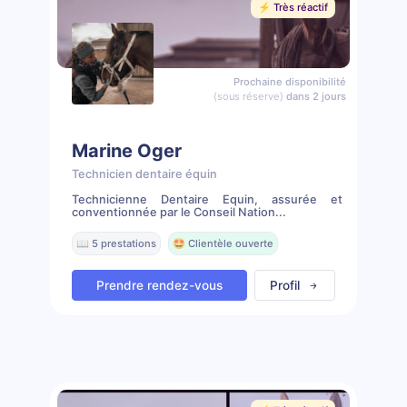
⚡️ Très réactif
Prochaine disponibilité
(sous réserve)
dans 2 jours
Marine Oger
Technicien dentaire équin
Technicienne Dentaire Equin, assurée et
conventionnée par le Conseil Nation...
📖 5 prestations
🤩 Clientèle ouverte
Prendre rendez-vous
Profil