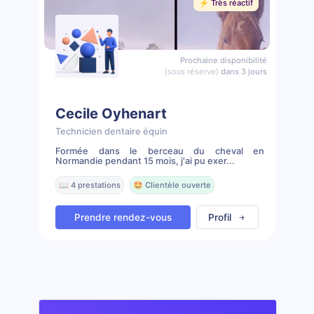
⚡️ Très réactif
Prochaine disponibilité
(sous réserve)
dans 3 jours
Cecile Oyhenart
Technicien dentaire équin
Formée dans le berceau du cheval en
Normandie pendant 15 mois, j'ai pu exer...
📖 4 prestations
🤩 Clientèle ouverte
Prendre rendez-vous
Profil