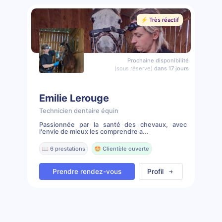
⚡️ Très réactif
Prochaine disponibilité
(sous réserve)
dans 17 jours
Emilie Lerouge
Technicien dentaire équin
Passionnée par la santé des chevaux, avec
l'envie de mieux les comprendre a...
📖 6 prestations
🤩 Clientèle ouverte
Prendre rendez-vous
Profil