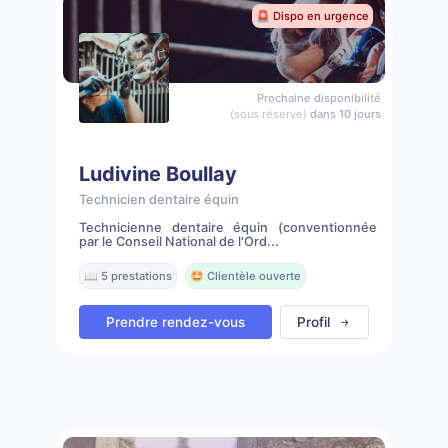
🚨 Dispo en urgence
Prochaine disponibilité
(sous réserve)
dans 10 jours
Ludivine Boullay
Technicien dentaire équin
Technicienne dentaire équin (conventionnée
par le Conseil National de l'Ord...
📖 5 prestations
🤩 Clientèle ouverte
Prendre rendez-vous
Profil