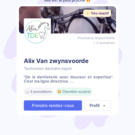
Alix est le plus proche 🔥
⚡️ Très réactif
Prochaine disponibilité
< 3 semaines
Alix Van zwynsvoorde
Technicien dentaire équin
"De la dentisterie avec douceur et expertise".
C’est ma ligne directrice. ...
📖 5 prestations
🤩 Clientèle ouverte
Prendre rendez-vous
Profil