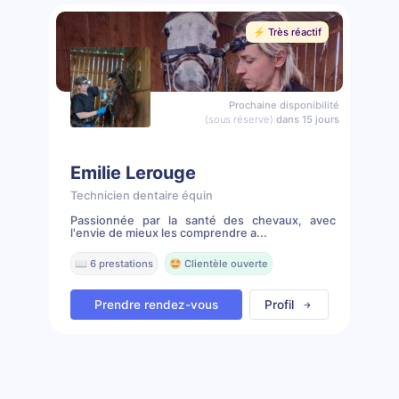
⚡️ Très réactif
Prochaine disponibilité
(sous réserve)
dans 15 jours
Emilie Lerouge
Technicien dentaire équin
Passionnée par la santé des chevaux, avec
l'envie de mieux les comprendre a...
📖 6 prestations
🤩 Clientèle ouverte
Prendre rendez-vous
Profil