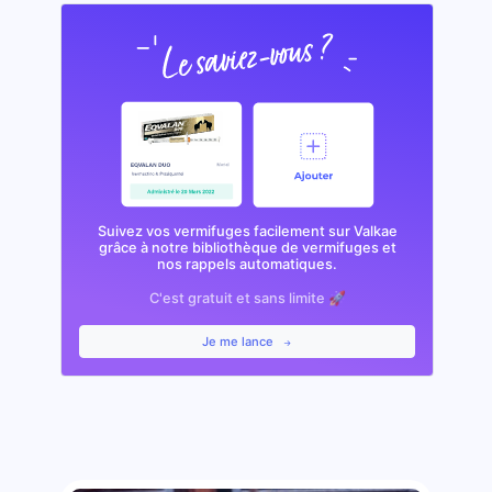
Suivez vos vermifuges facilement sur Valkae
grâce à notre bibliothèque de vermifuges et
nos rappels automatiques.
C'est gratuit et sans limite 🚀
Je me lance