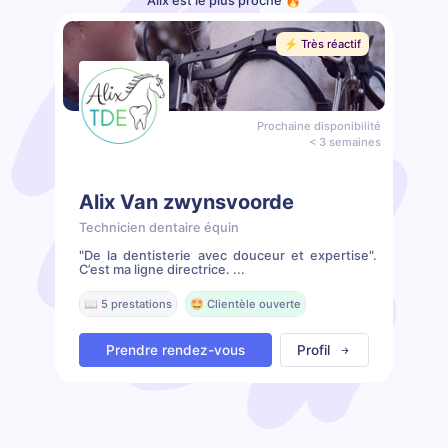
Alix est le plus proche 🔥
⚡️ Très réactif
Prochaine disponibilité
< 3 semaines
Alix Van zwynsvoorde
Technicien dentaire équin
"De la dentisterie avec douceur et expertise".
C’est ma ligne directrice. ...
📖 5 prestations
🤩 Clientèle ouverte
Prendre rendez-vous
Profil