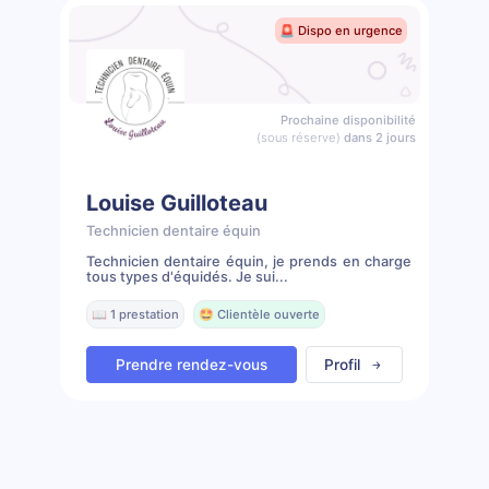
🚨 Dispo en urgence
Prochaine disponibilité
(sous réserve)
dans 2 jours
Louise Guilloteau
Technicien dentaire équin
Technicien dentaire équin, je prends en charge
tous types d'équidés. Je sui...
📖 1 prestation
🤩 Clientèle ouverte
Prendre rendez-vous
Profil