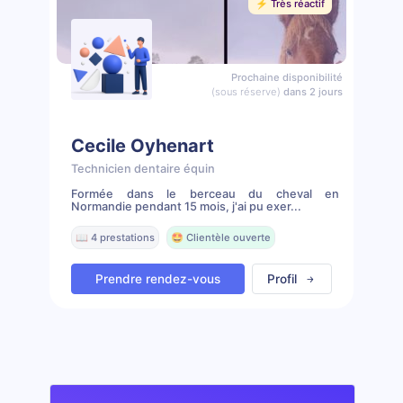
⚡️ Très réactif
Prochaine disponibilité
(sous réserve)
dans 2 jours
Cecile Oyhenart
Technicien dentaire équin
Formée dans le berceau du cheval en
Normandie pendant 15 mois, j'ai pu exer...
📖 4 prestations
🤩 Clientèle ouverte
Prendre rendez-vous
Profil