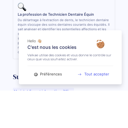
La profession de Technicien Dentaire Équin
Du détartrage à l’extraction de dents, le technicien dentaire
équin s’occupe des soins dentaires courants des équidés. Il
sait analyser et identifier les potentielles affections et les
soigner quand cela lui est possible. De formation
supérieure, il est le seul, avec le vétérinaire, à pouvoir
Hello 👋🏼
pratiquer des actes de soins dentaires sur les équidés. En
C'est nous les cookies
règle général, il est conseillé de consulter 1 fois par an son
dentiste ou son technicien dentaire pour son équidé.
Valkae utilise des cookies et vous donne le contrôle sur
ceux que vous souhaitez activer.
Préférences
Tout accepter
Suggestions de recherche
Maréchal-Ferrant à Angoulême (16)
Maréchal-Ferrant à Aurillac (15)
Maréchal-Ferrant à Argentan (61)
Maréchal-Ferrant à Bar-le-Duc (55)
Maréchal-Ferrant à Beauvais (60)