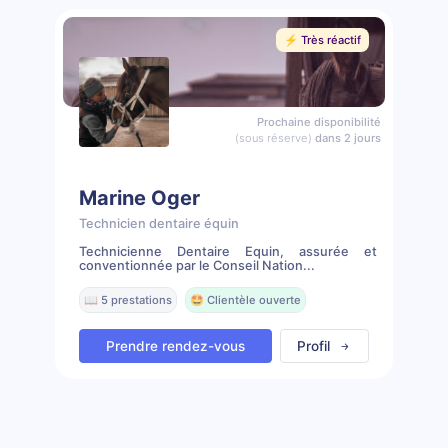
⚡️ Très réactif
Prochaine disponibilité
(sous réserve)
dans 2 jours
Marine Oger
Technicien dentaire équin
Technicienne Dentaire Equin, assurée et
conventionnée par le Conseil Nation...
📖 5 prestations
🤩 Clientèle ouverte
Prendre rendez-vous
Profil