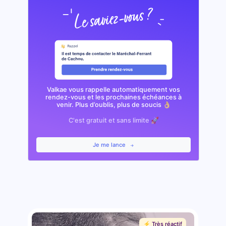
Valkae vous rappelle automatiquement vos
rendez-vous et les prochaines échéances à
venir. Plus d’oublis, plus de soucis 👌🏼
C'est gratuit et sans limite 🚀
Je me lance
⚡️ Très réactif