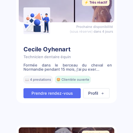
⚡️ Très réactif
Prochaine disponibilité
(sous réserve)
dans 4 jours
Cecile Oyhenart
Technicien dentaire équin
Formée dans le berceau du cheval en
Normandie pendant 15 mois, j'ai pu exer...
📖 4 prestations
🤩 Clientèle ouverte
Prendre rendez-vous
Profil