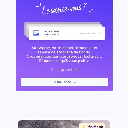
Sur Valkae, votre cheval dispose d'un
espace de stockage de fichier.
Ordonnances, comptes rendus, factures...
Déposez ce qu'il vous plait ☺️
C'est gratuit 🚀
Je me lance
⚡️ Très réactif