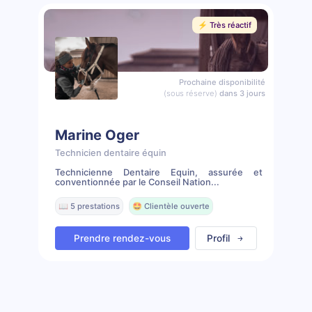
⚡️ Très réactif
Prochaine disponibilité
(sous réserve)
dans 3 jours
Marine Oger
Technicien dentaire équin
Technicienne Dentaire Equin, assurée et
conventionnée par le Conseil Nation...
📖 5 prestations
🤩 Clientèle ouverte
Prendre rendez-vous
Profil