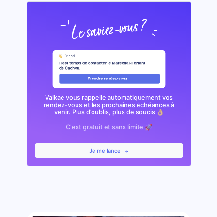
Valkae vous rappelle automatiquement vos
rendez-vous et les prochaines échéances à
venir. Plus d’oublis, plus de soucis 👌🏼
C'est gratuit et sans limite 🚀
Je me lance