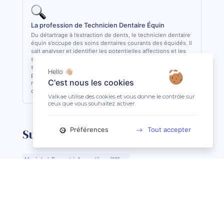
La profession de Technicien Dentaire Équin
Du détartrage à l’extraction de dents, le technicien dentaire
équin s’occupe des soins dentaires courants des équidés. Il
sait analyser et identifier les potentielles affections et les
soigner quand cela lui est possible. De formation
supérieure, il est le seul, avec le vétérinaire, à pouvoir
Hello 👋🏼
pratiquer des actes de soins dentaires sur les équidés. En
C'est nous les cookies
règle général, il est conseillé de consulter 1 fois par an son
dentiste ou son technicien dentaire pour son équidé.
Valkae utilise des cookies et vous donne le contrôle sur
ceux que vous souhaitez activer.
Préférences
Tout accepter
Suggestions de recherche
Maréchal-Ferrant à Angoulême (16)
Maréchal-Ferrant à Aurillac (15)
Maréchal-Ferrant à Argentan (61)
Maréchal-Ferrant à Bar-le-Duc (55)
Maréchal-Ferrant à Beauvais (60)