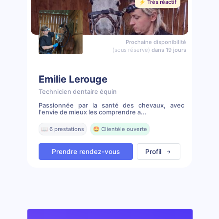
⚡️ Très réactif
Prochaine disponibilité
(sous réserve)
dans 19 jours
Emilie Lerouge
Technicien dentaire équin
Passionnée par la santé des chevaux, avec
l'envie de mieux les comprendre a...
📖 6 prestations
🤩 Clientèle ouverte
Prendre rendez-vous
Profil