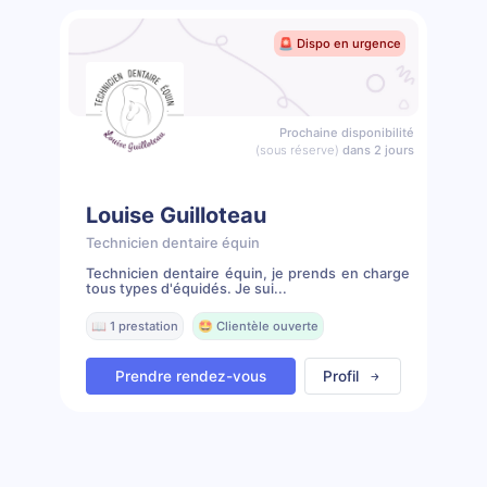
🚨 Dispo en urgence
Prochaine disponibilité
(sous réserve)
dans 2 jours
Louise Guilloteau
Technicien dentaire équin
Technicien dentaire équin, je prends en charge
tous types d'équidés. Je sui...
📖 1 prestation
🤩 Clientèle ouverte
Prendre rendez-vous
Profil