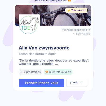
Alix est le plus proche 🔥
⚡️ Très réactif
Prochaine disponibilité
< 3 semaines
Alix Van zwynsvoorde
Technicien dentaire équin
"De la dentisterie avec douceur et expertise".
C’est ma ligne directrice. ...
📖 5 prestations
🤩 Clientèle ouverte
Prendre rendez-vous
Profil