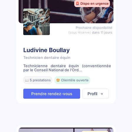
🚨 Dispo en urgence
Prochaine disponibilité
(sous réserve)
dans 11 jours
Ludivine Boullay
Technicien dentaire équin
Technicienne dentaire équin (conventionnée
par le Conseil National de l'Ord...
📖 5 prestations
🤩 Clientèle ouverte
Prendre rendez-vous
Profil