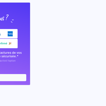
factures de vos
e sécurisée.*
activé l'option