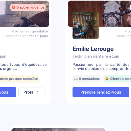
🚨 Dispo en urgence
Prochaine disponibilité
Proc
(sous réserve)
dans 2 jours
(sous ré
Emilie Lerouge
quin
Technicien dentaire équin
tous types d'équidés. Je
Passionnée par la santé des
s urgen...
l'envie de mieux les comprendre 
entèle presque complète
📖 6 prestations
🤩 Clientèle ouv
vous
Profil
Prendre rendez-vous