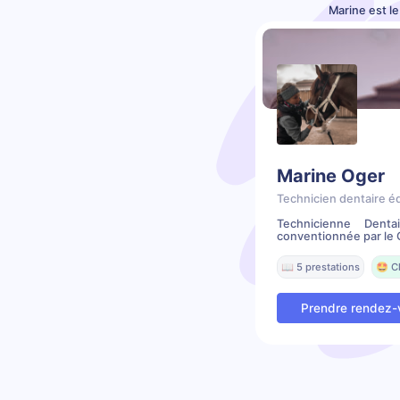
Marine est l
Marine Oger
Technicien dentaire é
Technicienne Denta
conventionnée par le C
📖 5 prestations
🤩 C
Prendre rendez-