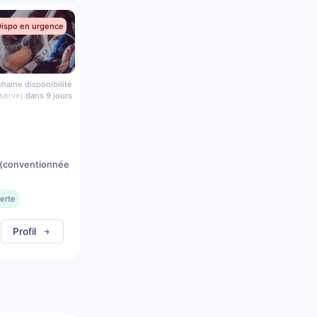
Dispo en urgence
haine disponibilité
serve)
dans 9 jours
(conventionnée
erte
Profil