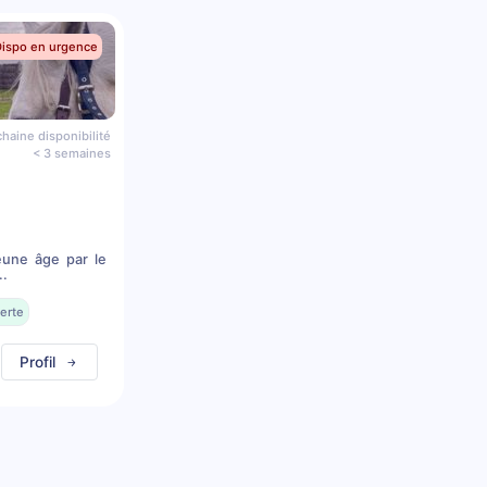
Dispo en urgence
haine disponibilité
< 3 semaines
eune âge par le
..
erte
Profil