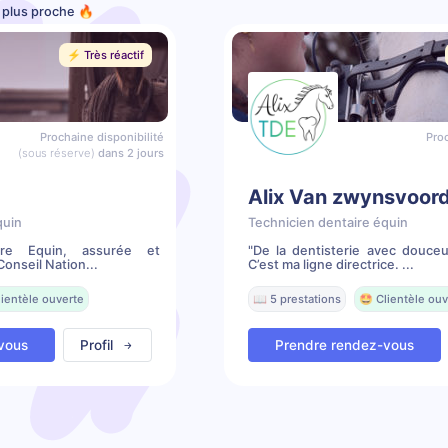
e plus proche 🔥
⚡️ Très réactif
Prochaine disponibilité
Proc
(sous réserve)
dans 2 jours
Alix Van zwynsvoor
quin
Technicien dentaire équin
ire Equin, assurée et
"De la dentisterie avec douceu
onseil Nation...
C’est ma ligne directrice. ...
lientèle ouverte
📖 5 prestations
🤩 Clientèle ouv
vous
Profil
Prendre rendez-vous