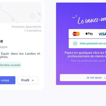
Prochaine disponibilité
< 3 semaines
te
équin
Payez en quelques clics les 
e Équin dans les Landes et
professionnels de manièr
ophes.
*Pour les professionnels ayant 
lientèle ouverte
Je me lance
z-vous
Profil