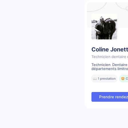
Coline Jonet
Technicien dentaire 
Technicien Dentair
départements limitr
📖 1 prestation
🤩 C
Prendre rende