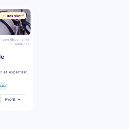
⚡️ Très réactif
haine disponibilité
< 3 semaines
de
r et expertise".
erte
Profil