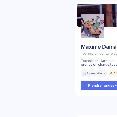
Maxime Dania
Technicien dentaire é
Technicien Dentair
prends en charge tous
📖 3 prestations
⚠️ C
Prendre rendez-