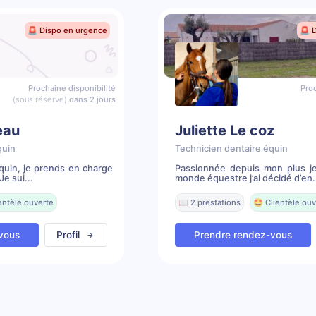
🚨 Dispo en urgence
🚨 
Prochaine disponibilité
Proc
(sous réserve)
dans 2 jours
eau
Juliette Le coz
quin
Technicien dentaire équin
quin, je prends en charge
Passionnée depuis mon plus j
e sui...
monde équestre j’ai décidé d’en.
entèle ouverte
📖 2 prestations
🤩 Clientèle ouv
vous
Profil
Prendre rendez-vous