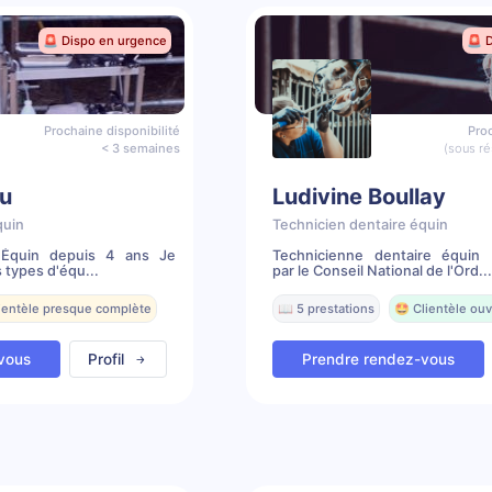
🚨 Dispo en urgence
🚨 
Prochaine disponibilité
Proc
< 3 semaines
(sous ré
u
Ludivine Boullay
quin
Technicien dentaire équin
e Équin depuis 4 ans Je
Technicienne dentaire équin 
 types d'équ...
par le Conseil National de l'Ord...
lientèle presque complète
📖 5 prestations
🤩 Clientèle ouv
vous
Profil
Prendre rendez-vous