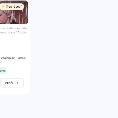
⚡️ Très réactif
haine disponibilité
serve)
dans 17 jours
 chevaux, avec
a...
erte
Profil