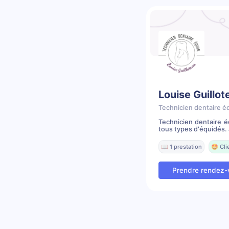
Louise Guillot
Technicien dentaire é
Technicien dentaire é
tous types d'équidés. J
📖 1 prestation
🤩 Cli
Prendre rendez-