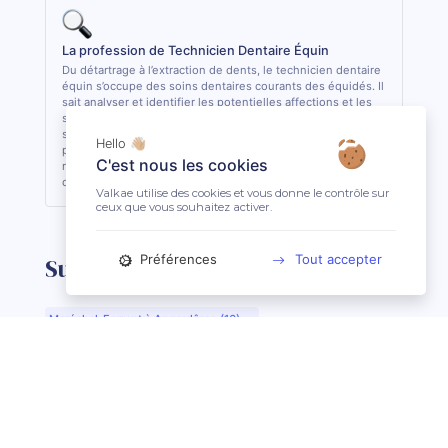
La profession de Technicien Dentaire Équin
Du détartrage à l’extraction de dents, le technicien dentaire
équin s’occupe des soins dentaires courants des équidés. Il
sait analyser et identifier les potentielles affections et les
soigner quand cela lui est possible. De formation
supérieure, il est le seul, avec le vétérinaire, à pouvoir
Hello 👋🏼
pratiquer des actes de soins dentaires sur les équidés. En
C'est nous les cookies
règle général, il est conseillé de consulter 1 fois par an son
dentiste ou son technicien dentaire pour son équidé.
Valkae utilise des cookies et vous donne le contrôle sur
ceux que vous souhaitez activer.
Préférences
Tout accepter
Suggestions de recherche
Maréchal-Ferrant à Angoulême (16)
Maréchal-Ferrant à Aurillac (15)
Maréchal-Ferrant à Argentan (61)
Maréchal-Ferrant à Bar-le-Duc (55)
Maréchal-Ferrant à Beauvais (60)