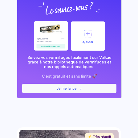
Suivez vos vermifuges facilement sur Valkae
grâce à notre bibliothèque de vermifuges et
nos rappels automatiques.
C'est gratuit et sans limite 🚀
Je me lance
⚡️ Très réactif