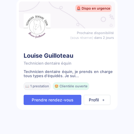
🚨 Dispo en urgence
Prochaine disponibilité
(sous réserve)
dans 2 jours
Louise Guilloteau
Technicien dentaire équin
Technicien dentaire équin, je prends en charge
tous types d'équidés. Je sui...
📖 1 prestation
🤩 Clientèle ouverte
Prendre rendez-vous
Profil