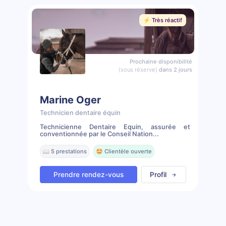
⚡️ Très réactif
Prochaine disponibilité
(sous réserve)
dans 2 jours
Marine Oger
Technicien dentaire équin
Technicienne Dentaire Equin, assurée et
conventionnée par le Conseil Nation...
📖 5 prestations
🤩 Clientèle ouverte
Prendre rendez-vous
Profil