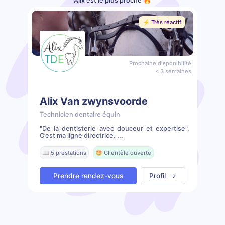
Alix est le plus proche 🔥
⚡️ Très réactif
Prochaine disponibilité
< 3 semaines
Alix Van zwynsvoorde
Technicien dentaire équin
"De la dentisterie avec douceur et expertise".
C’est ma ligne directrice. ...
📖 5 prestations
🤩 Clientèle ouverte
Prendre rendez-vous
Profil