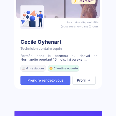
⚡️ Très réactif
Prochaine disponibilité
(sous réserve)
dans 2 jours
Cecile Oyhenart
Technicien dentaire équin
Formée dans le berceau du cheval en
Normandie pendant 15 mois, j'ai pu exer...
📖 4 prestations
🤩 Clientèle ouverte
Prendre rendez-vous
Profil