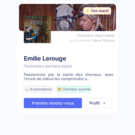
⚡️ Très réactif
Prochaine disponibilité
(sous réserve)
dans 16 jours
Emilie Lerouge
Technicien dentaire équin
Passionnée par la santé des chevaux, avec
l'envie de mieux les comprendre a...
📖 6 prestations
🤩 Clientèle ouverte
Prendre rendez-vous
Profil