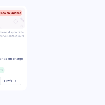
Dispo en urgence
haine disponibilité
serve)
dans 2 jours
prends en charge
rte
Profil