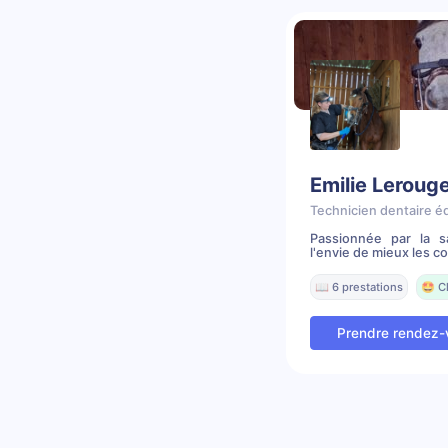
Emilie Leroug
Technicien dentaire é
Passionnée par la 
l'envie de mieux les c
📖 6 prestations
🤩 C
Prendre rendez-