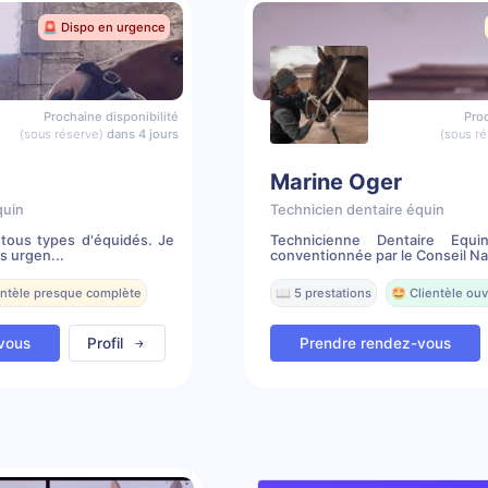
🚨 Dispo en urgence
Prochaine disponibilité
Proc
(sous réserve)
dans 4 jours
(sous ré
Marine Oger
quin
Technicien dentaire équin
tous types d'équidés. Je
Technicienne Dentaire Equi
s urgen...
conventionnée par le Conseil Nat
entèle presque complète
📖 5 prestations
🤩 Clientèle ouv
vous
Profil
Prendre rendez-vous