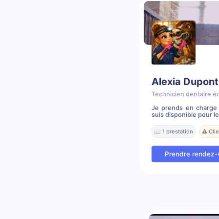
Alexia Dupont
Technicien dentaire é
Je prends en charge 
suis disponible pour le
📖 1 prestation
⚠️ Cli
Prendre rendez-