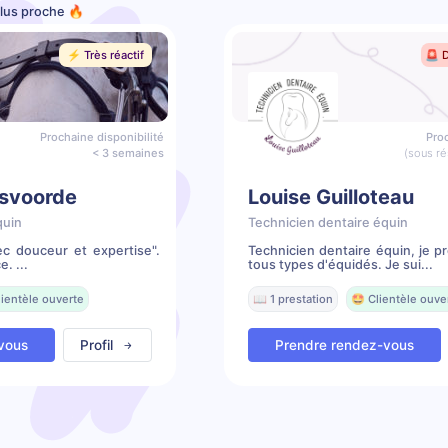
 plus proche 🔥
⚡️ Très réactif
🚨 
Prochaine disponibilité
Proc
< 3 semaines
(sous ré
nsvoorde
Louise Guilloteau
quin
Technicien dentaire équin
ec douceur et expertise".
Technicien dentaire équin, je 
e. ...
tous types d'équidés. Je sui...
lientèle ouverte
📖 1 prestation
🤩 Clientèle ouve
vous
Profil
Prendre rendez-vous