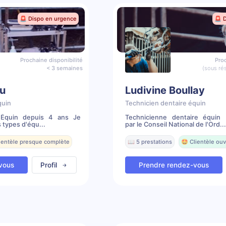
🚨 Dispo en urgence
🚨 
Prochaine disponibilité
Proc
< 3 semaines
(sous ré
u
Ludivine Boullay
quin
Technicien dentaire équin
e Équin depuis 4 ans Je
Technicienne dentaire équin 
 types d'équ...
par le Conseil National de l'Ord...
lientèle presque complète
📖 5 prestations
🤩 Clientèle ouv
vous
Profil
Prendre rendez-vous