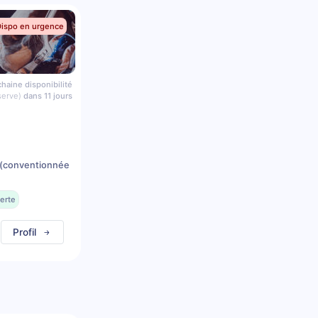
Dispo en urgence
haine disponibilité
serve)
dans 11 jours
(conventionnée
erte
Profil