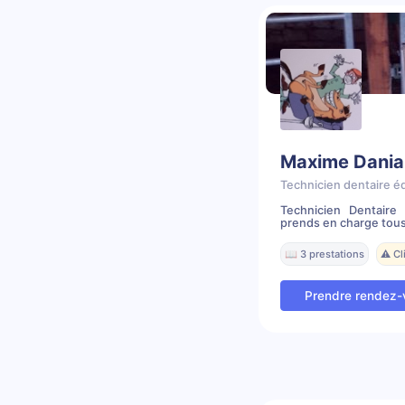
Maxime Dania
Technicien dentaire é
Technicien Dentair
prends en charge tous
📖 3 prestations
⚠️ C
Prendre rendez-