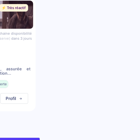
⚡️ Très réactif
haine disponibilité
serve)
dans 3 jours
n, assurée et
ion...
erte
Profil