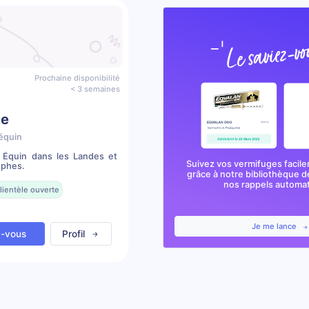
Prochaine disponibilité
< 3 semaines
te
équin
e Équin dans les Landes et
Suivez vos vermifuges facile
ophes.
grâce à notre bibliothèque d
nos rappels automa
lientèle ouverte
Je me lance
z-vous
Profil