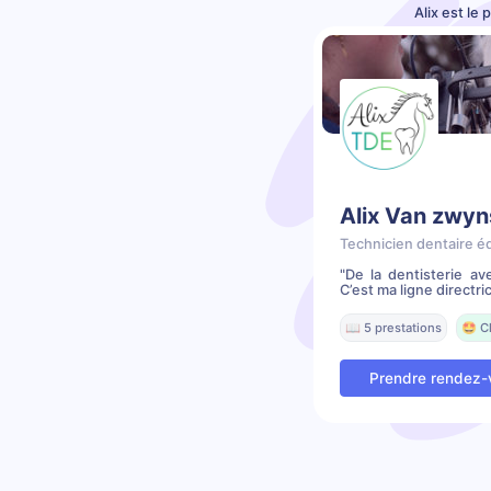
Alix est le
Alix Van zwy
Technicien dentaire é
"De la dentisterie av
C’est ma ligne directric
📖 5 prestations
🤩 C
Prendre rendez-