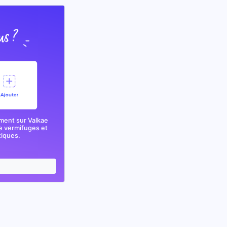
ment sur Valkae
e vermifuges et
tiques.