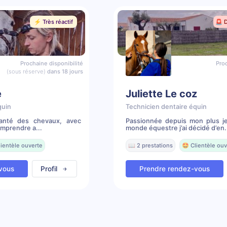
⚡️ Très réactif
🚨 
Prochaine disponibilité
Proc
(sous réserve)
dans 18 jours
e
Juliette Le coz
quin
Technicien dentaire équin
santé des chevaux, avec
Passionnée depuis mon plus j
omprendre a...
monde équestre j’ai décidé d’en.
lientèle ouverte
📖 2 prestations
🤩 Clientèle ouv
vous
Profil
Prendre rendez-vous