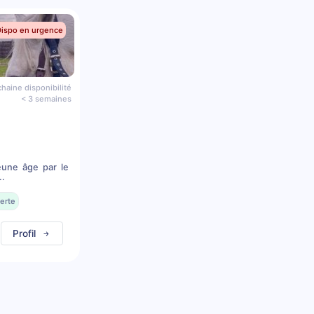
Dispo en urgence
haine disponibilité
< 3 semaines
eune âge par le
..
erte
Profil