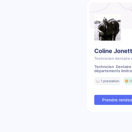
Coline Jonet
Technicien dentaire 
Technicien Dentair
départements limitr
📖 1 prestation
🤩 C
Prendre rende