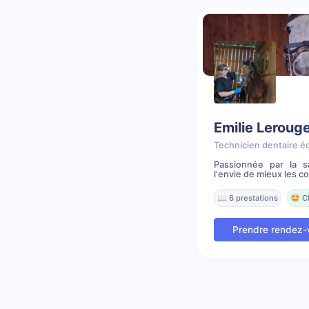
Emilie Leroug
Technicien dentaire é
Passionnée par la 
l'envie de mieux les c
📖 6 prestations
🤩 C
Prendre rendez-