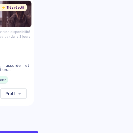
⚡️ Très réactif
haine disponibilité
serve)
dans 3 jours
n, assurée et
ion...
erte
Profil