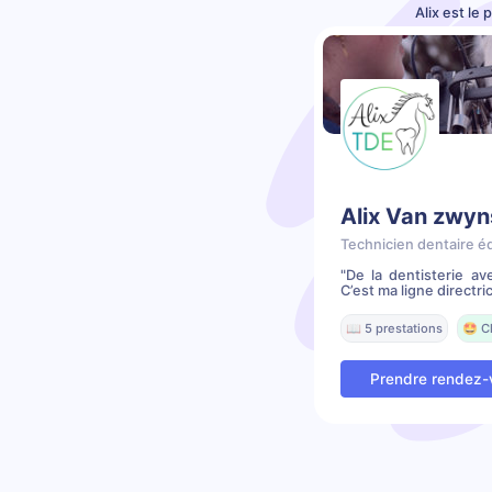
Alix est le
Alix Van zwy
Technicien dentaire é
"De la dentisterie av
C’est ma ligne directric
📖 5 prestations
🤩 C
Prendre rendez-