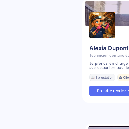
Alexia Dupont
Technicien dentaire é
Je prends en charge 
suis disponible pour le
📖 1 prestation
⚠️ Cli
Prendre rendez-