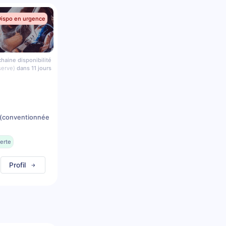
Dispo en urgence
haine disponibilité
serve)
dans 11 jours
(conventionnée
erte
Profil