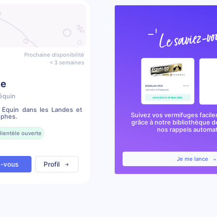
Prochaine disponibilité
< 3 semaines
te
équin
e Équin dans les Landes et
Suivez vos vermifuges facile
ophes.
grâce à notre bibliothèque d
nos rappels automa
lientèle ouverte
Je me lance
z-vous
Profil