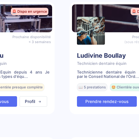
🚨 Dispo en urgence
🚨 
Prochaine disponibilité
Proc
< 3 semaines
(sous ré
u
Ludivine Boullay
quin
Technicien dentaire équin
e Équin depuis 4 ans Je
Technicienne dentaire équin 
 types d'équ...
par le Conseil National de l'Ord...
lientèle presque complète
📖 5 prestations
🤩 Clientèle ouv
vous
Profil
Prendre rendez-vous