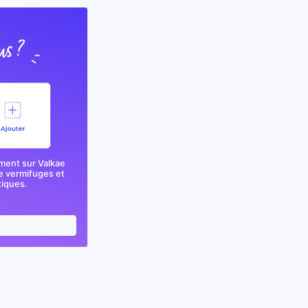
ment sur Valkae
e vermifuges et
tiques.