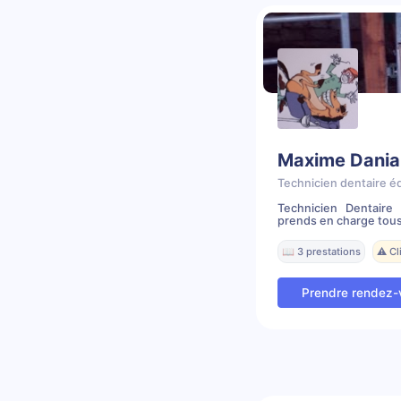
Maxime Dania
Technicien dentaire é
Technicien Dentair
prends en charge tous
📖 3 prestations
⚠️ C
Prendre rendez-