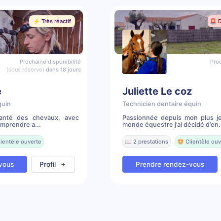
⚡️ Très réactif
🚨 
Prochaine disponibilité
Proc
(sous réserve)
dans 18 jours
e
Juliette Le coz
quin
Technicien dentaire équin
santé des chevaux, avec
Passionnée depuis mon plus j
omprendre a...
monde équestre j’ai décidé d’en.
lientèle ouverte
📖 2 prestations
🤩 Clientèle ouv
vous
Profil
Prendre rendez-vous