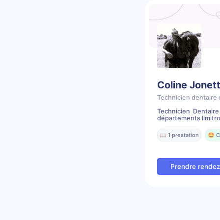
Coline Jonet
Technicien dentaire 
Technicien Dentair
départements limitr
📖 1 prestation
🤩 C
Prendre rende