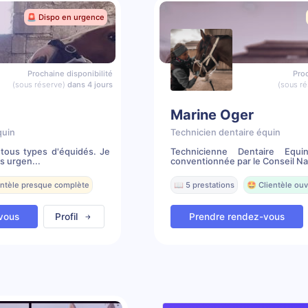
🚨 Dispo en urgence
Prochaine disponibilité
Proc
(sous réserve)
dans 4 jours
(sous ré
Marine Oger
quin
Technicien dentaire équin
tous types d'équidés. Je
Technicienne Dentaire Equi
s urgen...
conventionnée par le Conseil Nat
entèle presque complète
📖 5 prestations
🤩 Clientèle ouv
vous
Profil
Prendre rendez-vous