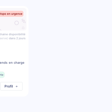
Dispo en urgence
haine disponibilité
serve)
dans 2 jours
prends en charge
rte
Profil