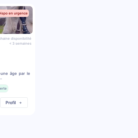
Dispo en urgence
haine disponibilité
< 3 semaines
eune âge par le
..
erte
Profil