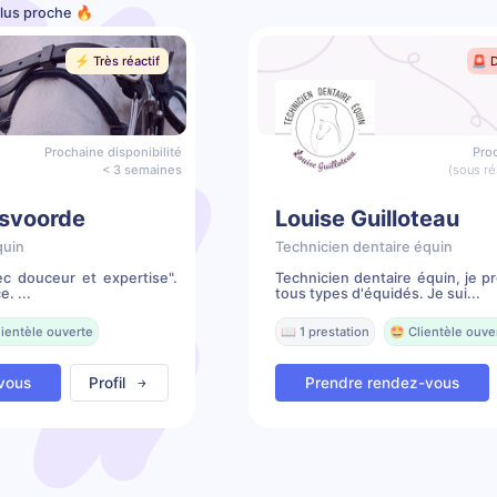
 plus proche 🔥
⚡️ Très réactif
🚨 
Prochaine disponibilité
Proc
< 3 semaines
(sous ré
nsvoorde
Louise Guilloteau
quin
Technicien dentaire équin
ec douceur et expertise".
Technicien dentaire équin, je 
e. ...
tous types d'équidés. Je sui...
lientèle ouverte
📖 1 prestation
🤩 Clientèle ouve
vous
Profil
Prendre rendez-vous