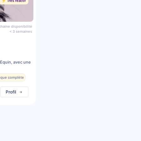
⚡️ Très réactif
haine disponibilité
< 3 semaines
 Équin, avec une
esque complète
Profil