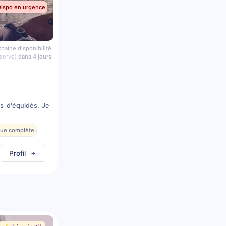
Dispo en urgence
haine disponibilité
serve)
dans 4 jours
s d'équidés. Je
que complète
Profil