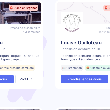
🚨 Dispo en urgence
🚨 
Prochaine disponibilité
Proc
< 3 semaines
(sous ré
u
Louise Guilloteau
quin
Technicien dentaire équin
e Équin depuis 4 ans Je
Technicien dentaire équin, je 
 types d'équ...
tous types d'équidés. Je sui...
lientèle presque complète
📖 1 prestation
🤩 Clientèle ouve
vous
Profil
Prendre rendez-vous