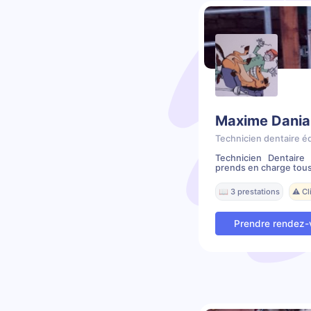
Maxime Dania
Technicien dentaire é
Technicien Dentair
prends en charge tous
📖 3 prestations
⚠️ C
Prendre rendez-