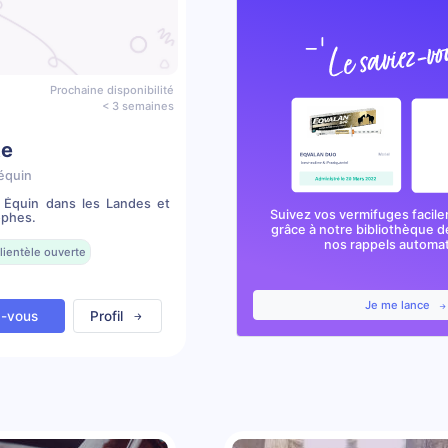
Prochaine disponibilité
< 3 semaines
te
équin
e Équin dans les Landes et
Suivez vos vermifuges facile
ophes.
grâce à notre bibliothèque d
nos rappels automa
lientèle ouverte
Je me lance
z-vous
Profil