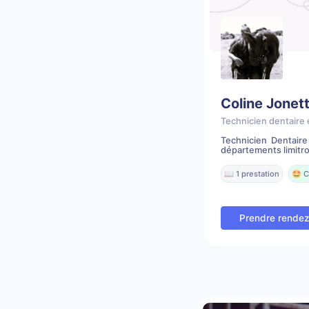
Coline Jonet
Technicien dentaire 
Technicien Dentair
départements limitr
📖 1 prestation
🤩 C
Prendre rende