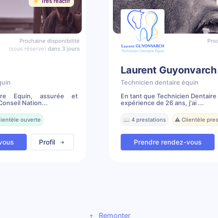
⚡️ Très réactif
Prochaine disponibilité
Proc
(sous réserve)
dans 3 jours
Laurent Guyonvarch
quin
Technicien dentaire équin
ire Equin, assurée et
En tant que Technicien Dentaire
onseil Nation...
expérience de 26 ans, j'ai ...
lientèle ouverte
📖 4 prestations
⚠️ Clientèle pr
vous
Profil
Prendre rendez-vous
Remonter