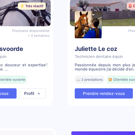
⚡️ Très réactif
🚨 
Prochaine disponibilité
Proc
< 3 semaines
nsvoorde
Juliette Le coz
quin
Technicien dentaire équin
ec douceur et expertise".
Passionnée depuis mon plus j
e. ...
monde équestre j’ai décidé d’en.
lientèle ouverte
📖 2 prestations
🤩 Clientèle ouv
vous
Profil
Prendre rendez-vous