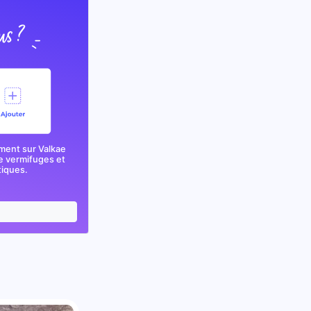
ment sur Valkae
e vermifuges et
tiques.