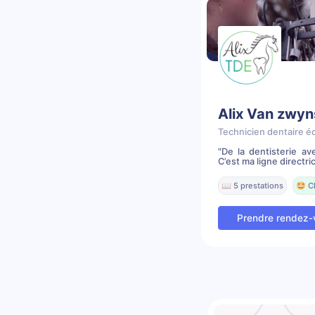
Alix Van zwy
Technicien dentaire é
"De la dentisterie av
C’est ma ligne directric
📖 5 prestations
🤩 C
Prendre rendez-