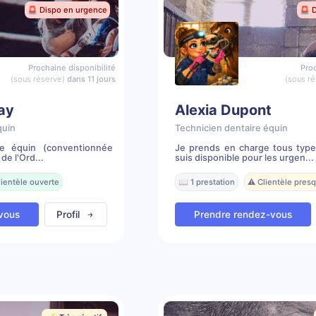
🚨 Dispo en urgence
🚨 
Prochaine disponibilité
Proc
(sous réserve)
dans 11 jours
(sous ré
lay
Alexia Dupont
quin
Technicien dentaire équin
re équin (conventionnée
Je prends en charge tous type
de l'Ord...
suis disponible pour les urgen...
lientèle ouverte
📖 1 prestation
⚠️ Clientèle pres
vous
Profil
Prendre rendez-vous