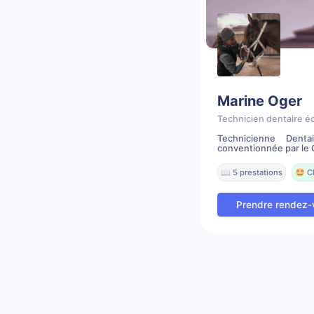
Marine Oger
Technicien dentaire é
Technicienne Denta
conventionnée par le C
📖 5 prestations
🤩 C
Prendre rendez-