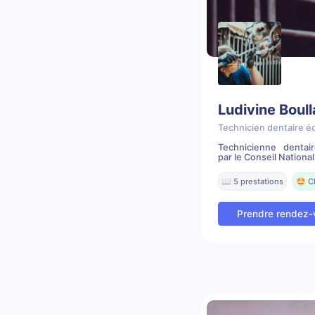
Ludivine Boul
Technicien dentaire é
Technicienne dentai
par le Conseil National 
📖 5 prestations
🤩 C
Prendre rendez-