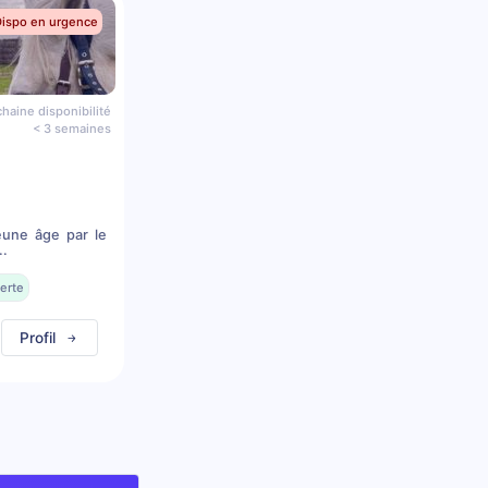
Dispo en urgence
haine disponibilité
< 3 semaines
eune âge par le
..
erte
Profil