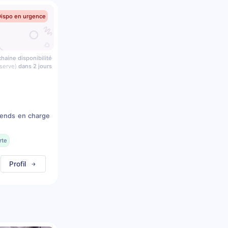
Dispo en urgence
haine disponibilité
serve)
dans 2 jours
prends en charge
rte
Profil